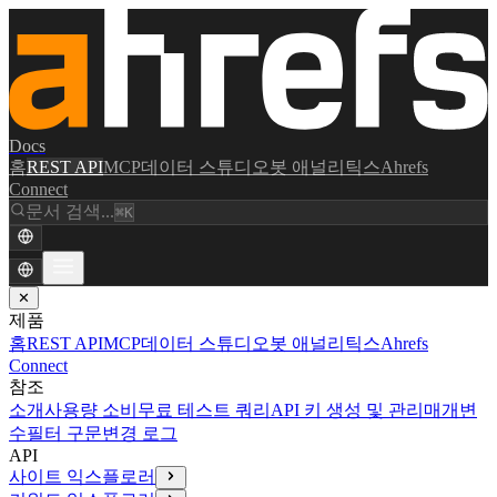
Docs
홈
REST API
MCP
데이터 스튜디오
봇 애널리틱스
Ahrefs
Connect
문서 검색...
⌘K
✕
제품
홈
REST API
MCP
데이터 스튜디오
봇 애널리틱스
Ahrefs
Connect
참조
소개
사용량 소비
무료 테스트 쿼리
API 키 생성 및 관리
매개변
수
필터 구문
변경 로그
API
사이트 익스플로러