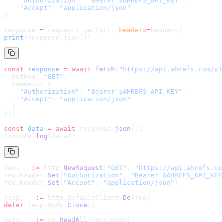
    "Authorization"
: 
"Bearer $AHREFS_API_KEY"
,
    "Accept"
: 
"application/json"
}
response 
=
 requests.get(url, 
headers
=
headers
)
print
(response.json())
const
 response
 =
 await
 fetch
(
"
https://api.ahrefs.com/v3
  method: 
"GET"
,
  headers: {
    "Authorization"
: 
"Bearer $AHREFS_API_KEY"
,
    "Accept"
: 
"application/json"
  }
});
const
 data
 =
 await
 response.
json
();
console.
log
(data);
req, _ 
:=
 http.
NewRequest
(
"GET"
, 
"
https://api.ahrefs.co
req.Header.
Set
(
"Authorization"
, 
"Bearer $AHREFS_API_KEY
req.Header.
Set
(
"Accept"
, 
"application/json"
)
resp, _ 
:=
 http.DefaultClient.
Do
(req)
defer
 resp.Body.
Close
()
data, _ 
:=
 io.
ReadAll
(resp.Body)