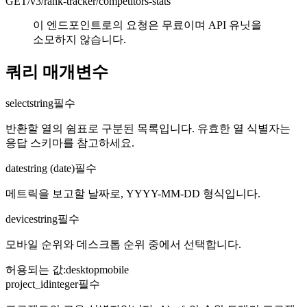
GET
/v3/rank-tracker
/competitors-stats
이 엔드포인트로의 요청은 무료이며 API 유닛을
소모하지 않습니다.
쿼리 매개변수
select
string
필수
반환할 열의 쉼표로 구분된 목록입니다. 유효한 열 식별자는
응답 스키마를 참고하세요.
date
string (date)
필수
메트릭을 보고할 날짜로, YYYY-MM-DD 형식입니다.
device
string
필수
모바일 순위와 데스크톱 순위 중에서 선택합니다.
허용되는 값
:
desktop
mobile
project_id
integer
필수