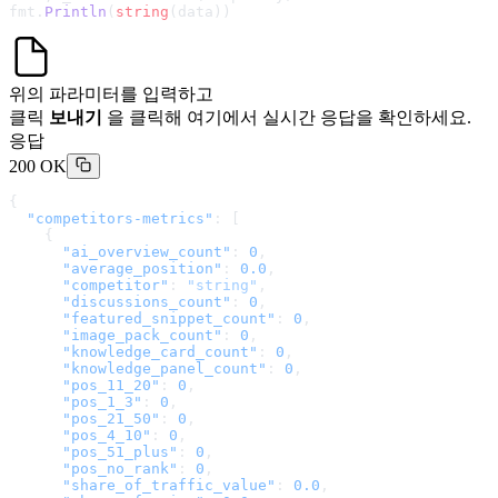
fmt.
Println
(
string
(data))
위의 파라미터를 입력하고
클릭
보내기
을 클릭해 여기에서 실시간 응답을 확인하세요.
응답
200 OK
{
  "competitors-metrics"
: [
    {
      "ai_overview_count"
: 
0
,
      "average_position"
: 
0.0
,
      "competitor"
: 
"string"
,
      "discussions_count"
: 
0
,
      "featured_snippet_count"
: 
0
,
      "image_pack_count"
: 
0
,
      "knowledge_card_count"
: 
0
,
      "knowledge_panel_count"
: 
0
,
      "pos_11_20"
: 
0
,
      "pos_1_3"
: 
0
,
      "pos_21_50"
: 
0
,
      "pos_4_10"
: 
0
,
      "pos_51_plus"
: 
0
,
      "pos_no_rank"
: 
0
,
      "share_of_traffic_value"
: 
0.0
,