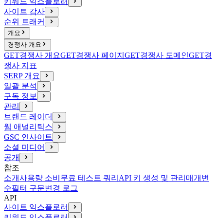
키워드 익스플로러
사이트 감사
순위 트래커
개요
경쟁사 개요
GET
경쟁사 개요
GET
경쟁사 페이지
GET
경쟁사 도메인
GET
경
쟁사 지표
SERP 개요
일괄 분석
구독 정보
관리
브랜드 레이더
웹 애널리틱스
GSC 인사이트
소셜 미디어
공개
참조
소개
사용량 소비
무료 테스트 쿼리
API 키 생성 및 관리
매개변
수
필터 구문
변경 로그
API
사이트 익스플로러
키워드 익스플로러