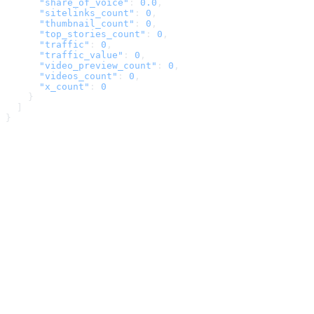
      "share_of_voice"
: 
0.0
,
      "sitelinks_count"
: 
0
,
      "thumbnail_count"
: 
0
,
      "top_stories_count"
: 
0
,
      "traffic"
: 
0
,
      "traffic_value"
: 
0
,
      "video_preview_count"
: 
0
,
      "videos_count"
: 
0
,
      "x_count"
: 
0
    }
  ]
}