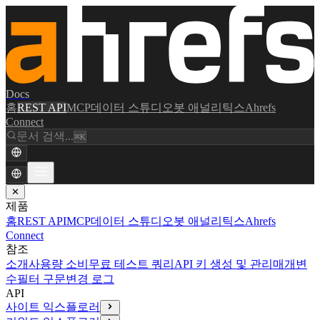
Docs
홈
REST API
MCP
데이터 스튜디오
봇 애널리틱스
Ahrefs
Connect
문서 검색...
⌘K
✕
제품
홈
REST API
MCP
데이터 스튜디오
봇 애널리틱스
Ahrefs
Connect
참조
소개
사용량 소비
무료 테스트 쿼리
API 키 생성 및 관리
매개변
수
필터 구문
변경 로그
API
사이트 익스플로러