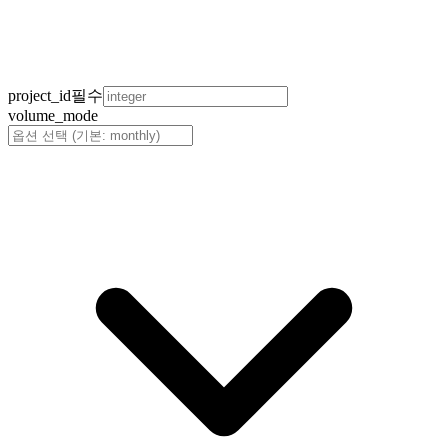
project_id
필수
volume_mode