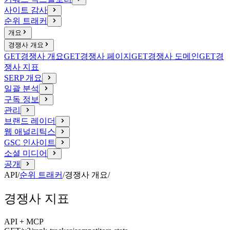
사이트 감사
순위 트래커
개요
경쟁사 개요
GET
경쟁사 개요
GET
경쟁사 페이지
GET
경쟁사 도메인
GET
경
쟁사 지표
SERP 개요
일괄 분석
구독 정보
관리
브랜드 레이더
웹 애널리틱스
GSC 인사이트
소셜 미디어
공개
API
/
순위 트래커
/
경쟁사 개요
/
경쟁사 지표
API + MCP