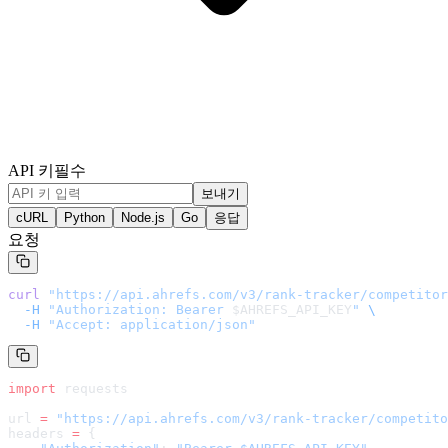
API 키
필수
보내기
cURL
Python
Node.js
Go
응답
요청
curl
 "
https://api.ahrefs.com/v3/rank-tracker/competitor
  -H
 "Authorization: Bearer 
$AHREFS_API_KEY
"
 \
  -H
 "Accept: application/json"
import
 requests
url 
=
 "
https://api.ahrefs.com/v3/rank-tracker/competito
headers 
=
 {