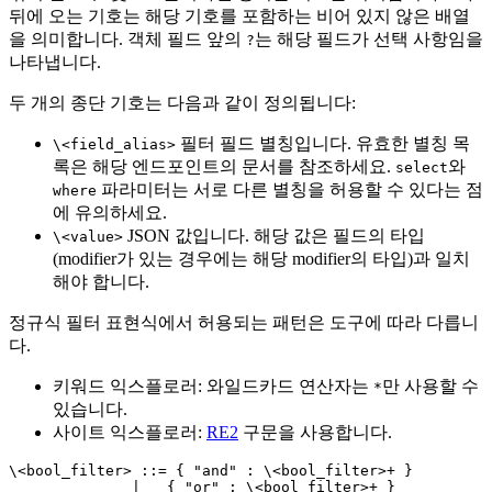
뒤에 오는 기호는 해당 기호를 포함하는 비어 있지 않은 배열
을 의미합니다. 객체 필드 앞의
는 해당 필드가 선택 사항임을
?
나타냅니다.
두 개의 종단 기호는 다음과 같이 정의됩니다:
필터 필드 별칭입니다. 유효한 별칭 목
\<field_alias>
록은 해당 엔드포인트의 문서를 참조하세요.
와
select
파라미터는 서로 다른 별칭을 허용할 수 있다는 점
where
에 유의하세요.
JSON 값입니다. 해당 값은 필드의 타입
\<value>
(modifier가 있는 경우에는 해당 modifier의 타입)과 일치
해야 합니다.
정규식 필터 표현식에서 허용되는 패턴은 도구에 따라 다릅니
다.
키워드 익스플로러: 와일드카드 연산자는
만 사용할 수
*
있습니다.
사이트 익스플로러:
RE2
구문을 사용합니다.
\<bool_filter> ::= { "and" : \<bool_filter>+ }

              |   { "or" : \<bool_filter>+ }
