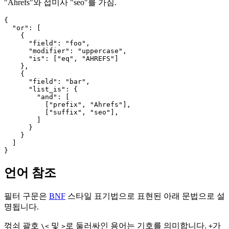
"Ahrefs"와 접미사 "seo"를 가짐.
{

  "or": [

    {

      "field": "foo",

      "modifier": "uppercase",

      "is": ["eq", "AHREFS"]

    },

    {

      "field": "bar",

      "list_is": {

        "and": [

          ["prefix", "Ahrefs"],

          ["suffix", "seo"],

        ]

      }

    }

  ]

언어 참조
필터 구문은
BNF
스타일 표기법으로 표현된 아래 문법으로 설
명됩니다.
꺾쇠 괄호
및
로 둘러싸인 용어는 기호를 의미합니다.
가
\<
>
+