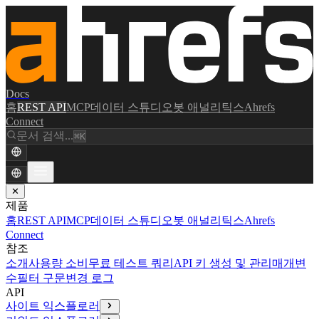
Docs
홈
REST API
MCP
데이터 스튜디오
봇 애널리틱스
Ahrefs
Connect
문서 검색...
⌘K
✕
제품
홈
REST API
MCP
데이터 스튜디오
봇 애널리틱스
Ahrefs
Connect
참조
소개
사용량 소비
무료 테스트 쿼리
API 키 생성 및 관리
매개변
수
필터 구문
변경 로그
API
사이트 익스플로러