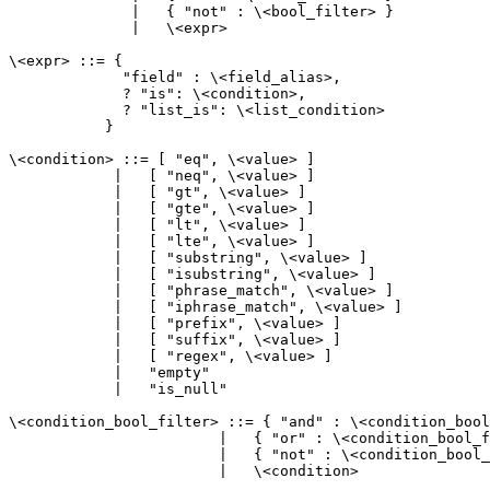
              |   { "not" : \<bool_filter> }

              |   \<expr>

\<expr> ::= {

             "field" : \<field_alias>,

             ? "is": \<condition>,

             ? "list_is": \<list_condition>

           }

\<condition> ::= [ "eq", \<value> ]

            |   [ "neq", \<value> ]

            |   [ "gt", \<value> ]

            |   [ "gte", \<value> ]

            |   [ "lt", \<value> ]

            |   [ "lte", \<value> ]

            |   [ "substring", \<value> ]

            |   [ "isubstring", \<value> ]

            |   [ "phrase_match", \<value> ]

            |   [ "iphrase_match", \<value> ]

            |   [ "prefix", \<value> ]

            |   [ "suffix", \<value> ]

            |   [ "regex", \<value> ]

            |   "empty"

            |   "is_null"

\<condition_bool_filter> ::= { "and" : \<condition_bool
                        |   { "or" : \<condition_bool_f
                        |   { "not" : \<condition_bool_
                        |   \<condition>
