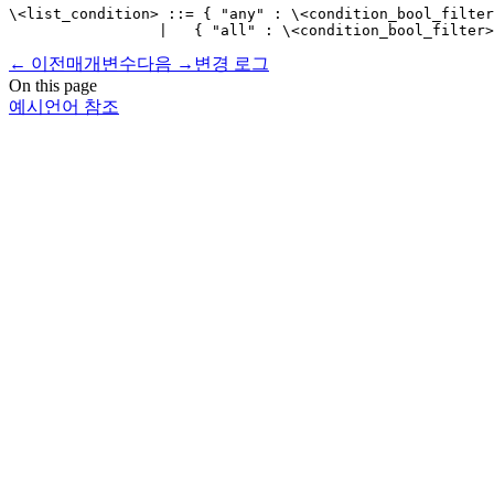
\<list_condition> ::= { "any" : \<condition_bool_filter
←
이전
매개변수
다음
→
변경 로그
On this page
예시
언어 참조