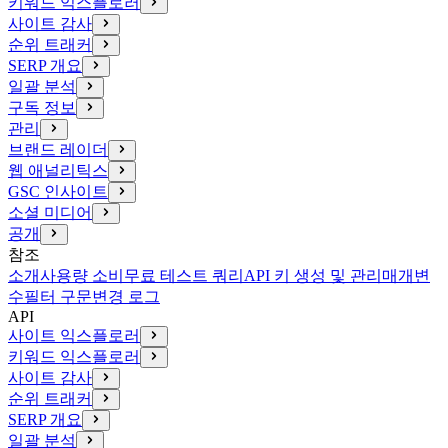
키워드 익스플로러
사이트 감사
순위 트래커
SERP 개요
일괄 분석
구독 정보
관리
브랜드 레이더
웹 애널리틱스
GSC 인사이트
소셜 미디어
공개
참조
소개
사용량 소비
무료 테스트 쿼리
API 키 생성 및 관리
매개변
수
필터 구문
변경 로그
API
사이트 익스플로러
키워드 익스플로러
사이트 감사
순위 트래커
SERP 개요
일괄 분석