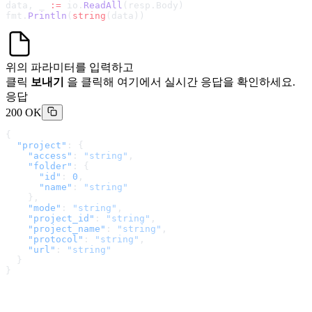
data, _ 
:=
 io.
ReadAll
(resp.Body)
fmt.
Println
(
string
(data))
위의 파라미터를 입력하고
클릭
보내기
을 클릭해 여기에서 실시간 응답을 확인하세요.
응답
200 OK
{
  "project"
: {
    "access"
: 
"string"
,
    "folder"
: {
      "id"
: 
0
,
      "name"
: 
"string"
    },
    "mode"
: 
"string"
,
    "project_id"
: 
"string"
,
    "project_name"
: 
"string"
,
    "protocol"
: 
"string"
,
    "url"
: 
"string"
  }
}