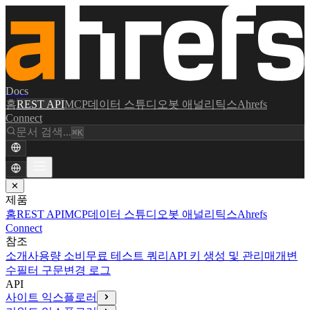
Docs
홈
REST API
MCP
데이터 스튜디오
봇 애널리틱스
Ahrefs
Connect
문서 검색...
⌘K
✕
제품
홈
REST API
MCP
데이터 스튜디오
봇 애널리틱스
Ahrefs
Connect
참조
소개
사용량 소비
무료 테스트 쿼리
API 키 생성 및 관리
매개변
수
필터 구문
변경 로그
API
사이트 익스플로러