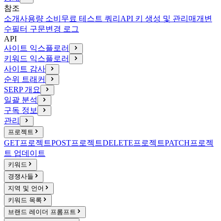
참조
소개
사용량 소비
무료 테스트 쿼리
API 키 생성 및 관리
매개변
수
필터 구문
변경 로그
API
사이트 익스플로러
키워드 익스플로러
사이트 감사
순위 트래커
SERP 개요
일괄 분석
구독 정보
관리
프로젝트
GET
프로젝트
POST
프로젝트
DELETE
프로젝트
PATCH
프로젝
트 업데이트
키워드
경쟁사들
지역 및 언어
키워드 목록
브랜드 레이더 프롬프트