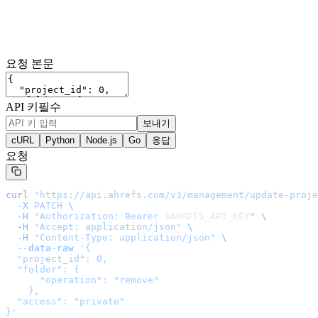
요청 본문
API 키
필수
보내기
cURL
Python
Node.js
Go
응답
요청
curl
 "
https://api.ahrefs.com/v3/management/update-proje
  -X
 PATCH
 \
  -H
 "Authorization: Bearer 
$AHREFS_API_KEY
"
 \
  -H
 "Accept: application/json"
 \
  -H
 "Content-Type: application/json"
 \
  --data-raw
 '
{

  "project_id": 0,

  "folder": {

      "operation": "remove"

    },

  "access": "private"

}
'