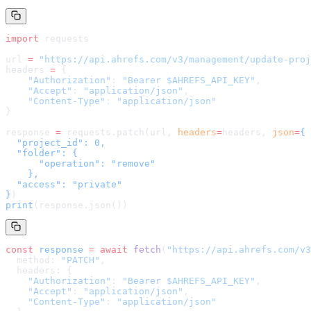
import
 requests
url 
=
 "
https://api.ahrefs.com/v3/management/update-proj
headers 
=
 {
    "Authorization"
: 
"Bearer $AHREFS_API_KEY"
,
    "Accept"
: 
"application/json"
,
    "Content-Type"
: 
"application/json"
}
response 
=
 requests.patch(url, 
headers
=
headers
, 
json
=
{

  "project_id": 0,

  "folder": {

      "operation": "remove"

    },

  "access": "private"

}
)
print
(response.json())
const
 response
 =
 await
 fetch
(
"
https://api.ahrefs.com/v3
  method: 
"PATCH"
,
  headers: {
    "Authorization"
: 
"Bearer $AHREFS_API_KEY"
,
    "Accept"
: 
"application/json"
,
    "Content-Type"
: 
"application/json"