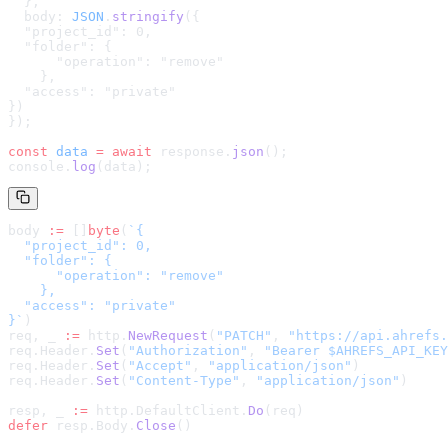
  },
  body: 
JSON
.
stringify
(
{

  "project_id": 0,

  "folder": {

      "operation": "remove"

    },

  "access": "private"

}
)
});
const
 data
 =
 await
 response.
json
();
console.
log
(data);
body 
:=
 []
byte
(
`
{

  "project_id": 0,

  "folder": {

      "operation": "remove"

    },

  "access": "private"

}
`
)
req, _ 
:=
 http.
NewRequest
(
"PATCH"
, 
"
https://api.ahrefs.
req.Header.
Set
(
"Authorization"
, 
"Bearer $AHREFS_API_KEY
req.Header.
Set
(
"Accept"
, 
"application/json"
)
req.Header.
Set
(
"Content-Type"
, 
"application/json"
)
resp, _ 
:=
 http.DefaultClient.
Do
(req)
defer
 resp.Body.
Close
()