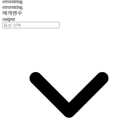
error
string
error
string
매개변수
output