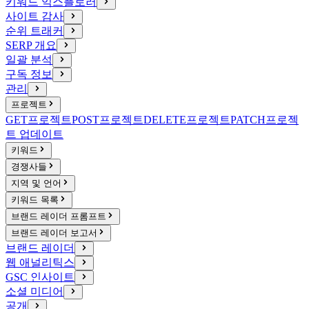
키워드 익스플로러
사이트 감사
순위 트래커
SERP 개요
일괄 분석
구독 정보
관리
프로젝트
GET
프로젝트
POST
프로젝트
DELETE
프로젝트
PATCH
프로젝
트 업데이트
키워드
경쟁사들
지역 및 언어
키워드 목록
브랜드 레이더 프롬프트
브랜드 레이더 보고서
브랜드 레이더
웹 애널리틱스
GSC 인사이트
소셜 미디어
공개