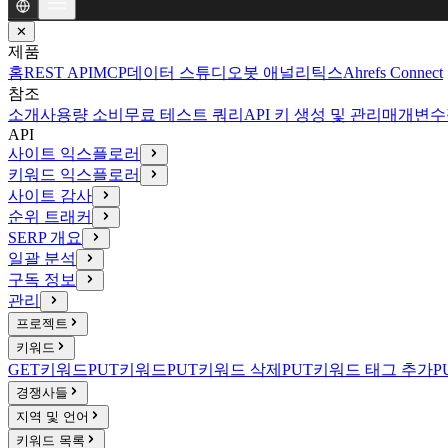
✕
제품
홈
REST API
MCP
데이터 스튜디오
봇 애널리틱스
Ahrefs Connect
참조
소개
사용량 소비
무료 테스트 쿼리
API 키 생성 및 관리
매개변수
API
사이트 익스플로러
키워드 익스플로러
사이트 감사
순위 트래커
SERP 개요
일괄 분석
구독 정보
관리
프로젝트
키워드
GET
키워드
PUT
키워드
PUT
키워드 삭제
PUT
키워드 태그 추가
P
경쟁사들
지역 및 언어
키워드 목록