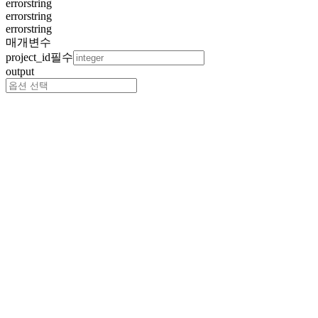
error
string
error
string
error
string
매개변수
project_id
필수
output