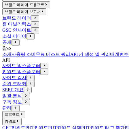
브랜드 레이더 프롬프트
브랜드 레이더 보고서
브랜드 레이더
웹 애널리틱스
GSC 인사이트
소셜 미디어
공개
참조
소개
사용량 소비
무료 테스트 쿼리
API 키 생성 및 관리
매개변수
API
사이트 익스플로러
키워드 익스플로러
사이트 감사
순위 트래커
SERP 개요
일괄 분석
구독 정보
관리
프로젝트
키워드
GET
키워드
PUT
키워드
PUT
키워드 삭제
PUT
키워드 태그 추가
P