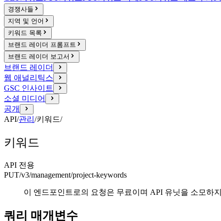
경쟁사들
지역 및 언어
키워드 목록
브랜드 레이더 프롬프트
브랜드 레이더 보고서
브랜드 레이더
웹 애널리틱스
GSC 인사이트
소셜 미디어
공개
API
/
관리
/
키워드
/
키워드
API 전용
PUT
/v3/management
/project-keywords
이 엔드포인트로의 요청은 무료이며 API 유닛을 소모하지
쿼리 매개변수