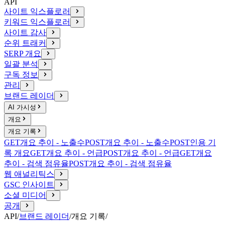
API
사이트 익스플로러
키워드 익스플로러
사이트 감사
순위 트래커
SERP 개요
일괄 분석
구독 정보
관리
브랜드 레이더
AI 가시성
개요
개요 기록
GET
개요 추이 - 노출수
POST
개요 추이 - 노출수
POST
인용 기
록 개요
GET
개요 추이 - 언급
POST
개요 추이 - 언급
GET
개요
추이 - 검색 점유율
POST
개요 추이 - 검색 점유율
웹 애널리틱스
GSC 인사이트
소셜 미디어
공개
API
/
브랜드 레이더
/
개요 기록
/