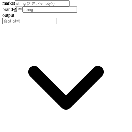
market
brand
필수
output