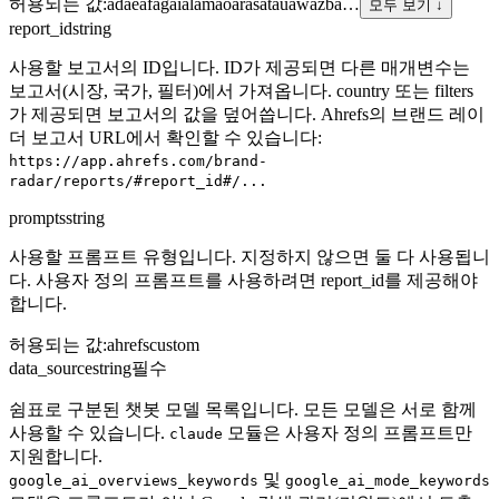
허용되는 값
:
ad
ae
af
ag
ai
al
am
ao
ar
as
at
au
aw
az
ba
…
모두 보기 ↓
report_id
string
사용할 보고서의 ID입니다. ID가 제공되면 다른 매개변수는
보고서(시장, 국가, 필터)에서 가져옵니다. country 또는 filters
가 제공되면 보고서의 값을 덮어씁니다. Ahrefs의 브랜드 레이
더 보고서 URL에서 확인할 수 있습니다:
https://app.ahrefs.com/brand-
radar/reports/#report_id#/...
prompts
string
사용할 프롬프트 유형입니다. 지정하지 않으면 둘 다 사용됩니
다. 사용자 정의 프롬프트를 사용하려면 report_id를 제공해야
합니다.
허용되는 값
:
ahrefs
custom
data_source
string
필수
쉼표로 구분된 챗봇 모델 목록입니다. 모든 모델은 서로 함께
사용할 수 있습니다.
모듈은 사용자 정의 프롬프트만
claude
지원합니다.
및
google_ai_overviews_keywords
google_ai_mode_keywords