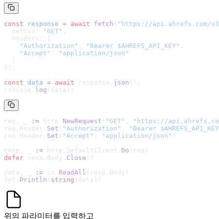
const
 response
 =
 await
 fetch
(
"
https://api.ahrefs.com/v3
  method: 
"GET"
,
  headers: {
    "Authorization"
: 
"Bearer $AHREFS_API_KEY"
,
    "Accept"
: 
"application/json"
  }
});
const
 data
 =
 await
 response.
json
();
console.
log
(data);
req, _ 
:=
 http.
NewRequest
(
"GET"
, 
"
https://api.ahrefs.co
req.Header.
Set
(
"Authorization"
, 
"Bearer $AHREFS_API_KEY
req.Header.
Set
(
"Accept"
, 
"application/json"
)
resp, _ 
:=
 http.DefaultClient.
Do
(req)
defer
 resp.Body.
Close
()
data, _ 
:=
 io.
ReadAll
(resp.Body)
fmt.
Println
(
string
(data))
위의 파라미터를 입력하고