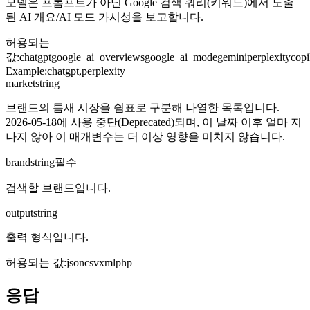
모델은 프롬프트가 아닌 Google 검색 쿼리(키워드)에서 도출
된 AI 개요/AI 모드 가시성을 보고합니다.
허용되는
값
:
chatgpt
google_ai_overviews
google_ai_mode
gemini
perplexity
copi
Example:
chatgpt,perplexity
market
string
브랜드의 틈새 시장을 쉼표로 구분해 나열한 목록입니다.
2026-05-18에 사용 중단(Deprecated)되며, 이 날짜 이후 얼마 지
나지 않아 이 매개변수는 더 이상 영향을 미치지 않습니다.
brand
string
필수
검색할 브랜드입니다.
output
string
출력 형식입니다.
허용되는 값
:
json
csv
xml
php
응답