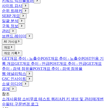
키워드 익스플로러
사이트 감사
순위 트래커
SERP 개요
일괄 분석
구독 정보
관리
브랜드 레이더
AI 가시성
개요
개요 기록
GET
개요 추이 - 노출수
POST
개요 추이 - 노출수
POST
인용 기
록 개요
GET
개요 추이 - 언급
POST
개요 추이 - 언급
GET
개요
추이 - 검색 점유율
POST
개요 추이 - 검색 점유율
웹 애널리틱스
GSC 인사이트
소셜 미디어
공개
참조
소개
사용량 소비
무료 테스트 쿼리
API 키 생성 및 관리
매개변
수
필터 구문
변경 로그