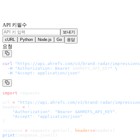
API 키
필수
보내기
cURL
Python
Node.js
Go
응답
요청
curl
 "
https://api.ahrefs.com/v3/brand-radar/impressions
  -H
 "Authorization: Bearer 
$AHREFS_API_KEY
"
 \
  -H
 "Accept: application/json"
import
 requests
url 
=
 "
https://api.ahrefs.com/v3/brand-radar/impression
headers 
=
 {
    "Authorization"
: 
"Bearer $AHREFS_API_KEY"
,
    "Accept"
: 
"application/json"
}
response 
=
 requests.get(url, 
headers
=
headers
)
print
(response.json())