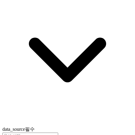
data_source
필수