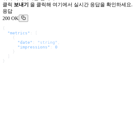
클릭
보내기
을 클릭해 여기에서 실시간 응답을 확인하세요.
응답
200 OK
{
  "metrics"
: [
    {
      "date"
: 
"string"
,
      "impressions"
: 
0
    }
  ]
}