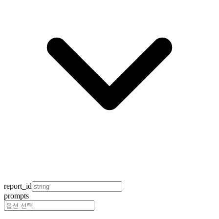
report_id
prompts