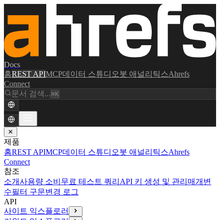
Docs
홈
REST API
MCP
데이터 스튜디오
봇 애널리틱스
Ahrefs
Connect
문서 검색...
⌘K
✕
제품
홈
REST API
MCP
데이터 스튜디오
봇 애널리틱스
Ahrefs
Connect
참조
소개
사용량 소비
무료 테스트 쿼리
API 키 생성 및 관리
매개변
수
필터 구문
변경 로그
API
사이트 익스플로러