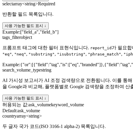
select
array<string>
Required
반환할 필드 목록입니다.
사용 가능한 필드 표시 ↓
Example:
["field_a","field_b"]
tags_filter
object
프롬프트 태그에 대한 필터 표현식입니다.
가 필요합
report_id
,
,
,
,
,
"eq"
"neq"
"substring"
"isubstring"
"phrase_match"
"iph
Example:
{"or":[{"field":"tag","is":["eq","branded"]},{"field":"tag",
search_volume_type
string
AI 가시성 보고서가 AI 조정 검색량으로 전환됩니다. 이를 통해
을 Google과 비교해, 플랫폼별로 Google 검색량을 조정하여 
사용 가능한 필드 표시 ↓
허용되는 값
:
ask_volume
keyword_volume
Default:
ask_volume
country
array<string>
두 글자 국가 코드(ISO 3166-1 alpha-2) 목록입니다.