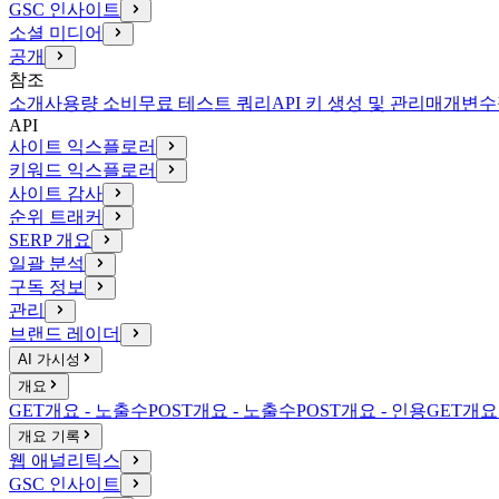
GSC 인사이트
소셜 미디어
공개
참조
소개
사용량 소비
무료 테스트 쿼리
API 키 생성 및 관리
매개변수
API
사이트 익스플로러
키워드 익스플로러
사이트 감사
순위 트래커
SERP 개요
일괄 분석
구독 정보
관리
브랜드 레이더
AI 가시성
개요
GET
개요 - 노출수
POST
개요 - 노출수
POST
개요 - 인용
GET
개요 
개요 기록
웹 애널리틱스
GSC 인사이트