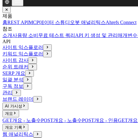
✕
제품
홈
REST API
MCP
데이터 스튜디오
봇 애널리틱스
Ahrefs Connect
참조
소개
사용량 소비
무료 테스트 쿼리
API 키 생성 및 관리
매개변수
API
사이트 익스플로러
키워드 익스플로러
사이트 감사
순위 트래커
SERP 개요
일괄 분석
구독 정보
관리
브랜드 레이더
AI 가시성
개요
GET
개요 - 노출수
POST
개요 - 노출수
POST
개요 - 인용
GET
개요 
개요 기록
웹 애널리틱스