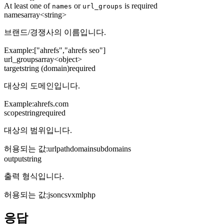
At least one of
or
is required
names
url_groups
names
array<string>
브랜드/경쟁사의 이름입니다.
Example:
["ahrefs","ahrefs seo"]
url_groups
array<object>
target
string (domain)
required
대상의 도메인입니다.
Example:
ahrefs.com
scope
string
required
대상의 범위입니다.
허용되는 값
:
url
path
domain
subdomains
output
string
출력 형식입니다.
허용되는 값
:
json
csv
xml
php
응답