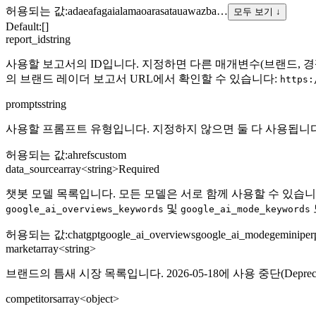
허용되는 값
:
ad
ae
af
ag
ai
al
am
ao
ar
as
at
au
aw
az
ba
…
모두 보기 ↓
Default:
[]
report_id
string
사용할 보고서의 ID입니다. 지정하면 다른 매개변수(브랜드, 경쟁사, 
의 브랜드 레이더 보고서 URL에서 확인할 수 있습니다:
https:
prompts
string
사용할 프롬프트 유형입니다. 지정하지 않으면 둘 다 사용됩니다. 
허용되는 값
:
ahrefs
custom
data_source
array<string>
Required
챗봇 모델 목록입니다. 모든 모델은 서로 함께 사용할 수 있습니
및
google_ai_overviews_keywords
google_ai_mode_keywords
허용되는 값
:
chatgpt
google_ai_overviews
google_ai_mode
gemini
per
market
array<string>
브랜드의 틈새 시장 목록입니다. 2026-05-18에 사용 중단(Depr
competitors
array<object>