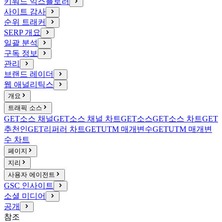
키워드 익스플로러
사이트 감사
순위 트래커
SERP 개요
일괄 분석
구독 정보
관리
브랜드 레이더
웹 애널리틱스
개요
트래픽 소스
GET
소스 채널
GET
소스 채널 차트
GET
소스
GET
소스 차트
GET
추천인
GET
리퍼러 차트
GET
UTM 매개변수
GET
UTM 매개변
수 차트
페이지
지리
사용자 에이전트
GSC 인사이트
소셜 미디어
공개
참조