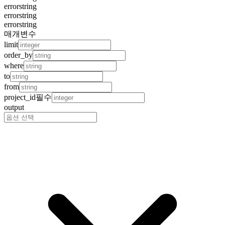
error
string
error
string
error
string
매개변수
limit
order_by
where
to
from
project_id
필수
output