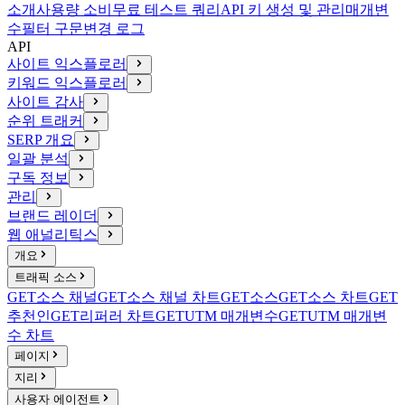
소개
사용량 소비
무료 테스트 쿼리
API 키 생성 및 관리
매개변
수
필터 구문
변경 로그
API
사이트 익스플로러
키워드 익스플로러
사이트 감사
순위 트래커
SERP 개요
일괄 분석
구독 정보
관리
브랜드 레이더
웹 애널리틱스
개요
트래픽 소스
GET
소스 채널
GET
소스 채널 차트
GET
소스
GET
소스 차트
GET
추천인
GET
리퍼러 차트
GET
UTM 매개변수
GET
UTM 매개변
수 차트
페이지
지리
사용자 에이전트