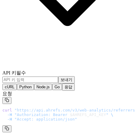
API 키
필수
보내기
cURL
Python
Node.js
Go
응답
요청
curl
 "
https://api.ahrefs.com/v3/web-analytics/referrers
  -H
 "Authorization: Bearer 
$AHREFS_API_KEY
"
 \
  -H
 "Accept: application/json"