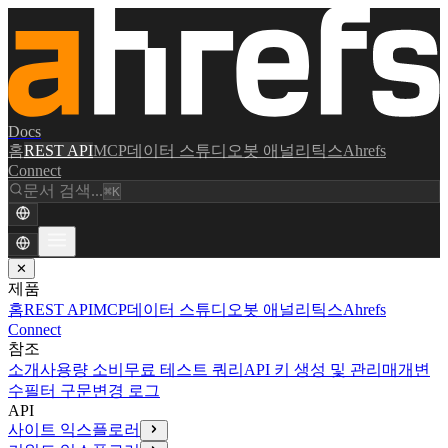
Docs
홈
REST API
MCP
데이터 스튜디오
봇 애널리틱스
Ahrefs
Connect
문서 검색...
⌘K
✕
제품
홈
REST API
MCP
데이터 스튜디오
봇 애널리틱스
Ahrefs
Connect
참조
소개
사용량 소비
무료 테스트 쿼리
API 키 생성 및 관리
매개변
수
필터 구문
변경 로그
API
사이트 익스플로러