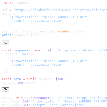
import
 requests
url 
=
 "
https://api.ahrefs.com/v3/web-analytics/referrer
headers 
=
 {
    "Authorization"
: 
"Bearer $AHREFS_API_KEY"
,
    "Accept"
: 
"application/json"
}
response 
=
 requests.get(url, 
headers
=
headers
)
print
(response.json())
const
 response
 =
 await
 fetch
(
"
https://api.ahrefs.com/v3
  method: 
"GET"
,
  headers: {
    "Authorization"
: 
"Bearer $AHREFS_API_KEY"
,
    "Accept"
: 
"application/json"
  }
});
const
 data
 =
 await
 response.
json
();
console.
log
(data);
req, _ 
:=
 http.
NewRequest
(
"GET"
, 
"
https://api.ahrefs.co
req.Header.
Set
(
"Authorization"
, 
"Bearer $AHREFS_API_KEY
req.Header.
Set
(
"Accept"
, 
"application/json"
)