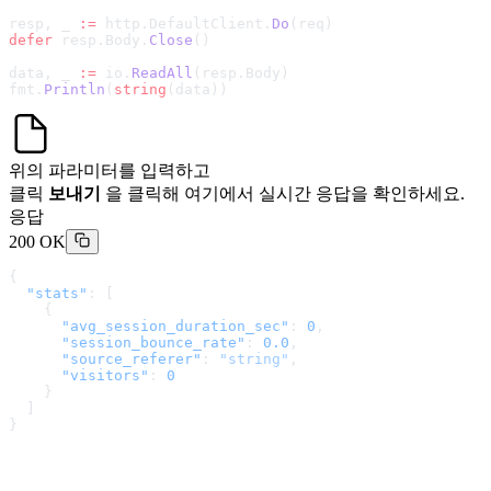
resp, _ 
:=
 http.DefaultClient.
Do
(req)
defer
 resp.Body.
Close
()
data, _ 
:=
 io.
ReadAll
(resp.Body)
fmt.
Println
(
string
(data))
위의 파라미터를 입력하고
클릭
보내기
을 클릭해 여기에서 실시간 응답을 확인하세요.
응답
200 OK
{
  "stats"
: [
    {
      "avg_session_duration_sec"
: 
0
,
      "session_bounce_rate"
: 
0.0
,
      "source_referer"
: 
"string"
,
      "visitors"
: 
0
    }
  ]
}