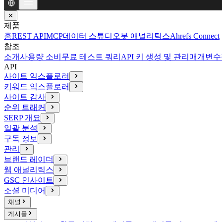
✕
제품
홈
REST API
MCP
데이터 스튜디오
봇 애널리틱스
Ahrefs Connect
참조
소개
사용량 소비
무료 테스트 쿼리
API 키 생성 및 관리
매개변수
API
사이트 익스플로러
키워드 익스플로러
사이트 감사
순위 트래커
SERP 개요
일괄 분석
구독 정보
관리
브랜드 레이더
웹 애널리틱스
GSC 인사이트
소셜 미디어
채널
게시물