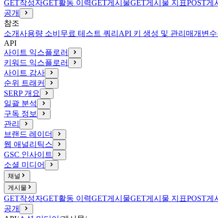
GET
작성자
GET
활동 이력
GET
게시물
GET
게시물 지표
POST
게
공개
참조
소개
사용량 소비
무료 테스트 쿼리
API 키 생성 및 관리
매개변수
API
사이트 익스플로러
키워드 익스플로러
사이트 감사
순위 트래커
SERP 개요
일괄 분석
구독 정보
관리
브랜드 레이더
웹 애널리틱스
GSC 인사이트
소셜 미디어
채널
게시물
GET
작성자
GET
활동 이력
GET
게시물
GET
게시물 지표
POST
게
공개