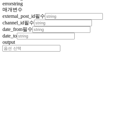
error
string
매개변수
external_post_id
필수
channel_id
필수
date_from
필수
date_to
output