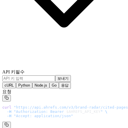
API 키
필수
보내기
cURL
Python
Node.js
Go
응답
요청
curl
 "
https://api.ahrefs.com/v3/brand-radar/cited-pages
  -H
 "Authorization: Bearer 
$AHREFS_API_KEY
"
 \
  -H
 "Accept: application/json"