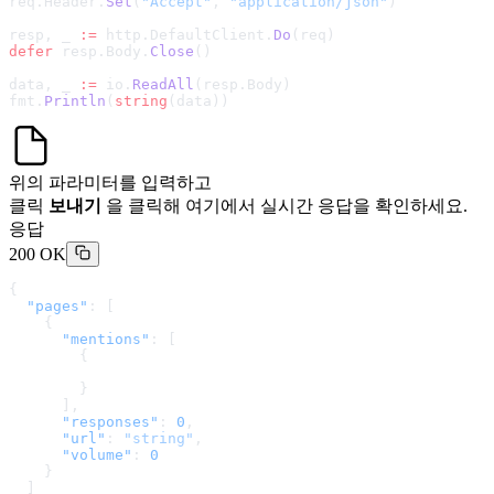
req.Header.
Set
(
"Accept"
, 
"application/json"
)
resp, _ 
:=
 http.DefaultClient.
Do
(req)
defer
 resp.Body.
Close
()
data, _ 
:=
 io.
ReadAll
(resp.Body)
fmt.
Println
(
string
(data))
위의 파라미터를 입력하고
클릭
보내기
을 클릭해 여기에서 실시간 응답을 확인하세요.
응답
200 OK
{
  "pages"
: [
    {
      "mentions"
: [
        {
        }
      ],
      "responses"
: 
0
,
      "url"
: 
"string"
,
      "volume"
: 
0
    }
  ]