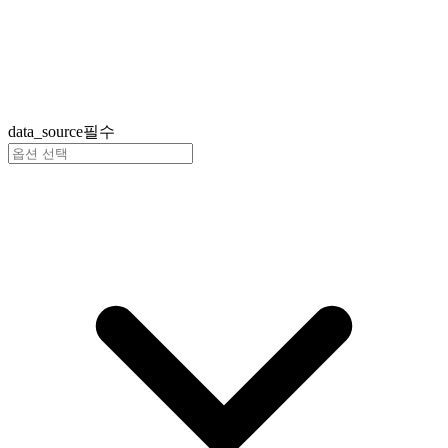
data_source
필수