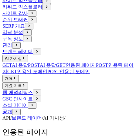
사이트 익스플로러
키워드 익스플로러
사이트 감사
순위 트래커
SERP 개요
일괄 분석
구독 정보
관리
브랜드 레이더
AI 가시성
GET
AI 응답
POST
AI 응답
GET
인용된 페이지
POST
인용된 페이
지
GET
인용된 도메인
POST
인용된 도메인
개요
개요 기록
웹 애널리틱스
GSC 인사이트
소셜 미디어
공개
API
/
브랜드 레이더
/
AI 가시성
/
인용된 페이지