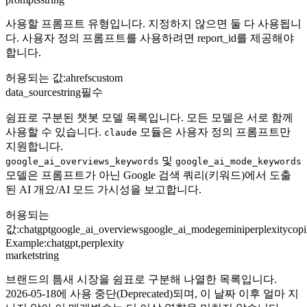
사용할 프롬프트 유형입니다. 지정하지 않으면 둘 다 사용됩니
다. 사용자 정의 프롬프트를 사용하려면 report_id를 제공해야
합니다.
허용되는 값
:
ahrefs
custom
data_source
string
필수
쉼표로 구분된 챗봇 모델 목록입니다. 모든 모델은 서로 함께
사용할 수 있습니다.
모듈은 사용자 정의 프롬프트만
claude
지원합니다.
및
google_ai_overviews_keywords
google_ai_mode_keywords
모델은 프롬프트가 아닌 Google 검색 쿼리(키워드)에서 도출
된 AI 개요/AI 모드 가시성을 보고합니다.
허용되는
값
:
chatgpt
google_ai_overviews
google_ai_mode
gemini
perplexity
copi
Example:
chatgpt,perplexity
market
string
브랜드의 틈새 시장을 쉼표로 구분해 나열한 목록입니다.
2026-05-18에 사용 중단(Deprecated)되며, 이 날짜 이후 얼마 지