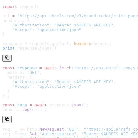
import
 requests
url 
=
 "
https://api.ahrefs.com/v3/brand-radar/cited-page
headers 
=
 {
    "Authorization"
: 
"Bearer $AHREFS_API_KEY"
,
    "Accept"
: 
"application/json"
}
response 
=
 requests.get(url, 
headers
=
headers
)
print
(response.json())
const
 response
 =
 await
 fetch
(
"
https://api.ahrefs.com/v3
  method: 
"GET"
,
  headers: {
    "Authorization"
: 
"Bearer $AHREFS_API_KEY"
,
    "Accept"
: 
"application/json"
  }
});
const
 data
 =
 await
 response.
json
();
console.
log
(data);
req, _ 
:=
 http.
NewRequest
(
"GET"
, 
"
https://api.ahrefs.co
req.Header.
Set
(
"Authorization"
, 
"Bearer $AHREFS_API_KEY