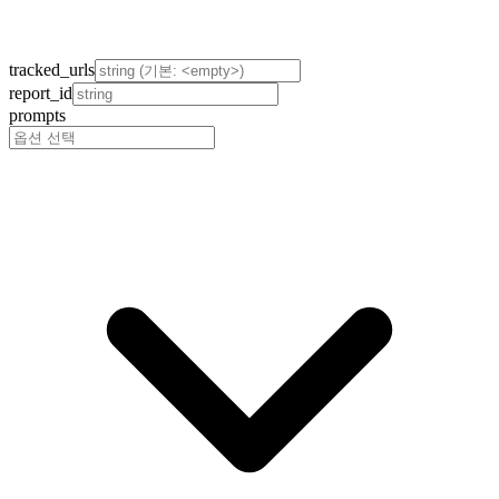
tracked_urls
report_id
prompts