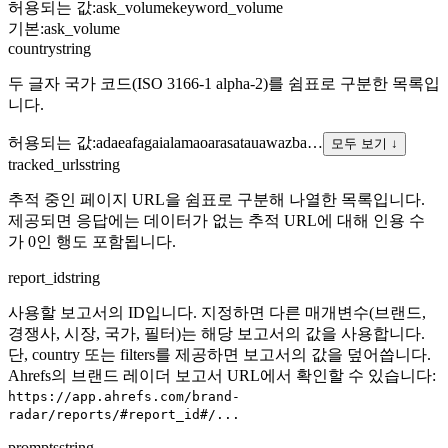
허용되는 값
:
ask_volume
keyword_volume
기본
:
ask_volume
country
string
두 글자 국가 코드(ISO 3166-1 alpha-2)를 쉼표로 구분한 목록입
니다.
허용되는 값
:
ad
ae
af
ag
ai
al
am
ao
ar
as
at
au
aw
az
ba
…
모두 보기 ↓
tracked_urls
string
추적 중인 페이지 URL을 쉼표로 구분해 나열한 목록입니다.
제공되면 응답에는 데이터가 없는 추적 URL에 대해 인용 수
가 0인 행도 포함됩니다.
report_id
string
사용할 보고서의 ID입니다. 지정하면 다른 매개변수(브랜드,
경쟁사, 시장, 국가, 필터)는 해당 보고서의 값을 사용합니다.
단, country 또는 filters를 제공하면 보고서의 값을 덮어씁니다.
Ahrefs의 브랜드 레이더 보고서 URL에서 확인할 수 있습니다:
https://app.ahrefs.com/brand-
radar/reports/#report_id#/...
prompts
string