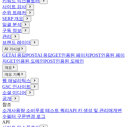
키워드 익스플로러
사이트 감사
순위 트래커
SERP 개요
일괄 분석
구독 정보
관리
브랜드 레이더
AI 가시성
GET
AI 응답
POST
AI 응답
GET
인용된 페이지
POST
인용된 페이
지
GET
인용된 도메인
POST
인용된 도메인
개요
개요 기록
웹 애널리틱스
GSC 인사이트
소셜 미디어
공개
참조
소개
사용량 소비
무료 테스트 쿼리
API 키 생성 및 관리
매개변
수
필터 구문
변경 로그
API