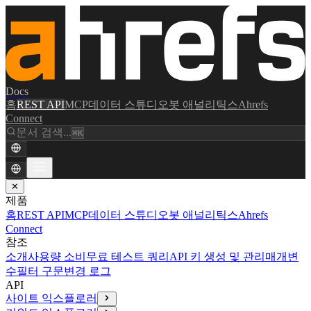
Docs
홈
REST API
MCP
데이터 스튜디오
봇 애널리틱스
Ahrefs
Connect
문서 검색...
⌘K
✕
제품
홈
REST API
MCP
데이터 스튜디오
봇 애널리틱스
Ahrefs
Connect
참조
소개
사용량 소비
무료 테스트 쿼리
API 키 생성 및 관리
매개변
수
필터 구문
변경 로그
API
사이트 익스플로러