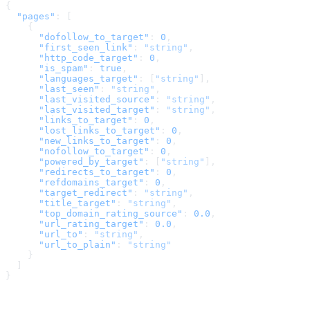
{
  "pages"
: [
    {
      "dofollow_to_target"
: 
0
,
      "first_seen_link"
: 
"string"
,
      "http_code_target"
: 
0
,
      "is_spam"
: 
true
,
      "languages_target"
: [
"string"
],
      "last_seen"
: 
"string"
,
      "last_visited_source"
: 
"string"
,
      "last_visited_target"
: 
"string"
,
      "links_to_target"
: 
0
,
      "lost_links_to_target"
: 
0
,
      "new_links_to_target"
: 
0
,
      "nofollow_to_target"
: 
0
,
      "powered_by_target"
: [
"string"
],
      "redirects_to_target"
: 
0
,
      "refdomains_target"
: 
0
,
      "target_redirect"
: 
"string"
,
      "title_target"
: 
"string"
,
      "top_domain_rating_source"
: 
0.0
,
      "url_rating_target"
: 
0.0
,
      "url_to"
: 
"string"
,
      "url_to_plain"
: 
"string"
    }
  ]
}