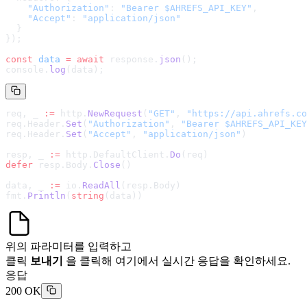
    "Authorization"
: 
"Bearer $AHREFS_API_KEY"
,
    "Accept"
: 
"application/json"
  }
});
const
 data
 =
 await
 response.
json
();
console.
log
(data);
req, _ 
:=
 http.
NewRequest
(
"GET"
, 
"
https://api.ahrefs.co
req.Header.
Set
(
"Authorization"
, 
"Bearer $AHREFS_API_KEY
req.Header.
Set
(
"Accept"
, 
"application/json"
)
resp, _ 
:=
 http.DefaultClient.
Do
(req)
defer
 resp.Body.
Close
()
data, _ 
:=
 io.
ReadAll
(resp.Body)
fmt.
Println
(
string
(data))
위의 파라미터를 입력하고
클릭
보내기
을 클릭해 여기에서 실시간 응답을 확인하세요.
응답
200 OK