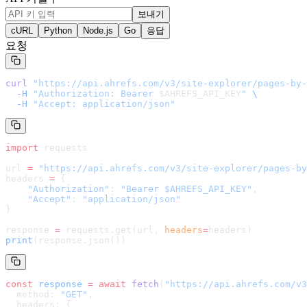
보내기
cURL
Python
Node.js
Go
응답
요청
curl
 "
https://api.ahrefs.com/v3/site-explorer/pages-by-
  -H
 "Authorization: Bearer 
$AHREFS_API_KEY
"
 \
  -H
 "Accept: application/json"
import
 requests
url 
=
 "
https://api.ahrefs.com/v3/site-explorer/pages-by
headers 
=
 {
    "Authorization"
: 
"Bearer $AHREFS_API_KEY"
,
    "Accept"
: 
"application/json"
}
response 
=
 requests.get(url, 
headers
=
headers
)
print
(response.json())
const
 response
 =
 await
 fetch
(
"
https://api.ahrefs.com/v3
  method: 
"GET"
,
  headers: {