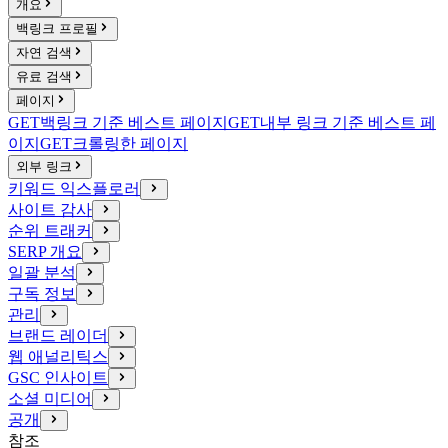
개요
백링크 프로필
자연 검색
유료 검색
페이지
GET
백링크 기준 베스트 페이지
GET
내부 링크 기준 베스트 페
이지
GET
크롤링한 페이지
외부 링크
키워드 익스플로러
사이트 감사
순위 트래커
SERP 개요
일괄 분석
구독 정보
관리
브랜드 레이더
웹 애널리틱스
GSC 인사이트
소셜 미디어
공개
참조