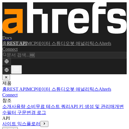
Docs
홈
REST API
MCP
데이터 스튜디오
봇 애널리틱스
Ahrefs
Connect
문서 검색...
⌘K
✕
제품
홈
REST API
MCP
데이터 스튜디오
봇 애널리틱스
Ahrefs
Connect
참조
소개
사용량 소비
무료 테스트 쿼리
API 키 생성 및 관리
매개변
수
필터 구문
변경 로그
API
사이트 익스플로러