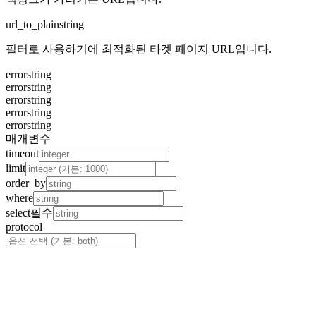
url_to_plain
string
필터로 사용하기에 최적화된 타겟 페이지 URL입니다.
error
string
error
string
error
string
error
string
error
string
매개변수
timeout
limit
order_by
where
select
필수
protocol