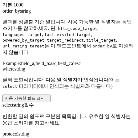
기본
:
1000
order_by
string
결과를 정렬할 기준 열입니다. 사용 가능한 열 식별자는 응답
스키마를 참고하세요. 단,
,
http_code_target
,
,
languages_target
last_visited_target
,
,
,
powered_by_target
target_redirect
title_target
는 이 엔드포인트에서
로 지원되
url_rating_target
order_by
지 않습니다.
Example:
field_a,field_b:asc,field_c:desc
where
string
필터 표현식입니다. 다음 열 식별자가 인식됩니다(이는
파라미터에서 인식되는 식별자와 다릅니다).
select
사용 가능한 필드 표시 ↓
select
string
필수
반환할 열의 쉼표로 구분된 목록입니다. 유효한 열 식별자는
응답 스키마를 참고하세요.
protocol
string