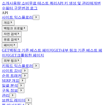
소개
사용량 소비
무료 테스트 쿼리
API 키 생성 및 관리
매개변
수
필터 구문
변경 로그
API
사이트 익스플로러
개요
백링크 프로필
자연 검색
유료 검색
페이지
GET
백링크 기준 베스트 페이지
GET
내부 링크 기준 베스트 페
이지
GET
크롤링한 페이지
외부 링크
키워드 익스플로러
사이트 감사
순위 트래커
SERP 개요
일괄 분석
구독 정보
관리
브랜드 레이더