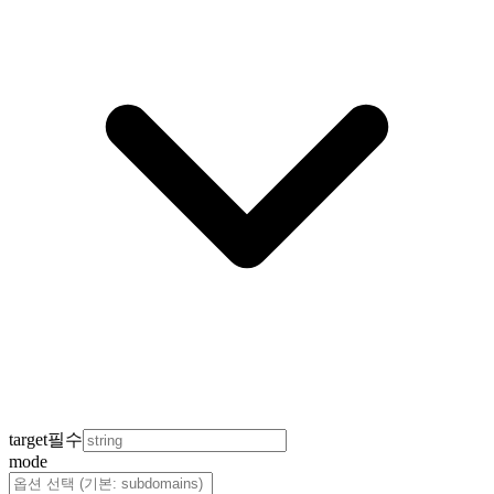
target
필수
mode