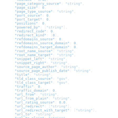
      "page_category_source"
: 
"string"
,
      "page_size"
: 
0
,
      "page_type_source"
: 
"string"
,
      "port_source"
: 
0
,
      "port_target"
: 
0
,
      "positions"
: 
0
,
      "powered_by"
: [
"string"
],
      "redirect_code"
: 
0
,
      "redirect_kind"
: [
0
],
      "refdomains_source"
: 
0
,
      "refdomains_source_domain"
: 
0
,
      "refdomains_target_domain"
: 
0
,
      "root_name_source"
: 
"string"
,
      "root_name_target"
: 
"string"
,
      "snippet_left"
: 
"string"
,
      "snippet_right"
: 
"string"
,
      "source_page_author"
: 
"string"
,
      "source_page_publish_date"
: 
"string"
,
      "title"
: 
"string"
,
      "tld_class_source"
: 
"gov"
,
      "tld_class_target"
: 
"gov"
,
      "traffic"
: 
0
,
      "traffic_domain"
: 
0
,
      "url_from"
: 
"string"
,
      "url_from_plain"
: 
"string"
,
      "url_rating_source"
: 
0.0
,
      "url_redirect"
: [
"string"
],
      "url_redirect_with_target"
: [
"string"
],
      "url_to"
: 
"string"
,