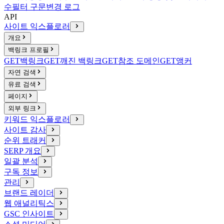
수
필터 구문
변경 로그
API
사이트 익스플로러
개요
백링크 프로필
GET
백링크
GET
깨진 백링크
GET
참조 도메인
GET
앵커
자연 검색
유료 검색
페이지
외부 링크
키워드 익스플로러
사이트 감사
순위 트래커
SERP 개요
일괄 분석
구독 정보
관리
브랜드 레이더
웹 애널리틱스
GSC 인사이트