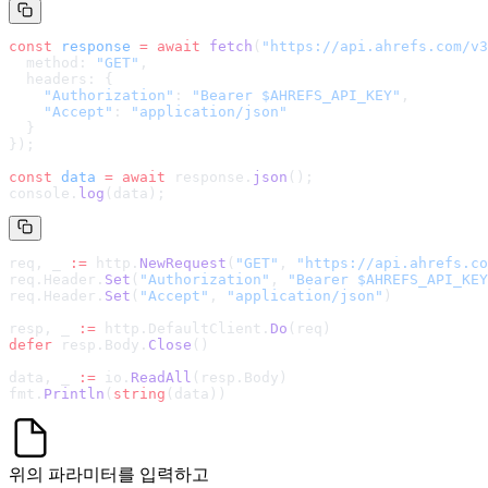
const
 response
 =
 await
 fetch
(
"
https://api.ahrefs.com/v3
  method: 
"GET"
,
  headers: {
    "Authorization"
: 
"Bearer $AHREFS_API_KEY"
,
    "Accept"
: 
"application/json"
  }
});
const
 data
 =
 await
 response.
json
();
console.
log
(data);
req, _ 
:=
 http.
NewRequest
(
"GET"
, 
"
https://api.ahrefs.co
req.Header.
Set
(
"Authorization"
, 
"Bearer $AHREFS_API_KEY
req.Header.
Set
(
"Accept"
, 
"application/json"
)
resp, _ 
:=
 http.DefaultClient.
Do
(req)
defer
 resp.Body.
Close
()
data, _ 
:=
 io.
ReadAll
(resp.Body)
fmt.
Println
(
string
(data))
위의 파라미터를 입력하고