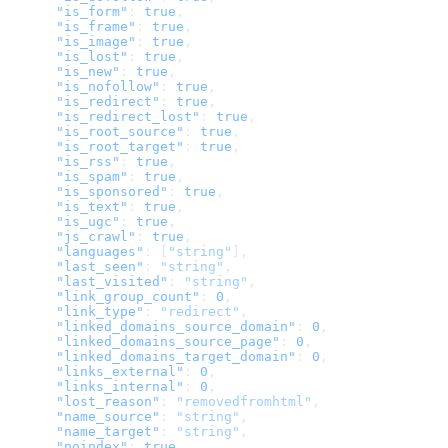
      "is_form"
: 
true
,
      "is_frame"
: 
true
,
      "is_image"
: 
true
,
      "is_lost"
: 
true
,
      "is_new"
: 
true
,
      "is_nofollow"
: 
true
,
      "is_redirect"
: 
true
,
      "is_redirect_lost"
: 
true
,
      "is_root_source"
: 
true
,
      "is_root_target"
: 
true
,
      "is_rss"
: 
true
,
      "is_spam"
: 
true
,
      "is_sponsored"
: 
true
,
      "is_text"
: 
true
,
      "is_ugc"
: 
true
,
      "js_crawl"
: 
true
,
      "languages"
: [
"string"
],
      "last_seen"
: 
"string"
,
      "last_visited"
: 
"string"
,
      "link_group_count"
: 
0
,
      "link_type"
: 
"redirect"
,
      "linked_domains_source_domain"
: 
0
,
      "linked_domains_source_page"
: 
0
,
      "linked_domains_target_domain"
: 
0
,
      "links_external"
: 
0
,
      "links_internal"
: 
0
,
      "lost_reason"
: 
"removedfromhtml"
,
      "name_source"
: 
"string"
,
      "name_target"
: 
"string"
,
      "noindex"
: 
true
,