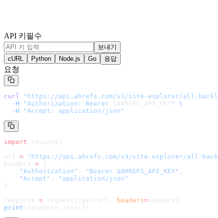
API 키
필수
보내기
cURL
Python
Node.js
Go
응답
요청
curl
 "
https://api.ahrefs.com/v3/site-explorer/all-backl
  -H
 "Authorization: Bearer 
$AHREFS_API_KEY
"
 \
  -H
 "Accept: application/json"
import
 requests
url 
=
 "
https://api.ahrefs.com/v3/site-explorer/all-back
headers 
=
 {
    "Authorization"
: 
"Bearer $AHREFS_API_KEY"
,
    "Accept"
: 
"application/json"
}
response 
=
 requests.get(url, 
headers
=
headers
)
print
(response.json())