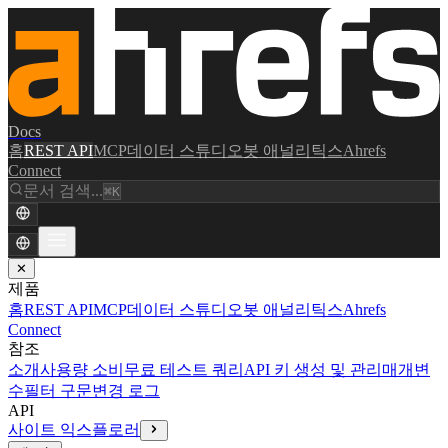
Docs
홈
REST API
MCP
데이터 스튜디오
봇 애널리틱스
Ahrefs
Connect
문서 검색...
⌘K
✕
제품
홈
REST API
MCP
데이터 스튜디오
봇 애널리틱스
Ahrefs
Connect
참조
소개
사용량 소비
무료 테스트 쿼리
API 키 생성 및 관리
매개변
수
필터 구문
변경 로그
API
사이트 익스플로러