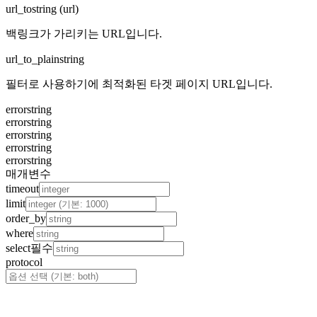
url_to
string (url)
백링크가 가리키는 URL입니다.
url_to_plain
string
필터로 사용하기에 최적화된 타겟 페이지 URL입니다.
error
string
error
string
error
string
error
string
error
string
매개변수
timeout
limit
order_by
where
select
필수
protocol