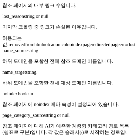
참조 페이지의 내부 링크 수입니다.
lost_reason
string or null
마지막 크롤링 중 링크가 손실된 이유입니다.
허용되는
값
:
removedfromhtml
notcanonical
noindex
pageredirected
pageerror
lost
name_source
string
하위 도메인을 포함한 전체 참조 도메인 이름입니다.
name_target
string
하위 도메인을 포함한 전체 대상 도메인 이름입니다.
noindex
boolean
참조 페이지에 noindex 메타 속성이 설정되어 있습니다.
page_category_source
string or null
참조 페이지에 대해 AI가 예측한 계층형 카테고리 경로 목록
(쉼표로 구분)입니다. 각 값은 슬래시(/)로 시작하는 경로입니