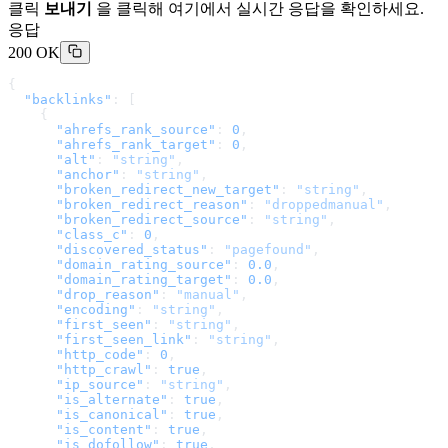
클릭
보내기
을 클릭해 여기에서 실시간 응답을 확인하세요.
응답
200 OK
{
  "backlinks"
: [
    {
      "ahrefs_rank_source"
: 
0
,
      "ahrefs_rank_target"
: 
0
,
      "alt"
: 
"string"
,
      "anchor"
: 
"string"
,
      "broken_redirect_new_target"
: 
"string"
,
      "broken_redirect_reason"
: 
"droppedmanual"
,
      "broken_redirect_source"
: 
"string"
,
      "class_c"
: 
0
,
      "discovered_status"
: 
"pagefound"
,
      "domain_rating_source"
: 
0.0
,
      "domain_rating_target"
: 
0.0
,
      "drop_reason"
: 
"manual"
,
      "encoding"
: 
"string"
,
      "first_seen"
: 
"string"
,
      "first_seen_link"
: 
"string"
,
      "http_code"
: 
0
,
      "http_crawl"
: 
true
,
      "ip_source"
: 
"string"
,
      "is_alternate"
: 
true
,
      "is_canonical"
: 
true
,
      "is_content"
: 
true
,
      "is_dofollow"
: 
true
,