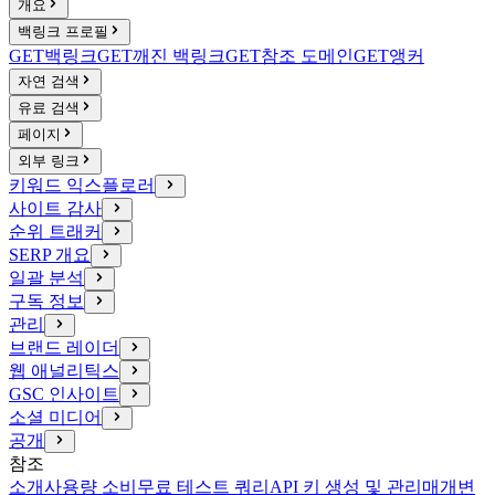
개요
백링크 프로필
GET
백링크
GET
깨진 백링크
GET
참조 도메인
GET
앵커
자연 검색
유료 검색
페이지
외부 링크
키워드 익스플로러
사이트 감사
순위 트래커
SERP 개요
일괄 분석
구독 정보
관리
브랜드 레이더
웹 애널리틱스
GSC 인사이트
소셜 미디어
공개
참조
소개
사용량 소비
무료 테스트 쿼리
API 키 생성 및 관리
매개변