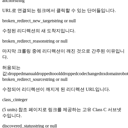
anchor
string
URL로 연결되는 링크에서 클릭할 수 있는 단어들입니다.
broken_redirect_new_target
string or null
수정된 리디렉션의 새 도착지입니다.
broken_redirect_reason
string or null
마지막 크롤링 중에 리디렉션이 깨진 것으로 간주된 이유입니
다.
허용되는
값
:
droppedmanual
droppedtooold
dropped
codechanged
nxdomain
robo
broken_redirect_source
string or null
수정되어 리디렉션이 깨지게 된 리디렉션 URL입니다.
class_c
integer
(5 units) 참조 페이지로 링크를 제공하는 고유 Class C 서브넷
수입니다.
discovered_status
string or null