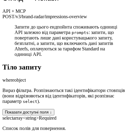
API + MCP
POST
/v3/brand-radar
/impressions-overview
Запити до цього ендпойнта споживають одиниці
API залежно від параметра
: запити, що
prompts
повертають лише дані користувацького запиту,
безплатні, а запити, що включають дані запитів
Ahrefs, оплачуються за тарифом Standard на
одиниці API.
Тіло запиту
where
object
Вираз фільтра. Розпізнаються такі ідентифікатори стовпців
(вони відрізняються від ідентифікаторів, які розпізнає
параметр
).
select
Показати доступні поля ↓
select
array<string>
Required
Список полів для повернення.