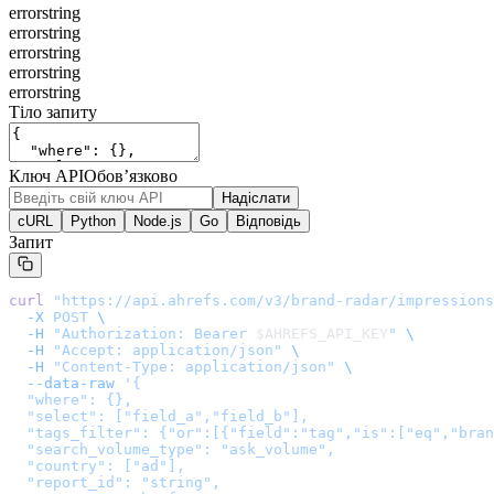
error
string
error
string
error
string
error
string
error
string
Тіло запиту
Ключ API
Обов’язково
Надіслати
cURL
Python
Node.js
Go
Відповідь
Запит
curl
 "
https://api.ahrefs.com/v3/brand-radar/impressions
  -X
 POST
 \
  -H
 "Authorization: Bearer 
$AHREFS_API_KEY
"
 \
  -H
 "Accept: application/json"
 \
  -H
 "Content-Type: application/json"
 \
  --data-raw
 '
{

  "where": {},

  "select": ["field_a","field_b"],

  "tags_filter": {"or":[{"field":"tag","is":["eq","bran
  "search_volume_type": "ask_volume",

  "country": ["ad"],

  "report_id": "string",
