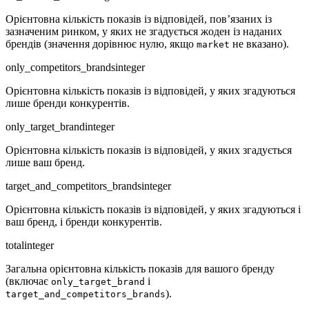
Орієнтовна кількість показів із відповідей, пов’язаних із
зазначеним ринком, у яких не згадується жоден із наданих
брендів (значення дорівнює нулю, якщо
не вказано).
market
only_competitors_brands
integer
Орієнтовна кількість показів із відповідей, у яких згадуються
лише бренди конкурентів.
only_target_brand
integer
Орієнтовна кількість показів із відповідей, у яких згадується
лише ваш бренд.
target_and_competitors_brands
integer
Орієнтовна кількість показів із відповідей, у яких згадуються і
ваш бренд, і бренди конкурентів.
total
integer
Загальна орієнтовна кількість показів для вашого бренду
(включає
і
only_target_brand
).
target_and_competitors_brands