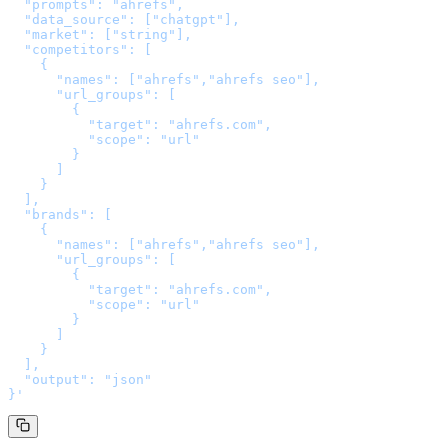
  "prompts": "ahrefs",

  "data_source": ["chatgpt"],

  "market": ["string"],

  "competitors": [

    {

      "names": ["ahrefs","ahrefs seo"],

      "url_groups": [

        {

          "target": "ahrefs.com",

          "scope": "url"

        }

      ]

    }

  ],

  "brands": [

    {

      "names": ["ahrefs","ahrefs seo"],

      "url_groups": [

        {

          "target": "ahrefs.com",

          "scope": "url"

        }

      ]

    }

  ],

  "output": "json"

}
'