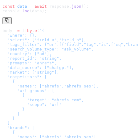
const
 data
 =
 await
 response.
json
();
console.
log
(data);
body 
:=
 []
byte
(
`
{

  "where": {},

  "select": ["field_a","field_b"],

  "tags_filter": {"or":[{"field":"tag","is":["eq","bran
  "search_volume_type": "ask_volume",

  "country": ["ad"],

  "report_id": "string",

  "prompts": "ahrefs",

  "data_source": ["chatgpt"],

  "market": ["string"],

  "competitors": [

    {

      "names": ["ahrefs","ahrefs seo"],

      "url_groups": [

        {

          "target": "ahrefs.com",

          "scope": "url"

        }

      ]

    }

  ],

  "brands": [

    {

      "names": ["ahrefs","ahrefs seo"],
