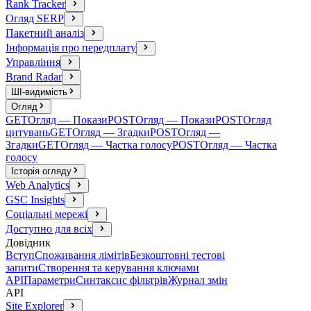
Rank Tracker
Огляд SERP
Пакетний аналіз
Інформація про передплату
Управління
Brand Radar
ШІ-видимість
Огляд
GET
Огляд — Покази
POST
Огляд — Покази
POST
Огляд
цитувань
GET
Огляд — Згадки
POST
Огляд —
Згадки
GET
Огляд — Частка голосу
POST
Огляд — Частка
голосу
Історія огляду
Web Analytics
GSC Insights
Соціальні мережі
Доступно для всіх
Довідник
Вступ
Споживання лімітів
Безкоштовні тестові
запити
Створення та керування ключами
API
Параметри
Синтаксис фільтрів
Журнал змін
API
Site Explorer