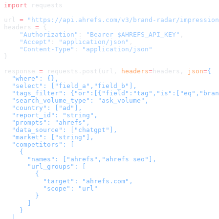
import
 requests
url 
=
 "
https://api.ahrefs.com/v3/brand-radar/impression
headers 
=
 {
    "Authorization"
: 
"Bearer $AHREFS_API_KEY"
,
    "Accept"
: 
"application/json"
,
    "Content-Type"
: 
"application/json"
}
response 
=
 requests.post(url, 
headers
=
headers
, 
json
=
{

  "where": {},

  "select": ["field_a","field_b"],

  "tags_filter": {"or":[{"field":"tag","is":["eq","bran
  "search_volume_type": "ask_volume",

  "country": ["ad"],

  "report_id": "string",

  "prompts": "ahrefs",

  "data_source": ["chatgpt"],

  "market": ["string"],

  "competitors": [

    {

      "names": ["ahrefs","ahrefs seo"],

      "url_groups": [

        {

          "target": "ahrefs.com",

          "scope": "url"

        }

      ]

    }

  ],
