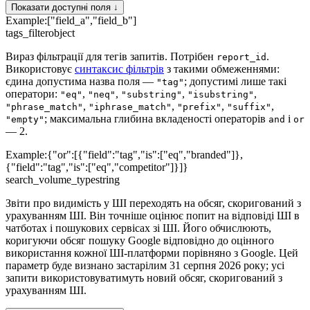
Показати доступні поля ↓
Example:
["field_a","field_b"]
tags_filter
object
Вираз фільтрації для тегів запитів. Потрібен
.
report_id
Використовує
синтаксис фільтрів
з такими обмеженнями:
єдина допустима назва поля —
; допустимі лише такі
"tag"
оператори:
,
,
,
,
"eq"
"neq"
"substring"
"isubstring"
,
,
,
,
"phrase_match"
"iphrase_match"
"prefix"
"suffix"
; максимальна глибина вкладеності операторів
і
"empty"
and
or
— 2.
Example:
{"or":[{"field":"tag","is":["eq","branded"]},
{"field":"tag","is":["eq","competitor"]}]}
search_volume_type
string
Звіти про видимість у ШІ переходять на обсяг, скоригований з
урахуванням ШІ. Він точніше оцінює попит на відповіді ШІ в
чатботах і пошукових сервісах зі ШІ. Його обчислюють,
коригуючи обсяг пошуку Google відповідно до оцінного
використання кожної ШІ-платформи порівняно з Google. Цей
параметр буде визнано застарілим 31 серпня 2026 року; усі
запити використовуватимуть новий обсяг, скоригований з
урахуванням ШІ.