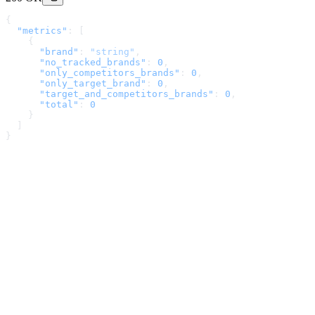
{
  "metrics"
: [
    {
      "brand"
: 
"string"
,
      "no_tracked_brands"
: 
0
,
      "only_competitors_brands"
: 
0
,
      "only_target_brand"
: 
0
,
      "target_and_competitors_brands"
: 
0
,
      "total"
: 
0
    }
  ]
}