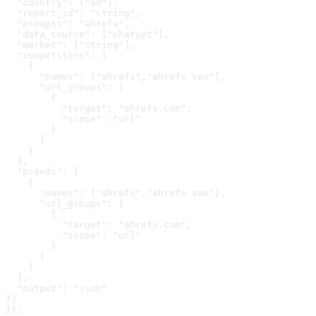
  "country": ["ad"],

  "report_id": "string",

  "prompts": "ahrefs",

  "data_source": ["chatgpt"],

  "market": ["string"],

  "competitors": [

    {

      "names": ["ahrefs","ahrefs seo"],

      "url_groups": [

        {

          "target": "ahrefs.com",

          "scope": "url"

        }

      ]

    }

  ],

  "brands": [

    {

      "names": ["ahrefs","ahrefs seo"],

      "url_groups": [

        {

          "target": "ahrefs.com",

          "scope": "url"

        }

      ]

    }

  ],

  "output": "json"

}
)
});