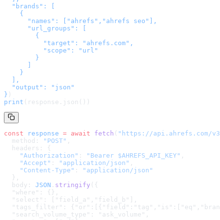
  "brands": [

    {

      "names": ["ahrefs","ahrefs seo"],

      "url_groups": [

        {

          "target": "ahrefs.com",

          "scope": "url"

        }

      ]

    }

  ],

  "output": "json"

}
)
print
(response.json())
const
 response
 =
 await
 fetch
(
"
https://api.ahrefs.com/v3
  method: 
"POST"
,
  headers: {
    "Authorization"
: 
"Bearer $AHREFS_API_KEY"
,
    "Accept"
: 
"application/json"
,
    "Content-Type"
: 
"application/json"
  },
  body: 
JSON
.
stringify
(
{

  "where": {},

  "select": ["field_a","field_b"],

  "tags_filter": {"or":[{"field":"tag","is":["eq","bran
  "search_volume_type": "ask_volume",
