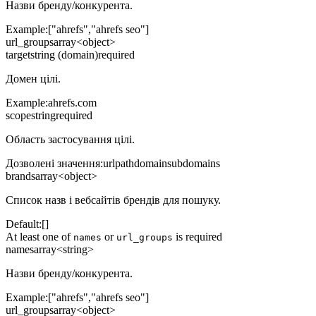
Назви бренду/конкурента.
Example:
["ahrefs","ahrefs seo"]
url_groups
array<object>
target
string (domain)
required
Домен цілі.
Example:
ahrefs.com
scope
string
required
Область застосування цілі.
Дозволені значення
:
url
path
domain
subdomains
brands
array<object>
Список назв і вебсайтів брендів для пошуку.
Default:
[]
At least one of
or
is required
names
url_groups
names
array<string>
Назви бренду/конкурента.
Example:
["ahrefs","ahrefs seo"]
url_groups
array<object>