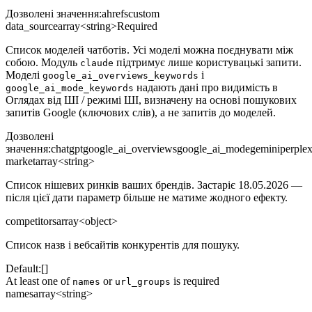
Дозволені значення
:
ahrefs
custom
data_source
array<string>
Required
Список моделей чатботів. Усі моделі можна поєднувати між
собою. Модуль
підтримує лише користувацькі запити.
claude
Моделі
і
google_ai_overviews_keywords
надають дані про видимість в
google_ai_mode_keywords
Оглядах від ШІ / режимі ШІ, визначену на основі пошукових
запитів Google (ключових слів), а не запитів до моделей.
Дозволені
значення
:
chatgpt
google_ai_overviews
google_ai_mode
gemini
perplex
market
array<string>
Список нішевих ринків ваших брендів. Застаріє 18.05.2026 —
після цієї дати параметр більше не матиме жодного ефекту.
competitors
array<object>
Список назв і вебсайтів конкурентів для пошуку.
Default:
[]
At least one of
or
is required
names
url_groups
names
array<string>