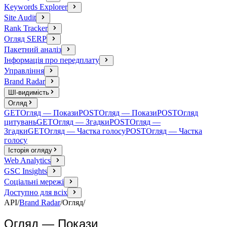
Keywords Explorer
Site Audit
Rank Tracker
Огляд SERP
Пакетний аналіз
Інформація про передплату
Управління
Brand Radar
ШІ-видимість
Огляд
GET
Огляд — Покази
POST
Огляд — Покази
POST
Огляд
цитувань
GET
Огляд — Згадки
POST
Огляд —
Згадки
GET
Огляд — Частка голосу
POST
Огляд — Частка
голосу
Історія огляду
Web Analytics
GSC Insights
Соціальні мережі
Доступно для всіх
API
/
Brand Radar
/
Огляд
/
Огляд — Покази