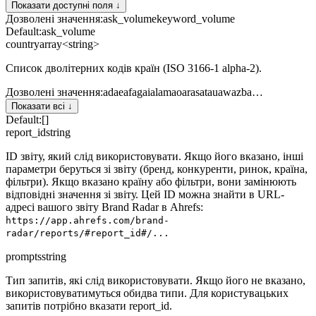
Показати доступні поля ↓
Дозволені значення
:
ask_volume
keyword_volume
Default:
ask_volume
country
array<string>
Список дволітерних кодів країн (ISO 3166-1 alpha-2).
Дозволені значення
:
ad
ae
af
ag
ai
al
am
ao
ar
as
at
au
aw
az
ba
…
Показати всі ↓
Default:
[]
report_id
string
ID звіту, який слід використовувати. Якщо його вказано, інші
параметри беруться зі звіту (бренд, конкуренти, ринок, країна,
фільтри). Якщо вказано країну або фільтри, вони замінюють
відповідні значення зі звіту. Цей ID можна знайти в URL-
адресі вашого звіту Brand Radar в Ahrefs:
https://app.ahrefs.com/brand-
radar/reports/#report_id#/...
prompts
string
Тип запитів, які слід використовувати. Якщо його не вказано,
використовуватимуться обидва типи. Для користувацьких
запитів потрібно вказати report_id.