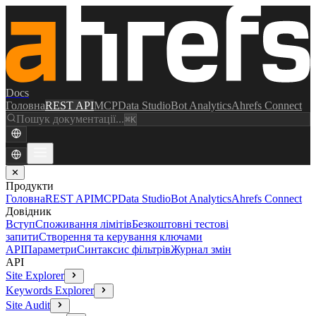
Docs
Головна
REST API
MCP
Data Studio
Bot Analytics
Ahrefs Connect
Пошук документації...
⌘K
✕
Продукти
Головна
REST API
MCP
Data Studio
Bot Analytics
Ahrefs Connect
Довідник
Вступ
Споживання лімітів
Безкоштовні тестові
запити
Створення та керування ключами
API
Параметри
Синтаксис фільтрів
Журнал змін
API
Site Explorer
Keywords Explorer
Site Audit