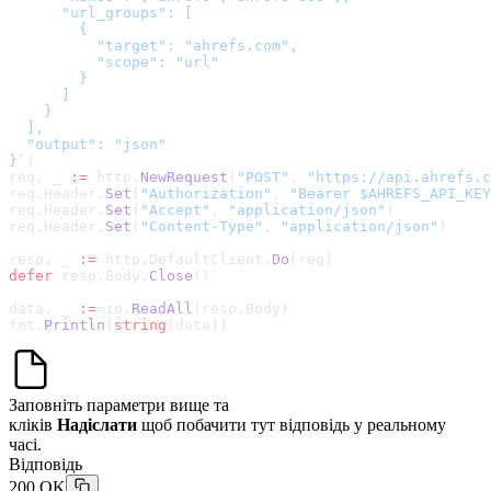
      "url_groups": [

        {

          "target": "ahrefs.com",

          "scope": "url"

        }

      ]

    }

  ],

  "output": "json"

}
`
)
req, _ 
:=
 http.
NewRequest
(
"POST"
, 
"
https://api.ahrefs.c
req.Header.
Set
(
"Authorization"
, 
"Bearer $AHREFS_API_KEY
req.Header.
Set
(
"Accept"
, 
"application/json"
)
req.Header.
Set
(
"Content-Type"
, 
"application/json"
)
resp, _ 
:=
 http.DefaultClient.
Do
(req)
defer
 resp.Body.
Close
()
data, _ 
:=
 io.
ReadAll
(resp.Body)
fmt.
Println
(
string
(data))
Заповніть параметри вище та
кліків
Надіслати
щоб побачити тут відповідь у реальному
часі.
Відповідь
200 OK