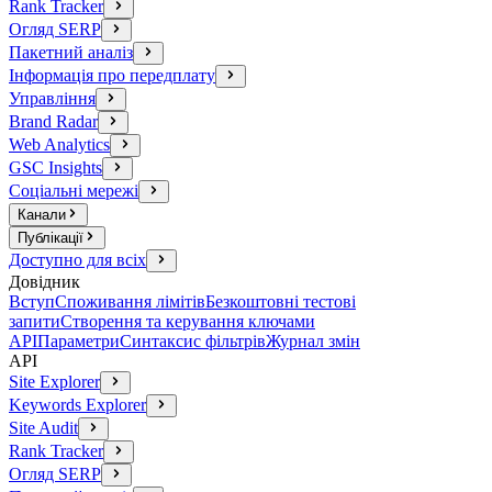
Rank Tracker
Огляд SERP
Пакетний аналіз
Інформація про передплату
Управління
Brand Radar
Web Analytics
GSC Insights
Соціальні мережі
Канали
Публікації
Доступно для всіх
Довідник
Вступ
Споживання лімітів
Безкоштовні тестові
запити
Створення та керування ключами
API
Параметри
Синтаксис фільтрів
Журнал змін
API
Site Explorer
Keywords Explorer
Site Audit
Rank Tracker
Огляд SERP