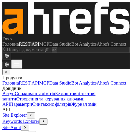
Docs
Головна
REST API
MCP
Data Studio
Bot Analytics
Ahrefs Connect
Пошук документації...
⌘K
✕
Продукти
Головна
REST API
MCP
Data Studio
Bot Analytics
Ahrefs Connect
Довідник
Вступ
Споживання лімітів
Безкоштовні тестові
запити
Створення та керування ключами
API
Параметри
Синтаксис фільтрів
Журнал змін
API
Site Explorer
Keywords Explorer
Site Audit