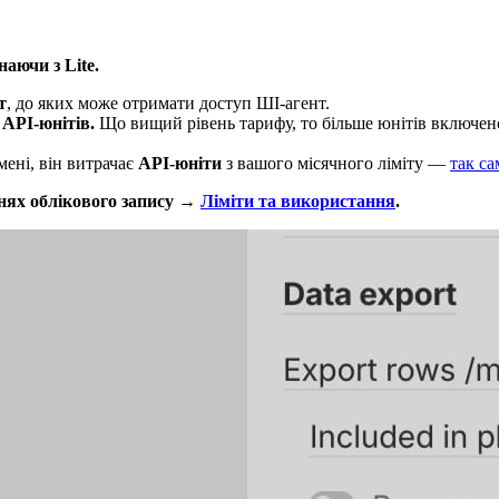
аючи з Lite.
т
, до яких може отримати доступ ШІ-агент.
API-юнітів.
Що вищий рівень тарифу, то більше юнітів включен
мені, він витрачає
API-юніти
з вашого місячного ліміту —
так са
ях облікового запису →
Ліміти та використання
.