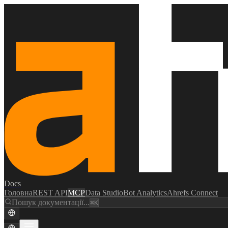
Docs
Головна
REST API
MCP
Data Studio
Bot Analytics
Ahrefs Connect
Пошук документації...
⌘K