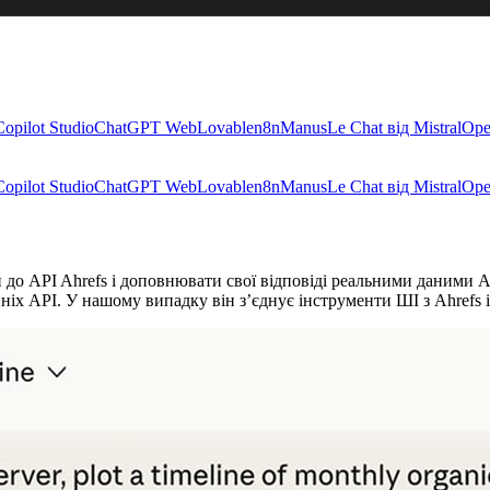
Copilot Studio
ChatGPT Web
Lovable
n8n
Manus
Le Chat від Mistral
Ope
Copilot Studio
ChatGPT Web
Lovable
n8n
Manus
Le Chat від Mistral
Ope
до API Ahrefs і доповнювати свої відповіді реальними даними Ah
іх API. У нашому випадку він з’єднує інструменти ШІ з Ahrefs і