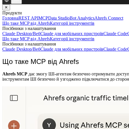
✕
Продукти
Головна
REST API
MCP
Data Studio
Bot Analytics
Ahrefs Connect
Що таке MCP від Ahrefs
Категорії інструментів
Посібники з налаштування
Claude Desktop/Веб
Claude для мобільних пристроїв
Claude Code
Що таке MCP від Ahrefs
Категорії інструментів
Посібники з налаштування
Claude Desktop/Веб
Claude для мобільних пристроїв
Claude Code
Що таке MCP від Ahrefs
Ahrefs MCP
дає змогу ШІ-агентам безпечно отримувати доступ 
інструментам ШІ безпечно й узгоджено підключатися до сторонн