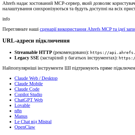
Ahrefs надає хостований MCP-сервер, який дозволяє користувач
налаштування синхронізуються та будуть доступні на всіх прис
info
Перегляньте наші
сценарії використання Ahrefs MCP та ідеї запи
URL-адреси підключення
Streamable HTTP
(рекомендовано):
https://api.ahrefs
Legacy SSE
(застарілий у багатьох інструментах):
https:
Найпопулярніші інструменти ШІ підтримують пряме підключенн
Claude Web / Desktop
Claude Mobile
Claude Code
Copilot Studio
ChatGPT Web
Lovable
n8n
Manus
Le Chat від Mistral
OpenClaw