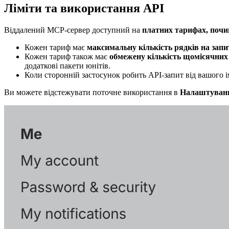
Ліміти та використання API
Віддалений MCP-сервер доступний на
платних тарифах, почин
Кожен тариф має
максимальну кількість рядків на запи
Кожен тариф також має
обмежену кількість щомісячних 
додаткові пакети юнітів.
Коли сторонній застосунок робить API-запит від вашого і
Ви можете відстежувати поточне використання в
Налаштуванн