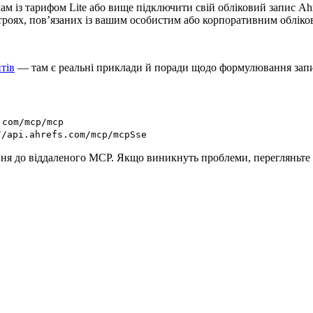
ам із тарифом Lite або вище підключити свій обліковий запис Ah
троях, пов’язаних із вашим особистим або корпоративним обліко
тів
— там є реальні приклади й поради щодо формулювання запи
.com/mcp/mcp
//api.ahrefs.com/mcp/mcpSse
я до віддаленого MCP. Якщо виникнуть проблеми, перегляньте н