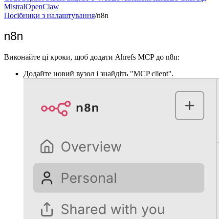
Mistral
OpenClaw
Посібники з налаштування
/
n8n
n8n
Виконайте ці кроки, щоб додати Ahrefs MCP до n8n:
Додайте новий вузол і знайдіть "MCP client".