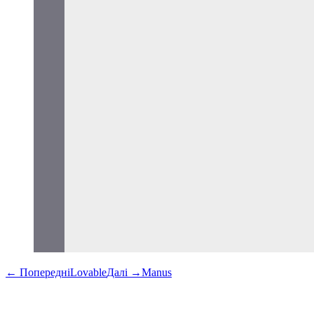
←
Попередні
Lovable
Далі
→
Manus