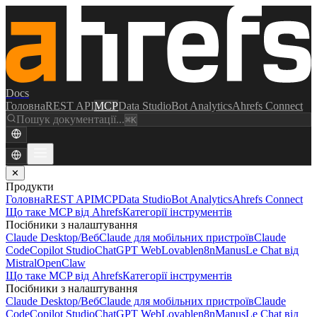
Docs
Головна
REST API
MCP
Data Studio
Bot Analytics
Ahrefs Connect
Пошук документації...
⌘K
✕
Продукти
Головна
REST API
MCP
Data Studio
Bot Analytics
Ahrefs Connect
Що таке MCP від Ahrefs
Категорії інструментів
Посібники з налаштування
Claude Desktop/Веб
Claude для мобільних пристроїв
Claude
Code
Copilot Studio
ChatGPT Web
Lovable
n8n
Manus
Le Chat від
Mistral
OpenClaw
Що таке MCP від Ahrefs
Категорії інструментів
Посібники з налаштування
Claude Desktop/Веб
Claude для мобільних пристроїв
Claude
Code
Copilot Studio
ChatGPT Web
Lovable
n8n
Manus
Le Chat від