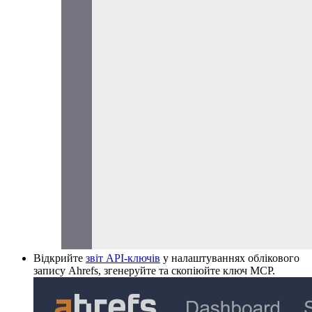
Відкрийте
звіт API-ключів
у налаштуваннях облікового
запису Ahrefs, згенеруйте та скопіюйте ключ MCP.