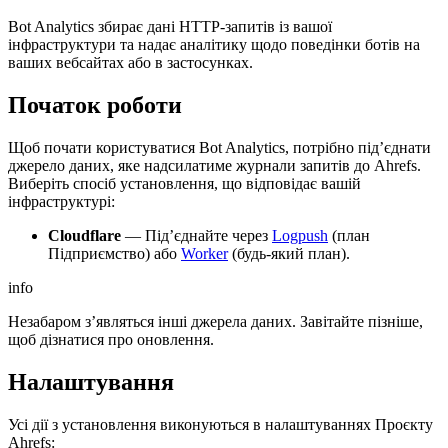
Bot Analytics збирає дані HTTP-запитів із вашої
інфраструктури та надає аналітику щодо поведінки ботів на
ваших вебсайтах або в застосунках.
Початок роботи
Щоб почати користуватися Bot Analytics, потрібно під’єднати
джерело даних, яке надсилатиме журнали запитів до Ahrefs.
Виберіть спосіб установлення, що відповідає вашій
інфраструктурі:
Cloudflare
— Під’єднайте через
Logpush
(план
Підприємство) або
Worker
(будь-який план).
info
Незабаром з’являться інші джерела даних. Завітайте пізніше,
щоб дізнатися про оновлення.
Налаштування
Усі дії з установлення виконуються в налаштуваннях Проєкту
Ahrefs: