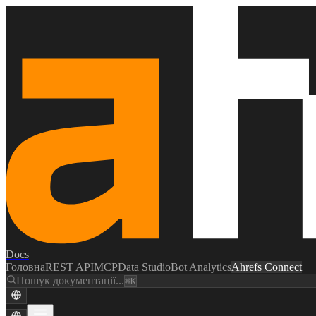
Docs
Головна
REST API
MCP
Data Studio
Bot Analytics
Ahrefs Connect
Пошук документації...
⌘K