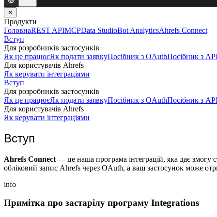
✕
Продукти
Головна
REST API
MCP
Data Studio
Bot Analytics
Ahrefs Connect
Вступ
Для розробників застосунків
Як це працює
Як подати заявку
Посібник з OAuth
Посібник з AP
Для користувачів Ahrefs
Як керувати інтеграціями
Вступ
Для розробників застосунків
Як це працює
Як подати заявку
Посібник з OAuth
Посібник з AP
Для користувачів Ahrefs
Як керувати інтеграціями
Вступ
Ahrefs Connect
— це наша програма інтеграцій, яка дає змогу с
обліковий запис Ahrefs через OAuth, а ваш застосунок може от
info
Примітка про застарілу програму Integrations