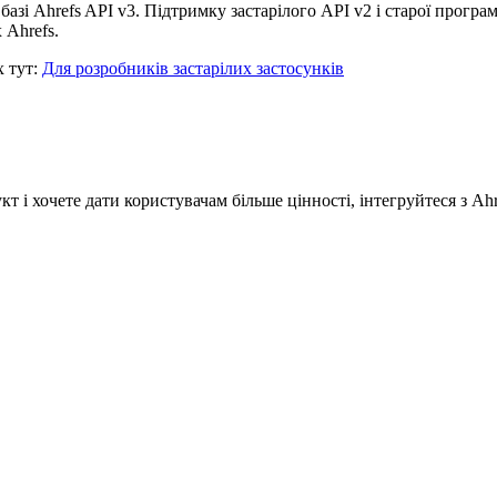
базі Ahrefs API v3. Підтримку застарілого API v2 і старої програ
 Ahrefs.
х тут:
Для розробників застарілих застосунків
і хочете дати користувачам більше цінності, інтегруйтеся з Ahr