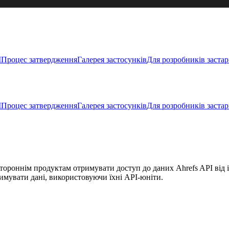
I
Процес затвердження
Галерея застосунків
Для розробників застар
I
Процес затвердження
Галерея застосунків
Для розробників застар
тороннім продуктам отримувати доступ до даних Ahrefs API від і
римувати дані, використовуючи їхні API-юніти.