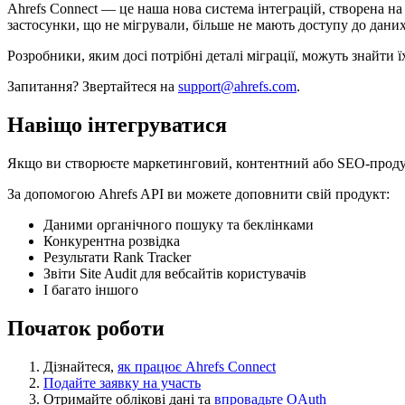
Ahrefs Connect — це наша нова система інтеграцій, створена на 
застосунки, що не мігрували, більше не мають доступу до даних
Розробники, яким досі потрібні деталі міграції, можуть знайти ї
Запитання? Звертайтеся на
support@ahrefs.com
.
Навіщо інтегруватися
Якщо ви створюєте маркетинговий, контентний або SEO-продукт 
За допомогою Ahrefs API ви можете доповнити свій продукт:
Даними органічного пошуку та беклінками
Конкурентна розвідка
Результати Rank Tracker
Звіти Site Audit для вебсайтів користувачів
І багато іншого
Початок роботи
Дізнайтеся,
як працює Ahrefs Connect
Подайте заявку на участь
Отримайте облікові дані та
впровадьте OAuth