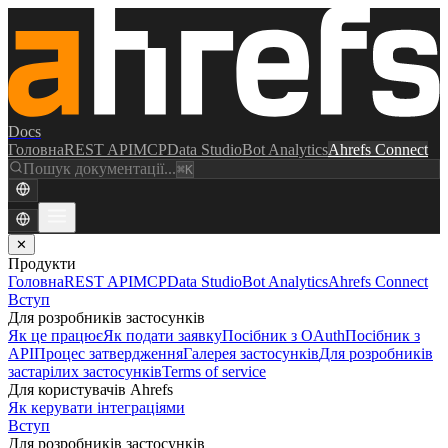
Docs
Головна
REST API
MCP
Data Studio
Bot Analytics
Ahrefs Connect
Пошук документації...
⌘K
✕
Продукти
Головна
REST API
MCP
Data Studio
Bot Analytics
Ahrefs Connect
Вступ
Для розробників застосунків
Як це працює
Як подати заявку
Посібник з OAuth
Посібник з
API
Процес затвердження
Галерея застосунків
Для розробників
застарілих застосунків
Terms of service
Для користувачів Ahrefs
Як керувати інтеграціями
Вступ
Для розробників застосунків