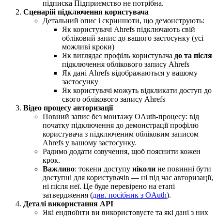
підписка Підприємство не потрібна.
Сценарій підключення користувача
Детальний опис і скриншоти, що демонструють:
Як користувачі Ahrefs підключають свій
обліковий запис до вашого застосунку (усі
можливі кроки)
Як виглядає профіль користувача
до та після
підключення облікового запису Ahrefs
Як дані Ahrefs відображаються у вашому
застосунку
Як користувачі можуть відкликати доступ до
свого облікового запису Ahrefs
Відео процесу авторизації
Повний запис без монтажу OAuth‑процесу: від
початку підключення до демонстрації профілю
користувача з підключеним обліковим записом
Ahrefs у вашому застосунку.
Радимо додати озвучення, щоб пояснити кожен
крок.
Важливо
: токени доступу
ніколи
не повинні бути
доступні для користувачів — ні під час авторизації,
ні після неї. Це буде перевірено на етапі
затвердження (
див. посібник з OAuth
).
Деталі використання API
Які ендпоїнти ви використовуєте та які дані з них