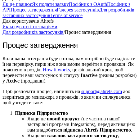
Як це працює
Як подати заявку
Посібник з OAuth
Посібник з
API
Процес затвердження
Галерея застосунків
Для розробників
застарілих застосунків
Terms of service
Для користувачів Ahrefs
Як керувати інтеграціями
Для розробників застосунків
/
Процес затвердження
Процес затвердження
Коли ваша інтеграція буде готова, вам потрібно буде надіслати
її на перевірку, перш ніж вона зможе перейти в продакшн. Як
пояснено в розділі
How it works
, це фінальний крок, щоб
перевести ваш застосунок зі статусу
Inactive
(режим розробки)
у
Active
(продакшн).
Щоб розпочати процес, напишіть на
support@ahrefs.com
або
зверніться до менеджера з продажів, з яким ви спілкувалися,
щоб узгодити таке:
Підписка Підприємство
Якщо це
новий продукт
(не частина нашої
застарілої програми Integrations), перед активацією
вам знадобиться
підписка Ahrefs Підприємство
.
Якщо ви
власник застарілого застосунку
,