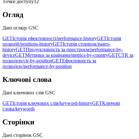
Точки доступу
12
Огляд
Дані огляду GSC
GET
Історія ефективності
/performance-history
GET
Історія
позицій
/positions-history
GET
Історія сторінок
/pages-
history
GET
Продуктивність за пристроєм
/performance-by-
device
GET
Метрики за країнами
/metrics-by-country
GET
CTR за
позицією
/ctr-by-position
GET
Ефективність за
позицією
/performance-by-position
Ключові слова
Дані ключових слів GSC
GET
Історія ключових слів
/keyword-history
GET
Ключові
слова
/keywords
Сторінки
Дані сторінок GSC