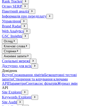
Rank Tracker
Огляд SERP
Пакетний аналіз
Інформація про передплату
Управління
Brand Radar
Web Analytics
GSC Insights
Огляд
Ключові слова
Сторінки
Анонімні запити
Соціальні мережі
Доступно для всіх
Довідник
Вступ
Споживання лімітів
Безкоштовні тестові
запити
Створення та керування ключами
API
Параметри
Синтаксис фільтрів
Журнал змін
API
Site Explorer
Keywords Explorer
Site Audit