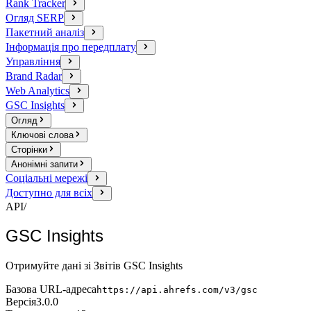
Rank Tracker
Огляд SERP
Пакетний аналіз
Інформація про передплату
Управління
Brand Radar
Web Analytics
GSC Insights
Огляд
Ключові слова
Сторінки
Анонімні запити
Соціальні мережі
Доступно для всіх
API
/
GSC Insights
Отримуйте дані зі Звітів GSC Insights
Базова URL-адреса
https://api.ahrefs.com/v3/gsc
Версія
3.0.0