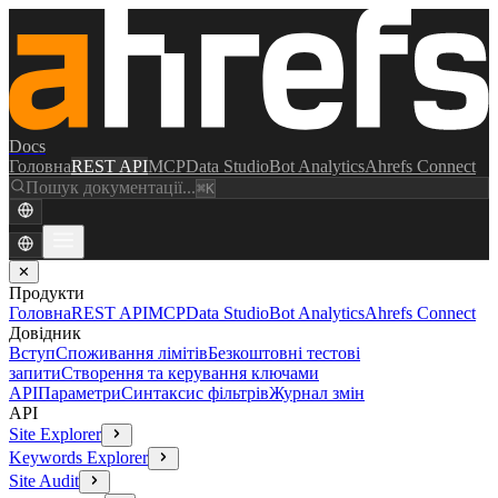
Docs
Головна
REST API
MCP
Data Studio
Bot Analytics
Ahrefs Connect
Пошук документації...
⌘K
✕
Продукти
Головна
REST API
MCP
Data Studio
Bot Analytics
Ahrefs Connect
Довідник
Вступ
Споживання лімітів
Безкоштовні тестові
запити
Створення та керування ключами
API
Параметри
Синтаксис фільтрів
Журнал змін
API
Site Explorer
Keywords Explorer
Site Audit