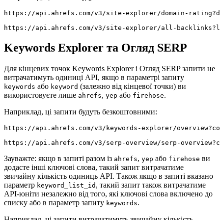
https://api.ahrefs.com/v3/site-explorer/domain-rating?d
Keywords Explorer та Огляд SERP
Для кінцевих точок Keywords Explorer і Огляд SERP запити не
витрачатимуть одиниці API, якщо в параметрі запиту
або
(залежно від кінцевої точки) ви
keywords
keyword
використовуєте лише
,
або
.
ahrefs
yep
firehose
Наприклад, ці запити будуть безкоштовними:
https://api.ahrefs.com/v3/keywords-explorer/overview?co
Зауважте: якщо в запиті разом із
,
або
ви
ahrefs
yep
firehose
додасте інші ключові слова, такий запит витрачатиме
звичайну кількість одиниць API. Також якщо в запиті вказано
параметр
, такий запит також витрачатиме
keyword_list_id
API‑юніти незалежно від того, які ключові слова включено до
списку або в параметр запиту
.
keywords
Наприклад, ці запити витрачатимуть звичайну кількість