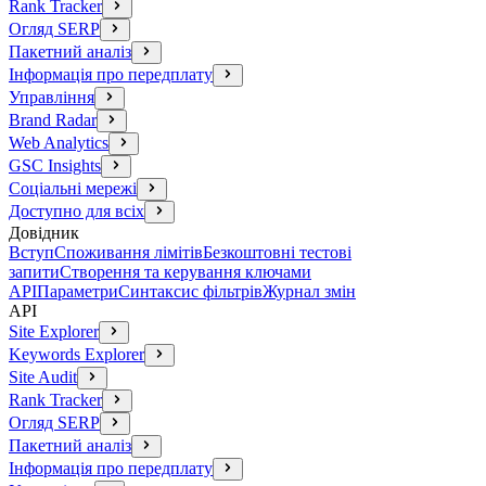
Rank Tracker
Огляд SERP
Пакетний аналіз
Інформація про передплату
Управління
Brand Radar
Web Analytics
GSC Insights
Соціальні мережі
Доступно для всіх
Довідник
Вступ
Споживання лімітів
Безкоштовні тестові
запити
Створення та керування ключами
API
Параметри
Синтаксис фільтрів
Журнал змін
API
Site Explorer
Keywords Explorer
Site Audit
Rank Tracker
Огляд SERP
Пакетний аналіз
Інформація про передплату