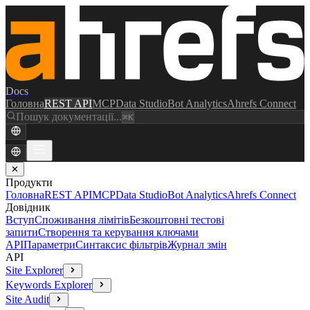
Docs
Головна
REST API
MCP
Data Studio
Bot Analytics
Ahrefs Connect
Пошук документації...
⌘K
✕
Продукти
Головна
REST API
MCP
Data Studio
Bot Analytics
Ahrefs Connect
Довідник
Вступ
Споживання лімітів
Безкоштовні тестові
запити
Створення та керування ключами
API
Параметри
Синтаксис фільтрів
Журнал змін
API
Site Explorer
Keywords Explorer
Site Audit