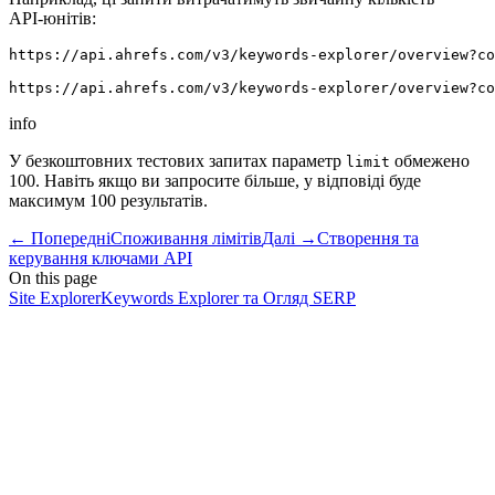
API‑юнітів:
https://api.ahrefs.com/v3/keywords-explorer/overview?co
info
У безкоштовних тестових запитах параметр
обмежено
limit
100. Навіть якщо ви запросите більше, у відповіді буде
максимум 100 результатів.
←
Попередні
Споживання лімітів
Далі
→
Створення та
керування ключами API
On this page
Site Explorer
Keywords Explorer та Огляд SERP