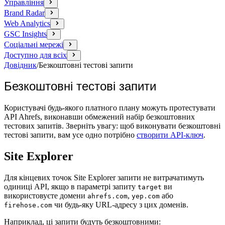
Управління
Brand Radar
Web Analytics
GSC Insights
Соціальні мережі
Доступно для всіх
Довідник
/
Безкоштовні тестові запити
Безкоштовні тестові запити
Користувачі будь‑якого платного плану можуть протестувати
API Ahrefs, виконавши обмежений набір безкоштовних
тестових запитів. Зверніть увагу: щоб виконувати безкоштовні
тестові запити, вам усе одно потрібно
створити API‑ключ
.
Site Explorer
Для кінцевих точок Site Explorer запити не витрачатимуть
одиниці API, якщо в параметрі запиту
ви
target
використовуєте домени
,
або
ahrefs.com
yep.com
чи будь-яку URL-адресу з цих доменів.
firehose.com
Наприклад, ці запити будуть безкоштовними: