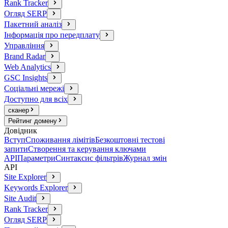
Rank Tracker
Огляд SERP
Пакетний аналіз
Інформація про передплату
Управління
Brand Radar
Web Analytics
GSC Insights
Соціальні мережі
Доступно для всіх
сканер
Рейтинг домену
Довідник
Вступ
Споживання лімітів
Безкоштовні тестові
запити
Створення та керування ключами
API
Параметри
Синтаксис фільтрів
Журнал змін
API
Site Explorer
Keywords Explorer
Site Audit
Rank Tracker
Огляд SERP