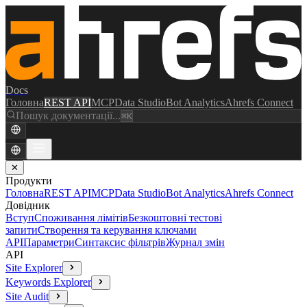
Docs
Головна
REST API
MCP
Data Studio
Bot Analytics
Ahrefs Connect
Пошук документації...
⌘K
✕
Продукти
Головна
REST API
MCP
Data Studio
Bot Analytics
Ahrefs Connect
Довідник
Вступ
Споживання лімітів
Безкоштовні тестові
запити
Створення та керування ключами
API
Параметри
Синтаксис фільтрів
Журнал змін
API
Site Explorer
Keywords Explorer
Site Audit