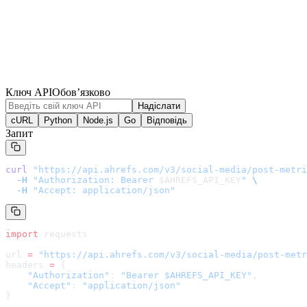
Ключ API
Обов’язково
Надіслати
cURL
Python
Node.js
Go
Відповідь
Запит
curl
 "
https://api.ahrefs.com/v3/social-media/post-metri
  -H
 "Authorization: Bearer 
$AHREFS_API_KEY
"
 \
  -H
 "Accept: application/json"
import
 requests
url 
=
 "
https://api.ahrefs.com/v3/social-media/post-metr
headers 
=
 {
    "Authorization"
: 
"Bearer $AHREFS_API_KEY"
,
    "Accept"
: 
"application/json"
}