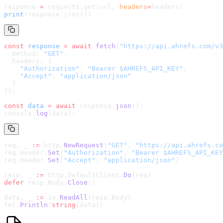
response 
=
 requests.get(url, 
headers
=
headers
)
print
(response.json())
const
 response
 =
 await
 fetch
(
"
https://api.ahrefs.com/v3
  method: 
"GET"
,
  headers: {
    "Authorization"
: 
"Bearer $AHREFS_API_KEY"
,
    "Accept"
: 
"application/json"
  }
});
const
 data
 =
 await
 response.
json
();
console.
log
(data);
req, _ 
:=
 http.
NewRequest
(
"GET"
, 
"
https://api.ahrefs.co
req.Header.
Set
(
"Authorization"
, 
"Bearer $AHREFS_API_KEY
req.Header.
Set
(
"Accept"
, 
"application/json"
)
resp, _ 
:=
 http.DefaultClient.
Do
(req)
defer
 resp.Body.
Close
()
data, _ 
:=
 io.
ReadAll
(resp.Body)
fmt.
Println
(
string
(data))