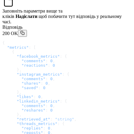
Заповніть параметри вище та
кліків
Надіслати
щоб побачити тут відповідь у реальному
часі.
Відповідь
200 OK
{
  "metrics"
: [
    {
      "facebook_metrics"
: {
        "comments"
: 
0
,
        "reactions"
: 
0
      },
      "instagram_metrics"
: {
        "comments"
: 
0
,
        "shares"
: 
0
,
        "saved"
: 
0
      },
      "likes"
: 
0
,
      "linkedin_metrics"
: {
        "comments"
: 
0
,
        "reshares"
: 
0
      },
      "retrieved_at"
: 
"string"
,
      "threads_metrics"
: {
        "replies"
: 
0
,
        "reposts"
: 
0
,