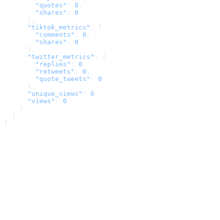
        "quotes"
: 
0
,
        "shares"
: 
0
      },
      "tiktok_metrics"
: {
        "comments"
: 
0
,
        "shares"
: 
0
      },
      "twitter_metrics"
: {
        "replies"
: 
0
,
        "retweets"
: 
0
,
        "quote_tweets"
: 
0
      },
      "unique_views"
: 
0
,
      "views"
: 
0
    }
  ]
}