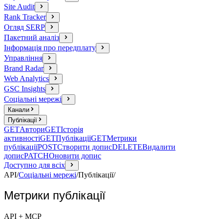
Site Audit
Rank Tracker
Огляд SERP
Пакетний аналіз
Інформація про передплату
Управління
Brand Radar
Web Analytics
GSC Insights
Соціальні мережі
Канали
Публікації
GET
Автори
GET
Історія
активності
GET
Публікації
GET
Метрики
публікації
POST
Створити допис
DELETE
Видалити
допис
PATCH
Оновити допис
Доступно для всіх
API
/
Соціальні мережі
/
Публікації
/
Метрики публікації
API + MCP