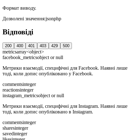
Формат виводу.
Дозволені значення
:
json
php
Відповіді
200
400
401
403
429
500
metrics
array<object>
facebook_metrics
object or null
Метрики взаємодії, специфічні для Facebook. Наявні лише
тоді, коли допис опубліковано у Facebook.
comments
integer
reactions
integer
instagram_metrics
object or null
Метрики взаємодії, специфічні для Instagram. Наявні лише
тоді, коли допис опубліковано в Instagram.
comments
integer
shares
integer
saved
integer
likes
integer