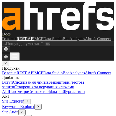
Docs
Головна
REST API
MCP
Data Studio
Bot Analytics
Ahrefs Connect
Пошук документації...
⌘K
✕
Продукти
Головна
REST API
MCP
Data Studio
Bot Analytics
Ahrefs Connect
Довідник
Вступ
Споживання лімітів
Безкоштовні тестові
запити
Створення та керування ключами
API
Параметри
Синтаксис фільтрів
Журнал змін
API
Site Explorer
Keywords Explorer
Site Audit