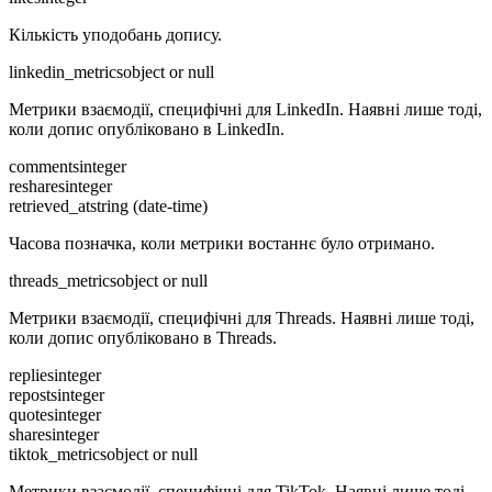
Кількість уподобань допису.
linkedin_metrics
object or null
Метрики взаємодії, специфічні для LinkedIn. Наявні лише тоді,
коли допис опубліковано в LinkedIn.
comments
integer
reshares
integer
retrieved_at
string (date-time)
Часова позначка, коли метрики востаннє було отримано.
threads_metrics
object or null
Метрики взаємодії, специфічні для Threads. Наявні лише тоді,
коли допис опубліковано в Threads.
replies
integer
reposts
integer
quotes
integer
shares
integer
tiktok_metrics
object or null
Метрики взаємодії, специфічні для TikTok. Наявні лише тоді,