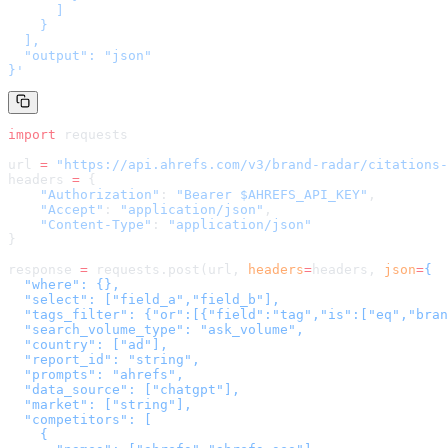
      ]

    }

  ],

  "output": "json"

}
'
import
 requests
url 
=
 "
https://api.ahrefs.com/v3/brand-radar/citations-
headers 
=
 {
    "Authorization"
: 
"Bearer $AHREFS_API_KEY"
,
    "Accept"
: 
"application/json"
,
    "Content-Type"
: 
"application/json"
}
response 
=
 requests.post(url, 
headers
=
headers
, 
json
=
{

  "where": {},

  "select": ["field_a","field_b"],

  "tags_filter": {"or":[{"field":"tag","is":["eq","bran
  "search_volume_type": "ask_volume",

  "country": ["ad"],

  "report_id": "string",

  "prompts": "ahrefs",

  "data_source": ["chatgpt"],

  "market": ["string"],

  "competitors": [

    {
