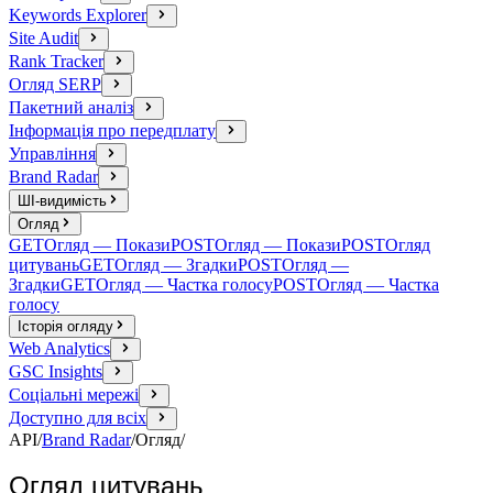
Keywords Explorer
Site Audit
Rank Tracker
Огляд SERP
Пакетний аналіз
Інформація про передплату
Управління
Brand Radar
ШІ-видимість
Огляд
GET
Огляд — Покази
POST
Огляд — Покази
POST
Огляд
цитувань
GET
Огляд — Згадки
POST
Огляд —
Згадки
GET
Огляд — Частка голосу
POST
Огляд — Частка
голосу
Історія огляду
Web Analytics
GSC Insights
Соціальні мережі
Доступно для всіх
API
/
Brand Radar
/
Огляд
/
Огляд цитувань