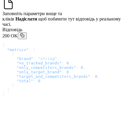
Заповніть параметри вище та
кліків
Надіслати
щоб побачити тут відповідь у реальному
часі.
Відповідь
200 OK
{
  "metrics"
: [
    {
      "brand"
: 
"string"
,
      "no_tracked_brands"
: 
0
,
      "only_competitors_brands"
: 
0
,
      "only_target_brand"
: 
0
,
      "target_and_competitors_brands"
: 
0
,
      "total"
: 
0
    }
  ]
}