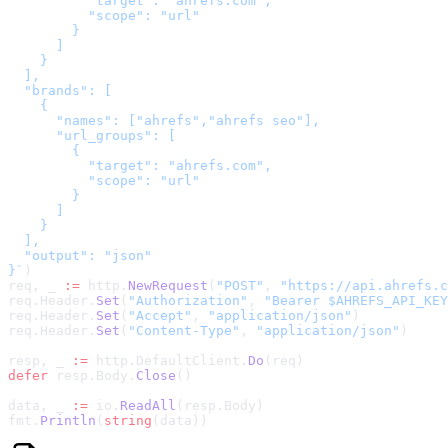
          "target": "ahrefs.com",

          "scope": "url"

        }

      ]

    }

  ],

  "brands": [

    {

      "names": ["ahrefs","ahrefs seo"],

      "url_groups": [

        {

          "target": "ahrefs.com",

          "scope": "url"

        }

      ]

    }

  ],

  "output": "json"

}
`
)
req, _ 
:=
 http.
NewRequest
(
"POST"
, 
"
https://api.ahrefs.c
req.Header.
Set
(
"Authorization"
, 
"Bearer $AHREFS_API_KEY
req.Header.
Set
(
"Accept"
, 
"application/json"
)
req.Header.
Set
(
"Content-Type"
, 
"application/json"
)
resp, _ 
:=
 http.DefaultClient.
Do
(req)
defer
 resp.Body.
Close
()
data, _ 
:=
 io.
ReadAll
(resp.Body)
fmt.
Println
(
string
(data))