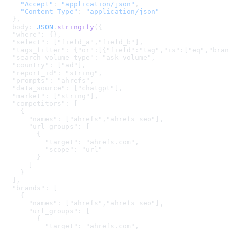
    "Accept"
: 
"application/json"
,
    "Content-Type"
: 
"application/json"
  },
  body: 
JSON
.
stringify
(
{

  "where": {},

  "select": ["field_a","field_b"],

  "tags_filter": {"or":[{"field":"tag","is":["eq","bran
  "search_volume_type": "ask_volume",

  "country": ["ad"],

  "report_id": "string",

  "prompts": "ahrefs",

  "data_source": ["chatgpt"],

  "market": ["string"],

  "competitors": [

    {

      "names": ["ahrefs","ahrefs seo"],

      "url_groups": [

        {

          "target": "ahrefs.com",

          "scope": "url"

        }

      ]

    }

  ],

  "brands": [

    {

      "names": ["ahrefs","ahrefs seo"],

      "url_groups": [

        {

          "target": "ahrefs.com",
