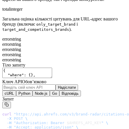
total
integer
Загальна оцінка кількості цитувань для URL-адрес вашого
бренду (включає
і
only_target_brand
).
target_and_competitors_brands
error
string
error
string
error
string
error
string
error
string
Тіло запиту
Ключ API
Обов’язково
Надіслати
cURL
Python
Node.js
Go
Відповідь
Запит
curl
 "
https://api.ahrefs.com/v3/brand-radar/citations-o
  -X
 POST
 \
  -H
 "Authorization: Bearer 
$AHREFS_API_KEY
"
 \
  -H
 "Accept: application/json"
 \