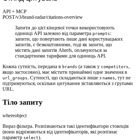
API + MCP
POST
/v3/brand-radar
/citations-overview
Запити до цієї кінцевої точки використовують
одиниці API залежно від параметра
:
prompts
запити, що повертають лише дані користувацьких
запитів, є безкоштовними, тоді як запити, що
містять дані запитів Ahrefs, оплачуються за
стандартними тарифами для одиниць API.
Кожна сутність, передана в
(а також у
,
brands
competitors
якщо застосовно), має містити принаймні одне значення в
. Сутності, що складаються лише з
, тут не
url_groups
names
підтримуються, оскільки цитування зіставляються з групами
URL.
Тіло запиту
where
object
Вираз фільтра. Розпізнаються такі ідентифікатори стовпців
(вони відрізняються від ідентифікаторів, які розпізнає
параметр
).
select