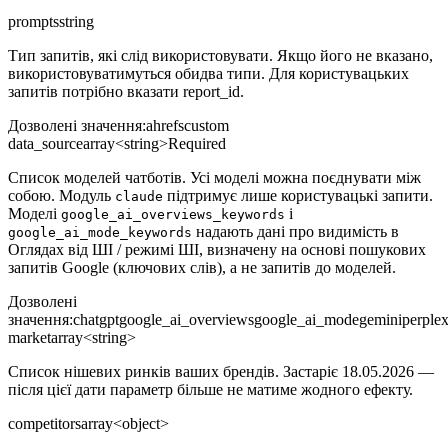
prompts
string
Тип запитів, які слід використовувати. Якщо його не вказано,
використовуватимуться обидва типи. Для користувацьких
запитів потрібно вказати report_id.
Дозволені значення
:
ahrefs
custom
data_source
array<string>
Required
Список моделей чатботів. Усі моделі можна поєднувати між
собою. Модуль
підтримує лише користувацькі запити.
claude
Моделі
і
google_ai_overviews_keywords
надають дані про видимість в
google_ai_mode_keywords
Оглядах від ШІ / режимі ШІ, визначену на основі пошукових
запитів Google (ключових слів), а не запитів до моделей.
Дозволені
значення
:
chatgpt
google_ai_overviews
google_ai_mode
gemini
perplex
market
array<string>
Список нішевих ринків ваших брендів. Застаріє 18.05.2026 —
після цієї дати параметр більше не матиме жодного ефекту.
competitors
array<object>