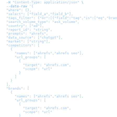
  -H
 "Content-Type: application/json"
 \
  --data-raw
 '
{

  "where": {},

  "select": ["field_a","field_b"],

  "tags_filter": {"or":[{"field":"tag","is":["eq","bran
  "search_volume_type": "ask_volume",

  "country": ["ad"],

  "report_id": "string",

  "prompts": "ahrefs",

  "data_source": ["chatgpt"],

  "market": ["string"],

  "competitors": [

    {

      "names": ["ahrefs","ahrefs seo"],

      "url_groups": [

        {

          "target": "ahrefs.com",

          "scope": "url"

        }

      ]

    }

  ],

  "brands": [

    {

      "names": ["ahrefs","ahrefs seo"],

      "url_groups": [

        {

          "target": "ahrefs.com",

          "scope": "url"

        }
