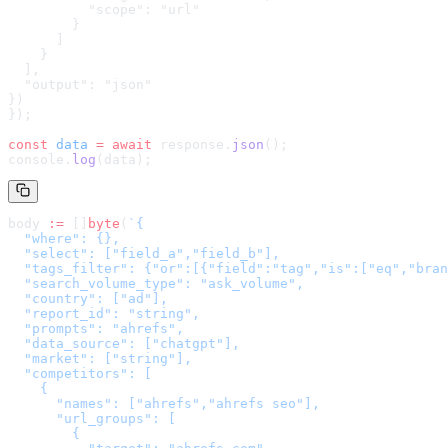
          "scope": "url"

        }

      ]

    }

  ],

  "output": "json"

}
)
});
const
 data
 =
 await
 response.
json
();
console.
log
(data);
body 
:=
 []
byte
(
`
{

  "where": {},

  "select": ["field_a","field_b"],

  "tags_filter": {"or":[{"field":"tag","is":["eq","bran
  "search_volume_type": "ask_volume",

  "country": ["ad"],

  "report_id": "string",

  "prompts": "ahrefs",

  "data_source": ["chatgpt"],

  "market": ["string"],

  "competitors": [

    {

      "names": ["ahrefs","ahrefs seo"],

      "url_groups": [

        {
