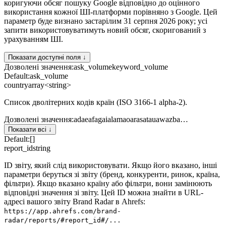
коригуючи обсяг пошуку Google відповідно до оцінного
використання кожної ШІ-платформи порівняно з Google. Цей
параметр буде визнано застарілим 31 серпня 2026 року; усі
запити використовуватимуть новий обсяг, скоригований з
урахуванням ШІ.
Показати доступні поля ↓
Дозволені значення
:
ask_volume
keyword_volume
Default:
ask_volume
country
array<string>
Список дволітерних кодів країн (ISO 3166-1 alpha-2).
Дозволені значення
:
ad
ae
af
ag
ai
al
am
ao
ar
as
at
au
aw
az
ba
…
Показати всі ↓
Default:
[]
report_id
string
ID звіту, який слід використовувати. Якщо його вказано, інші
параметри беруться зі звіту (бренд, конкуренти, ринок, країна,
фільтри). Якщо вказано країну або фільтри, вони замінюють
відповідні значення зі звіту. Цей ID можна знайти в URL-
адресі вашого звіту Brand Radar в Ahrefs:
https://app.ahrefs.com/brand-
radar/reports/#report_id#/...