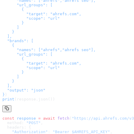
      "names": ["ahrefs","ahrefs seo"],

      "url_groups": [

        {

          "target": "ahrefs.com",

          "scope": "url"

        }

      ]

    }

  ],

  "brands": [

    {

      "names": ["ahrefs","ahrefs seo"],

      "url_groups": [

        {

          "target": "ahrefs.com",

          "scope": "url"

        }

      ]

    }

  ],

  "output": "json"

}
)
print
(response.json())
const
 response
 =
 await
 fetch
(
"
https://api.ahrefs.com/v3
  method: 
"POST"
,
  headers: {
    "Authorization"
: 
"Bearer $AHREFS_API_KEY"
,