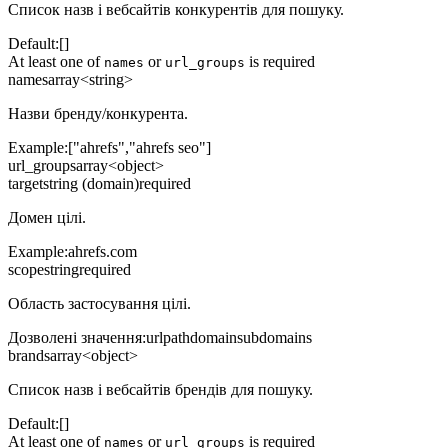
Список назв і вебсайтів конкурентів для пошуку.
Default:
[]
At least one of
or
is required
names
url_groups
names
array<string>
Назви бренду/конкурента.
Example:
["ahrefs","ahrefs seo"]
url_groups
array<object>
target
string (domain)
required
Домен цілі.
Example:
ahrefs.com
scope
string
required
Область застосування цілі.
Дозволені значення
:
url
path
domain
subdomains
brands
array<object>
Список назв і вебсайтів брендів для пошуку.
Default:
[]
At least one of
or
is required
names
url_groups