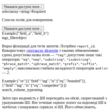
Показати доступні поля ↓
select
array<string>
Required
Список полів для повернення.
Показати доступні поля ↓
Example:
["field_a","field_b"]
tags_filter
object
Вираз фільтрації для тегів запитів. Потрібен
.
report_id
Використовує
синтаксис фільтрів
з такими обмеженнями:
єдина допустима назва поля —
; допустимі лише такі
"tag"
оператори:
,
,
,
,
"eq"
"neq"
"substring"
"isubstring"
,
,
,
,
"phrase_match"
"iphrase_match"
"prefix"
"suffix"
; максимальна глибина вкладеності операторів
і
"empty"
and
or
— 2.
Example:
{"or":[{"field":"tag","is":["eq","branded"]},
{"field":"tag","is":["eq","competitor"]}]}
search_volume_type
string
Звіти про видимість у ШІ переходять на обсяг, скоригований з
урахуванням ШІ. Він точніше оцінює попит на відповіді ШІ в
чатботах і пошукових сервісах зі ШІ. Його обчислюють,