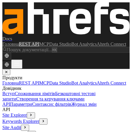
Docs
Головна
REST API
MCP
Data Studio
Bot Analytics
Ahrefs Connect
Пошук документації...
⌘K
✕
Продукти
Головна
REST API
MCP
Data Studio
Bot Analytics
Ahrefs Connect
Довідник
Вступ
Споживання лімітів
Безкоштовні тестові
запити
Створення та керування ключами
API
Параметри
Синтаксис фільтрів
Журнал змін
API
Site Explorer
Keywords Explorer
Site Audit