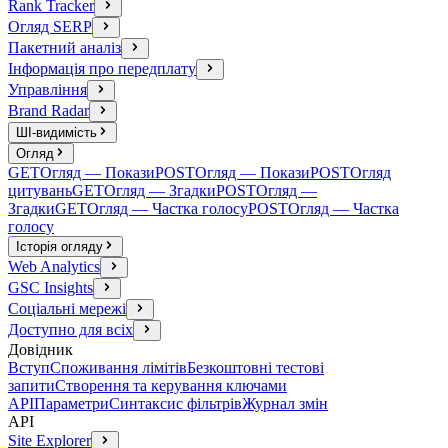
Rank Tracker
Огляд SERP
Пакетний аналіз
Інформація про передплату
Управління
Brand Radar
ШІ-видимість
Огляд
GET
Огляд — Покази
POST
Огляд — Покази
POST
Огляд
цитувань
GET
Огляд — Згадки
POST
Огляд —
Згадки
GET
Огляд — Частка голосу
POST
Огляд — Частка
голосу
Історія огляду
Web Analytics
GSC Insights
Соціальні мережі
Доступно для всіх
Довідник
Вступ
Споживання лімітів
Безкоштовні тестові
запити
Створення та керування ключами
API
Параметри
Синтаксис фільтрів
Журнал змін
API
Site Explorer