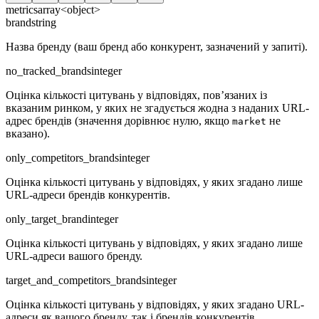
metrics
array<object>
brand
string
Назва бренду (ваш бренд або конкурент, зазначений у запиті).
no_tracked_brands
integer
Оцінка кількості цитувань у відповідях, пов’язаних із
вказаним ринком, у яких не згадується жодна з наданих URL-
адрес брендів (значення дорівнює нулю, якщо
не
market
вказано).
only_competitors_brands
integer
Оцінка кількості цитувань у відповідях, у яких згадано лише
URL-адреси брендів конкурентів.
only_target_brand
integer
Оцінка кількості цитувань у відповідях, у яких згадано лише
URL-адреси вашого бренду.
target_and_competitors_brands
integer
Оцінка кількості цитувань у відповідях, у яких згадано URL-
адреси як вашого бренду, так і брендів конкурентів.