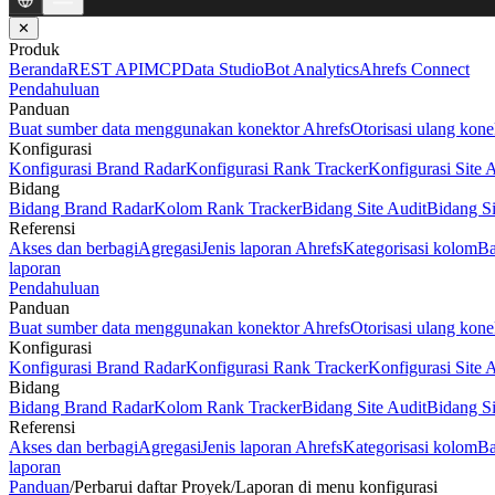
✕
Produk
Beranda
REST API
MCP
Data Studio
Bot Analytics
Ahrefs Connect
Pendahuluan
Panduan
Buat sumber data menggunakan konektor Ahrefs
Otorisasi ulang kone
Konfigurasi
Konfigurasi Brand Radar
Konfigurasi Rank Tracker
Konfigurasi Site 
Bidang
Bidang Brand Radar
Kolom Rank Tracker
Bidang Site Audit
Bidang Si
Referensi
Akses dan berbagi
Agregasi
Jenis laporan Ahrefs
Kategorisasi kolom
Ba
laporan
Pendahuluan
Panduan
Buat sumber data menggunakan konektor Ahrefs
Otorisasi ulang kone
Konfigurasi
Konfigurasi Brand Radar
Konfigurasi Rank Tracker
Konfigurasi Site 
Bidang
Bidang Brand Radar
Kolom Rank Tracker
Bidang Site Audit
Bidang Si
Referensi
Akses dan berbagi
Agregasi
Jenis laporan Ahrefs
Kategorisasi kolom
Ba
laporan
Panduan
/
Perbarui daftar Proyek/Laporan di menu konfigurasi