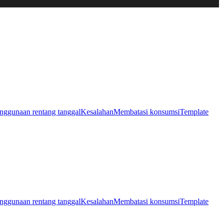
nggunaan rentang tanggal
Kesalahan
Membatasi konsumsi
Template
nggunaan rentang tanggal
Kesalahan
Membatasi konsumsi
Template