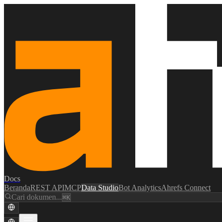
Docs
Beranda
REST API
MCP
Data Studio
Bot Analytics
Ahrefs Connect
Cari dokumen...
⌘K