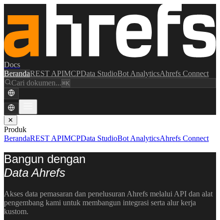
Docs
Beranda
REST API
MCP
Data Studio
Bot Analytics
Ahrefs Connect
Cari dokumen...
⌘K
✕
Produk
Beranda
REST API
MCP
Data Studio
Bot Analytics
Ahrefs Connect
Bangun dengan
Data Ahrefs
Akses data pemasaran dan penelusuran Ahrefs melalui API dan alat
pengembang kami untuk membangun integrasi serta alur kerja
kustom.