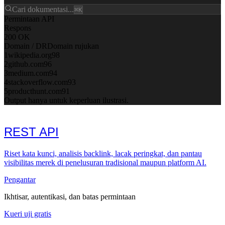
Cari dokumentasi...
⌘K
Permintaan API
Respons
200 OK
Domain / DR
Domain rujukan
1
wikipedia.org
98
2
github.com
96
3
medium.com
94
4
stackoverflow.com
93
5
producthunt.com
91
Output hanya untuk keperluan ilustrasi.
REST API
Riset kata kunci, analisis backlink, lacak peringkat, dan pantau
visibilitas merek di penelusuran tradisional maupun platform AI.
Pengantar
Ikhtisar, autentikasi, dan batas permintaan
Kueri uji gratis