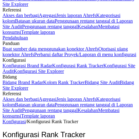
Site Explorer
Referensi
Akses dan berbagi
Agregasi
Jenis laporan Ahrefs
Kategorisasi
kolom
Batasan ukuran data
Penggunaan rentang tanggal di Laporan
Site Audit
Penggunaan rentang tanggal
Kesalahan
Membatasi
konsumsi
Template laporan
Pendahuluan
Panduan
Buat sumber data menggunakan konektor Ahrefs
Otorisasi ulang
konektor Ahrefs
Perbarui daftar Proyek/Laporan di menu konfigurasi
Konfigurasi
Konfigurasi Brand Radar
Konfigurasi Rank Tracker
Konfigurasi Site
Audit
Konfigurasi Site Explorer
Bidang
Bidang Brand Radar
Kolom Rank Tracker
Bidang Site Audit
Bidang
Site Explorer
Referensi
Akses dan berbagi
Agregasi
Jenis laporan Ahrefs
Kategorisasi
kolom
Batasan ukuran data
Penggunaan rentang tanggal di Laporan
Site Audit
Penggunaan rentang tanggal
Kesalahan
Membatasi
konsumsi
Template laporan
Konfigurasi
/
Konfigurasi Rank Tracker
Konfigurasi Rank Tracker