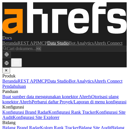
Docs
Beranda
REST API
MCP
Data Studio
Bot Analytics
Ahrefs Connect
Cari dokumen...
⌘K
✕
Produk
Beranda
REST API
MCP
Data Studio
Bot Analytics
Ahrefs Connect
Pendahuluan
Panduan
Buat sumber data menggunakan konektor Ahrefs
Otorisasi ulang
konektor Ahrefs
Perbarui daftar Proyek/Laporan di menu konfigurasi
Konfigurasi
Konfigurasi Brand Radar
Konfigurasi Rank Tracker
Konfigurasi Site
Audit
Konfigurasi Site Explorer
Bidang
Bidang Brand Radar
Kolom Rank Tracker
Bidang Site Audit
Bidang