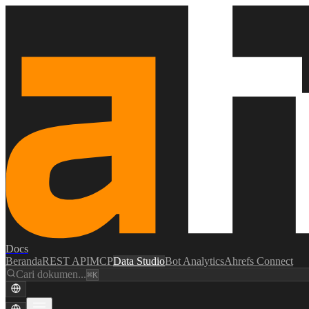
Docs
Beranda
REST API
MCP
Data Studio
Bot Analytics
Ahrefs Connect
Cari dokumen...
⌘K