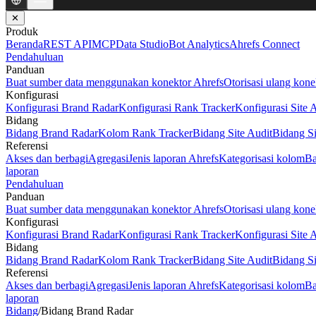
✕
Produk
Beranda
REST API
MCP
Data Studio
Bot Analytics
Ahrefs Connect
Pendahuluan
Panduan
Buat sumber data menggunakan konektor Ahrefs
Otorisasi ulang kone
Konfigurasi
Konfigurasi Brand Radar
Konfigurasi Rank Tracker
Konfigurasi Site 
Bidang
Bidang Brand Radar
Kolom Rank Tracker
Bidang Site Audit
Bidang Si
Referensi
Akses dan berbagi
Agregasi
Jenis laporan Ahrefs
Kategorisasi kolom
Ba
laporan
Pendahuluan
Panduan
Buat sumber data menggunakan konektor Ahrefs
Otorisasi ulang kone
Konfigurasi
Konfigurasi Brand Radar
Konfigurasi Rank Tracker
Konfigurasi Site 
Bidang
Bidang Brand Radar
Kolom Rank Tracker
Bidang Site Audit
Bidang Si
Referensi
Akses dan berbagi
Agregasi
Jenis laporan Ahrefs
Kategorisasi kolom
Ba
laporan
Bidang
/
Bidang Brand Radar