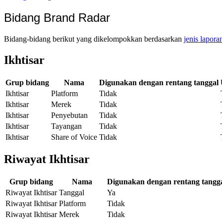
Bidang Brand Radar
Bidang-bidang berikut yang dikelompokkan berdasarkan
jenis lapora
Ikhtisar
Grup bidang
Nama
Digunakan dengan rentang tanggal
Ikhtisar
Platform
Tidak
Ikhtisar
Merek
Tidak
Ikhtisar
Penyebutan
Tidak
Ikhtisar
Tayangan
Tidak
Ikhtisar
Share of Voice
Tidak
Riwayat Ikhtisar
Grup bidang
Nama
Digunakan dengan rentang tangg
Riwayat Ikhtisar
Tanggal
Ya
Riwayat Ikhtisar
Platform
Tidak
Riwayat Ikhtisar
Merek
Tidak