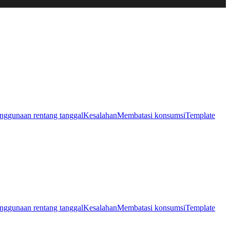
nggunaan rentang tanggal
Kesalahan
Membatasi konsumsi
Template
nggunaan rentang tanggal
Kesalahan
Membatasi konsumsi
Template