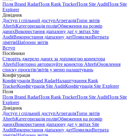
Поля Brand Radar
Поля Rank Tracker
Поля Site Audit
Поля Site
Explorer
Довідник
Доступ і спільний доступ
Агрегація
Типи звітів
Ahrefs
Категоризація полів
Обмеження на розмір
даних
Використання діапазону дат у звітах Site
Audit
Використання діапазону дат
Помилки
Витрата
лімітів
Шаблони звітів
Вступ
Посібники
Створіть джерело даних за допомогою конектора
Ahrefs
Повторно авторизуйте конектор Ahrefs
Оновлення
списку проєктів/звітів у меню налаштувань
Конфігурація
Конфігурація Brand Radar
Налаштування Rank
Tracker
Конфігурація Site Audit
Конфігурація Site Explorer
Поля
Поля Brand Radar
Поля Rank Tracker
Поля Site Audit
Поля Site
Explorer
Довідник
Доступ і спільний доступ
Агрегація
Типи звітів
Ahrefs
Категоризація полів
Обмеження на розмір
даних
Використання діапазону дат у звітах Site
Audit
Використання діапазону дат
Помилки
Витрата
лімітів
Шаблони звітів