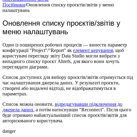
Посібники
/
Оновлення списку проєктів/звітів у меню
налаштувань
Оновлення списку проєктів/звітів у
меню налаштувань
Один із поширених робочих процесів — винести параметр
конфігурації "Project"/"Report" як
елемент керування
, щоб
користувачі перегляду звіту Data Studio могли вибрати з
випадного списку проєкт Ahrefs, для якого вони хочуть
переглядати діаграми.
Список доступних для вибору проєктів/звітів отримується під
час налаштування джерела даних. У результаті проєкти,
створені або видалені відтоді, не відображатимуться в
параметрах.
Список можна оновити,
відредагувавши підключення до
джерела даних
, а потім натиснувши "Reconnect". Після цього
буде отримано найактуальніший список проєктів/звітів для
авторизованого користувача.
danger