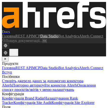
Docs
Головна
REST API
MCP
Data Studio
Bot Analytics
Ahrefs Connect
Пошук документації...
⌘K
✕
Продукти
Головна
REST API
MCP
Data Studio
Bot Analytics
Ahrefs Connect
Вступ
Посібники
Створіть джерело даних за допомогою конектора
Ahrefs
Повторно авторизуйте конектор Ahrefs
Оновлення
списку проєктів/звітів у меню налаштувань
Конфігурація
Конфігурація Brand Radar
Налаштування Rank
Tracker
Конфігурація Site Audit
Конфігурація Site Explorer
Поля