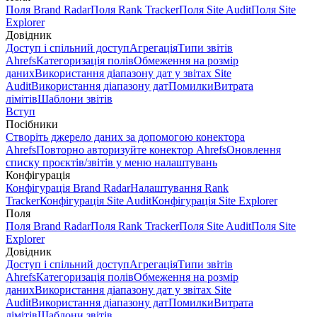
Поля Brand Radar
Поля Rank Tracker
Поля Site Audit
Поля Site
Explorer
Довідник
Доступ і спільний доступ
Агрегація
Типи звітів
Ahrefs
Категоризація полів
Обмеження на розмір
даних
Використання діапазону дат у звітах Site
Audit
Використання діапазону дат
Помилки
Витрата
лімітів
Шаблони звітів
Вступ
Посібники
Створіть джерело даних за допомогою конектора
Ahrefs
Повторно авторизуйте конектор Ahrefs
Оновлення
списку проєктів/звітів у меню налаштувань
Конфігурація
Конфігурація Brand Radar
Налаштування Rank
Tracker
Конфігурація Site Audit
Конфігурація Site Explorer
Поля
Поля Brand Radar
Поля Rank Tracker
Поля Site Audit
Поля Site
Explorer
Довідник
Доступ і спільний доступ
Агрегація
Типи звітів
Ahrefs
Категоризація полів
Обмеження на розмір
даних
Використання діапазону дат у звітах Site
Audit
Використання діапазону дат
Помилки
Витрата
лімітів
Шаблони звітів