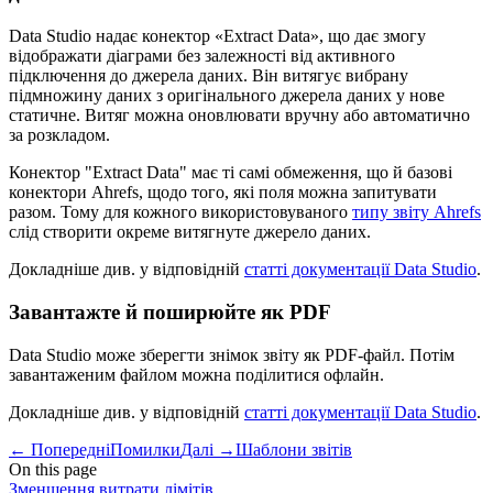
Data Studio надає конектор «Extract Data», що дає змогу
відображати діаграми без залежності від активного
підключення до джерела даних. Він витягує вибрану
підмножину даних з оригінального джерела даних у нове
статичне. Витяг можна оновлювати вручну або автоматично
за розкладом.
Конектор "Extract Data" має ті самі обмеження, що й базові
конектори Ahrefs, щодо того, які поля можна запитувати
разом. Тому для кожного використовуваного
типу звіту Ahrefs
слід створити окреме витягнуте джерело даних.
Докладніше див. у відповідній
статті документації Data Studio
.
Завантажте й поширюйте як PDF
Data Studio може зберегти знімок звіту як PDF-файл. Потім
завантаженим файлом можна поділитися офлайн.
Докладніше див. у відповідній
статті документації Data Studio
.
←
Попередні
Помилки
Далі
→
Шаблони звітів
On this page
Зменшення витрати лімітів