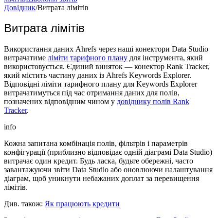
Довідник
/
Витрата лімітів
Витрата лімітів
Використання даних Ahrefs через наші конектори Data Studio
витрачатиме
ліміти тарифного плану
для інструмента, який
використовується. Єдиний виняток — конектор Rank Tracker,
який містить частину даних із Ahrefs Keywords Explorer.
Відповідні ліміти тарифного плану для Keywords Explorer
витрачатимуться під час отримання даних для полів,
позначених відповідним чином у
довіднику полів Rank
Tracker
.
info
Кожна запитана комбінація полів, фільтрів і параметрів
конфігурації (приблизно відповідає одній діаграмі Data Studio)
витрачає один кредит. Будь ласка, будьте обережні, часто
завантажуючи звіти Data Studio або оновлюючи налаштування
діаграм, щоб уникнути небажаних доплат за перевищення
лімітів.
Див. також:
Як працюють кредити