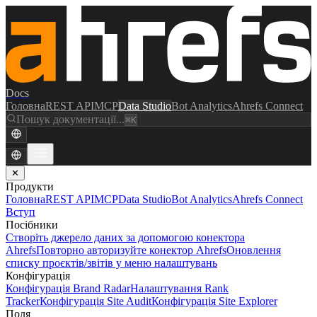
Docs
Головна
REST API
MCP
Data Studio
Bot Analytics
Ahrefs Connect
Пошук документації...
⌘K
✕
Продукти
Головна
REST API
MCP
Data Studio
Bot Analytics
Ahrefs Connect
Вступ
Посібники
Створіть джерело даних за допомогою конектора
Ahrefs
Повторно авторизуйте конектор Ahrefs
Оновлення
списку проєктів/звітів у меню налаштувань
Конфігурація
Конфігурація Brand Radar
Налаштування Rank
Tracker
Конфігурація Site Audit
Конфігурація Site Explorer
Поля