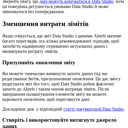
Зверніть увагу, що
дані можуть кешуватися в Data Studio
, хоча
ця поведінка регулюється умовами Data Studio й може
змінюватися без попередження.
Зменшення витрати лімітів
Якщо очікується, що звіт Data Studio з даними Ahrefs матиме
багато переглядів, ось кілька рекомендованих підходів, щоб
запобігти надмірному отриманню актуальних даних і
мінімізувати витрату лімітів.
Призупиніть оновлення звіту
Ви можете тимчасово вимкнути запити даних під час
редагування Звітів, призупинивши оновлення. Це дає змогу
редагувати звіт без того, щоб Data Studio робив фактичні
запити до Ahrefs і таким чином витрачав ліміти. Після
завершення налаштування елементів звіту ви можете
відновити оновлення, щоб переглянути дані.
Докладніше див. у відповідній
статті документації Data Studio
.
Створіть і використовуйте витягнуте джерело
даних