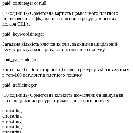
paid_cost
integer or null
(10 одиниць) Орієнтовна вартість щомісячного платного
пошукового трафіку вашого цільового ресурсу в центах
долара США.
paid_keywords
integer
Загальна кількість ключових слів, за якими ваш цільовий
ресурс ранжується в результатах платного пошуку.
paid_pages
integer
Загальна кількість сторінок цільового ресурсу, які ранжуються
в топ-100 результатів платного пошуку.
paid_traffic
integer
(10 одиниць) Орієнтовна кількість щомісячних відвідувачів,
які ваш цільовий ресурс отримує з платного пошуку.
error
string
error
string
error
string
error
string
error
string