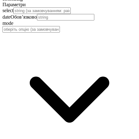
Параметри
select
date
Обов’язково
mode