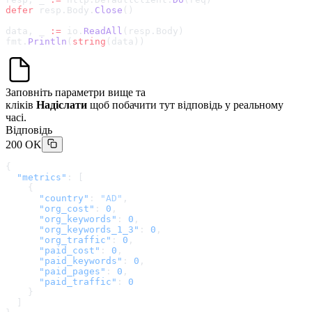
defer
 resp.Body.
Close
()
data, _ 
:=
 io.
ReadAll
(resp.Body)
fmt.
Println
(
string
(data))
Заповніть параметри вище та
кліків
Надіслати
щоб побачити тут відповідь у реальному
часі.
Відповідь
200 OK
{
  "metrics"
: [
    {
      "country"
: 
"AD"
,
      "org_cost"
: 
0
,
      "org_keywords"
: 
0
,
      "org_keywords_1_3"
: 
0
,
      "org_traffic"
: 
0
,
      "paid_cost"
: 
0
,
      "paid_keywords"
: 
0
,
      "paid_pages"
: 
0
,
      "paid_traffic"
: 
0
    }
  ]