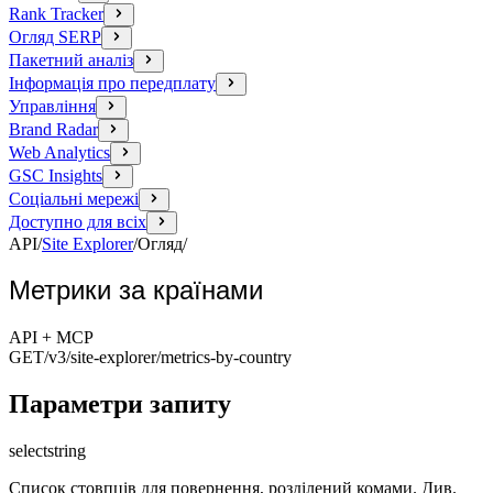
Rank Tracker
Огляд SERP
Пакетний аналіз
Інформація про передплату
Управління
Brand Radar
Web Analytics
GSC Insights
Соціальні мережі
Доступно для всіх
API
/
Site Explorer
/
Огляд
/
Метрики за країнами
API + MCP
GET
/v3/site-explorer
/metrics-by-country
Параметри запиту
select
string
Список стовпців для повернення, розділений комами. Див.