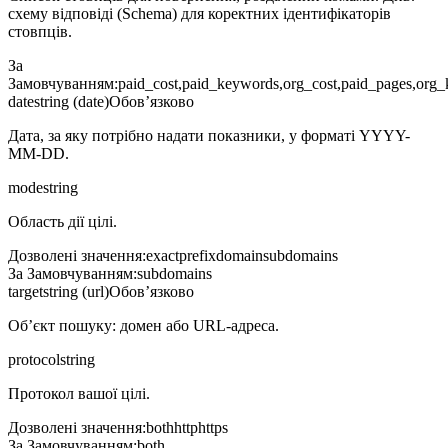
схему відповіді (Schema) для коректних ідентифікаторів
стовпців.
За
Замовчуванням
:
paid_cost,paid_keywords,org_cost,paid_pages,org_
date
string (date)
Обов’язково
Дата, за яку потрібно надати показники, у форматі YYYY-
MM-DD.
mode
string
Область дії цілі.
Дозволені значення
:
exact
prefix
domain
subdomains
За Замовчуванням
:
subdomains
target
string (url)
Обов’язково
Об’єкт пошуку: домен або URL-адреса.
protocol
string
Протокол вашої цілі.
Дозволені значення
:
both
http
https
За Замовчуванням
:
both