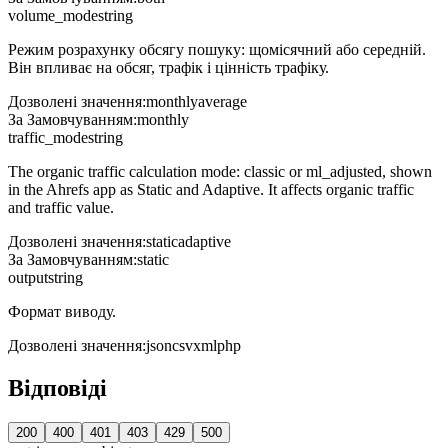
volume_mode
string
Режим розрахунку обсягу пошуку: щомісячний або середній.
Він впливає на обсяг, трафік і цінність трафіку.
Дозволені значення
:
monthly
average
За Замовчуванням
:
monthly
traffic_mode
string
The organic traffic calculation mode: classic or ml_adjusted, shown
in the Ahrefs app as Static and Adaptive. It affects organic traffic
and traffic value.
Дозволені значення
:
static
adaptive
За Замовчуванням
:
static
output
string
Формат виводу.
Дозволені значення
:
json
csv
xml
php
Відповіді
200
400
401
403
429
500