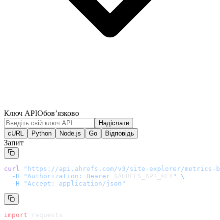
Ключ API
Обов’язково
Надіслати
cURL
Python
Node.js
Go
Відповідь
Запит
curl
 "
https://api.ahrefs.com/v3/site-explorer/metrics-b
  -H
 "Authorization: Bearer 
$AHREFS_API_KEY
"
 \
  -H
 "Accept: application/json"
import
 requests