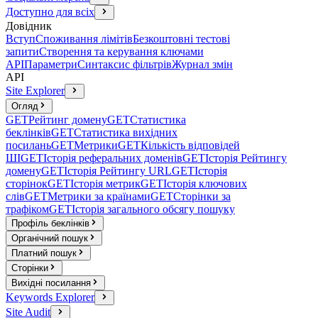
Доступно для всіх
Довідник
Вступ
Споживання лімітів
Безкоштовні тестові
запити
Створення та керування ключами
API
Параметри
Синтаксис фільтрів
Журнал змін
API
Site Explorer
Огляд
GET
Рейтинг домену
GET
Статистика
беклінків
GET
Статистика вихідних
посилань
GET
Метрики
GET
Кількість відповідей
ШІ
GET
Історія реферальних доменів
GET
Історія Рейтингу
домену
GET
Історія Рейтингу URL
GET
Історія
сторінок
GET
Історія метрик
GET
Історія ключових
слів
GET
Метрики за країнами
GET
Сторінки за
трафіком
GET
Історія загального обсягу пошуку
Профіль беклінків
Органічний пошук
Платний пошук
Сторінки
Вихідні посилання
Keywords Explorer
Site Audit