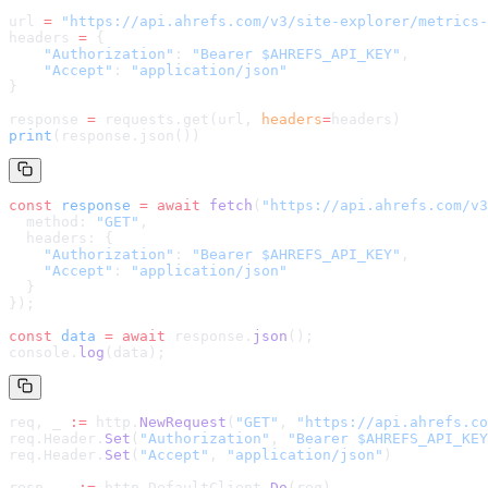
url 
=
 "
https://api.ahrefs.com/v3/site-explorer/metrics-
headers 
=
 {
    "Authorization"
: 
"Bearer $AHREFS_API_KEY"
,
    "Accept"
: 
"application/json"
}
response 
=
 requests.get(url, 
headers
=
headers
)
print
(response.json())
const
 response
 =
 await
 fetch
(
"
https://api.ahrefs.com/v3
  method: 
"GET"
,
  headers: {
    "Authorization"
: 
"Bearer $AHREFS_API_KEY"
,
    "Accept"
: 
"application/json"
  }
});
const
 data
 =
 await
 response.
json
();
console.
log
(data);
req, _ 
:=
 http.
NewRequest
(
"GET"
, 
"
https://api.ahrefs.co
req.Header.
Set
(
"Authorization"
, 
"Bearer $AHREFS_API_KEY
req.Header.
Set
(
"Accept"
, 
"application/json"
)
resp, _ 
:=
 http.DefaultClient.
Do
(req)