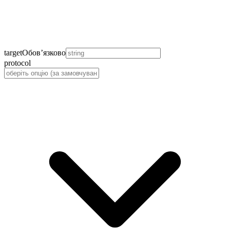
target
Обов’язково
protocol