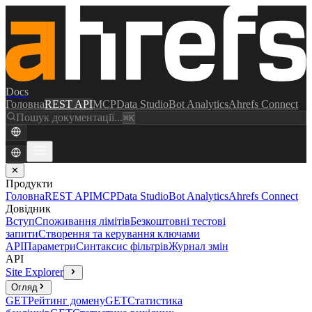
Docs
Головна
REST API
MCP
Data Studio
Bot Analytics
Ahrefs Connect
Пошук документації...
⌘K
✕
Продукти
Головна
REST API
MCP
Data Studio
Bot Analytics
Ahrefs Connect
Довідник
Вступ
Споживання лімітів
Безкоштовні тестові
запити
Створення та керування ключами
API
Параметри
Синтаксис фільтрів
Журнал змін
API
Site Explorer
Огляд
GET
Рейтинг домену
GET
Статистика