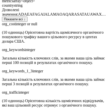
metrics
array<object>
country
string
Дозволені
значення
:
AD
AE
AF
AG
AI
AL
AM
AO
AQ
AR
AS
AT
AU
AW
AX
…
Показати всі ↓
org_cost
integer or null
(10 одиниць) Орієнтовна вартість щомісячного органічного
пошукового трафіку вашого цільового ресурсу в центах
долара США.
org_keywords
integer
Загальна кількість ключових слів, за якими ваша ціль займає
перші 100 позицій в результатах органічного пошуку.
org_keywords_1_3
integer
Загальна кількість ключових слів, за якими ваша ціль займає
перші 3 позицій в результатах органічного пошуку.
org_traffic
integer
(10 одиниць) Орієнтовна кількість щомісячних відвідувачів,
які ваш цільовий ресурс отримує з органічного пошуку.