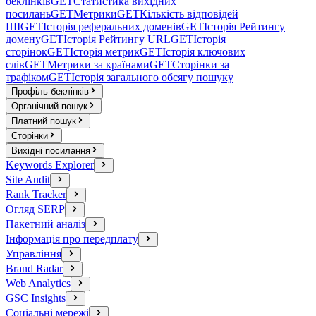
беклінків
GET
Статистика вихідних
посилань
GET
Метрики
GET
Кількість відповідей
ШІ
GET
Історія реферальних доменів
GET
Історія Рейтингу
домену
GET
Історія Рейтингу URL
GET
Історія
сторінок
GET
Історія метрик
GET
Історія ключових
слів
GET
Метрики за країнами
GET
Сторінки за
трафіком
GET
Історія загального обсягу пошуку
Профіль беклінків
Органічний пошук
Платний пошук
Сторінки
Вихідні посилання
Keywords Explorer
Site Audit
Rank Tracker
Огляд SERP
Пакетний аналіз
Інформація про передплату
Управління
Brand Radar
Web Analytics
GSC Insights
Соціальні мережі