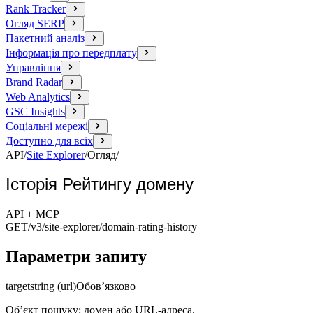
Rank Tracker
Огляд SERP
Пакетний аналіз
Інформація про передплату
Управління
Brand Radar
Web Analytics
GSC Insights
Соціальні мережі
Доступно для всіх
API
/
Site Explorer
/
Огляд
/
Історія Рейтингу домену
API + MCP
GET
/v3/site-explorer
/domain-rating-history
Параметри запиту
target
string (url)
Обов’язково
Об’єкт пошуку: домен або URL-адреса.