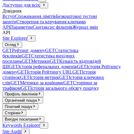
Доступно для всіх
Довідник
Вступ
Споживання лімітів
Безкоштовні тестові
запити
Створення та керування ключами
API
Параметри
Синтаксис фільтрів
Журнал змін
API
Site Explorer
Огляд
GET
Рейтинг домену
GET
Статистика
беклінків
GET
Статистика вихідних
посилань
GET
Метрики
GET
Кількість відповідей
ШІ
GET
Історія реферальних доменів
GET
Історія Рейтингу
домену
GET
Історія Рейтингу URL
GET
Історія
сторінок
GET
Історія метрик
GET
Історія ключових
слів
GET
Метрики за країнами
GET
Сторінки за
трафіком
GET
Історія загального обсягу пошуку
Профіль беклінків
Органічний пошук
Платний пошук
Сторінки
Вихідні посилання
Keywords Explorer
Site Audit