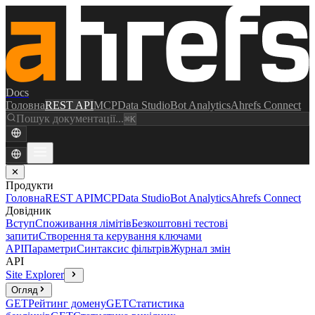
Docs
Головна
REST API
MCP
Data Studio
Bot Analytics
Ahrefs Connect
Пошук документації...
⌘K
✕
Продукти
Головна
REST API
MCP
Data Studio
Bot Analytics
Ahrefs Connect
Довідник
Вступ
Споживання лімітів
Безкоштовні тестові
запити
Створення та керування ключами
API
Параметри
Синтаксис фільтрів
Журнал змін
API
Site Explorer
Огляд
GET
Рейтинг домену
GET
Статистика