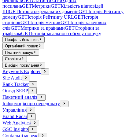
беклінків
GET
Статистика вихідних
посилань
GET
Метрики
GET
Кількість відповідей
ШІ
GET
Історія реферальних доменів
GET
Історія Рейтингу
домену
GET
Історія Рейтингу URL
GET
Історія
сторінок
GET
Історія метрик
GET
Історія ключових
слів
GET
Метрики за країнами
GET
Сторінки за
трафіком
GET
Історія загального обсягу пошуку
Профіль беклінків
Органічний пошук
Платний пошук
Сторінки
Вихідні посилання
Keywords Explorer
Site Audit
Rank Tracker
Огляд SERP
Пакетний аналіз
Інформація про передплату
Управління
Brand Radar
Web Analytics
GSC Insights
Соціальні мережі