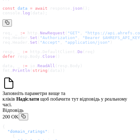
const
 data
 =
 await
 response.
json
();
console.
log
(data);
req, _ 
:=
 http.
NewRequest
(
"GET"
, 
"
https://api.ahrefs.co
req.Header.
Set
(
"Authorization"
, 
"Bearer $AHREFS_API_KEY
req.Header.
Set
(
"Accept"
, 
"application/json"
)
resp, _ 
:=
 http.DefaultClient.
Do
(req)
defer
 resp.Body.
Close
()
data, _ 
:=
 io.
ReadAll
(resp.Body)
fmt.
Println
(
string
(data))
Заповніть параметри вище та
кліків
Надіслати
щоб побачити тут відповідь у реальному
часі.
Відповідь
200 OK
{
  "domain_ratings"
: [
    {