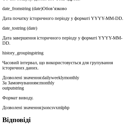
date_from
string (date)
Обов’язково
Дата початку історичного періоду у форматі YYYY-MM-DD.
date_to
string (date)
Дата завершення історичного періоду у форматі YYYY-MM-
DD.
history_grouping
string
Часовий інтервал, що використовується для групування
історичних даних.
Дозволені значення
:
daily
weekly
monthly
За Замовчуванням
:
monthly
output
string
Формат виводу.
Дозволені значення
:
json
csv
xml
php
Відповіді