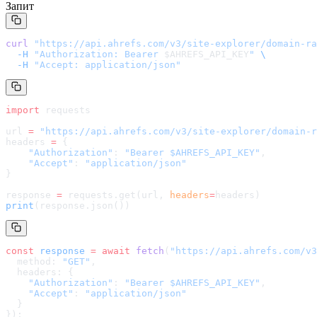
Запит
curl
 "
https://api.ahrefs.com/v3/site-explorer/domain-ra
  -H
 "Authorization: Bearer 
$AHREFS_API_KEY
"
 \
  -H
 "Accept: application/json"
import
 requests
url 
=
 "
https://api.ahrefs.com/v3/site-explorer/domain-r
headers 
=
 {
    "Authorization"
: 
"Bearer $AHREFS_API_KEY"
,
    "Accept"
: 
"application/json"
}
response 
=
 requests.get(url, 
headers
=
headers
)
print
(response.json())
const
 response
 =
 await
 fetch
(
"
https://api.ahrefs.com/v3
  method: 
"GET"
,
  headers: {
    "Authorization"
: 
"Bearer $AHREFS_API_KEY"
,
    "Accept"
: 
"application/json"
  }
});