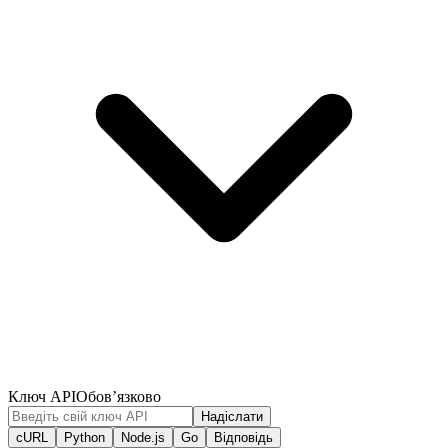
Ключ API
Обов’язково
Надіслати
cURL
Python
Node.js
Go
Відповідь