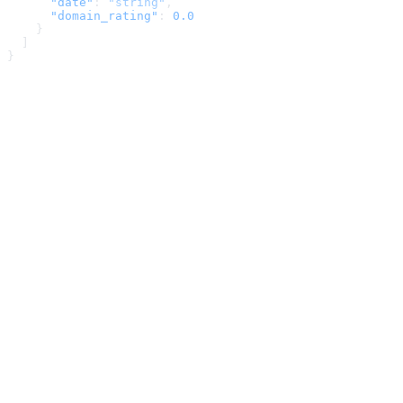
      "date"
: 
"string"
,
      "domain_rating"
: 
0.0
    }
  ]
}