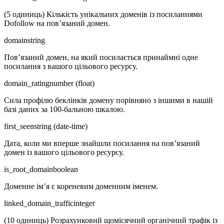
(5 одиниць) Кількість унікальних доменів із посиланнями
Dofollow на пов’язаний домен.
domain
string
Пов’язаний домен, на який посилається принаймні одне
посилання з вашого цільового ресурсу.
domain_rating
number (float)
Сила профілю беклінків домену порівняно з іншими в нашій
базі даних за 100-бальною шкалою.
first_seen
string (date-time)
Дата, коли ми вперше знайшли посилання на пов’язаний
домен із вашого цільового ресурсу.
is_root_domain
boolean
Доменне ім’я є кореневим доменним іменем.
linked_domain_traffic
integer
(10 одиниць) Розрахунковий щомісячний органічний трафік із