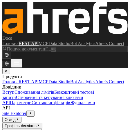
Docs
Головна
REST API
MCP
Data Studio
Bot Analytics
Ahrefs Connect
Пошук документації...
⌘K
✕
Продукти
Головна
REST API
MCP
Data Studio
Bot Analytics
Ahrefs Connect
Довідник
Вступ
Споживання лімітів
Безкоштовні тестові
запити
Створення та керування ключами
API
Параметри
Синтаксис фільтрів
Журнал змін
API
Site Explorer
Огляд
Профіль беклінків