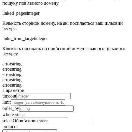
пошуку пов'язаного домену
linked_pages
integer
Кількість сторінок домену, на які посилається ваш цільовий
ресурс.
links_from_target
integer
Кількість посилань на пов’язаний домен із вашого цільового
ресурсу.
error
string
error
string
error
string
error
string
error
string
Параметри
timeout
limit
order_by
where
select
Обов’язково
protocol