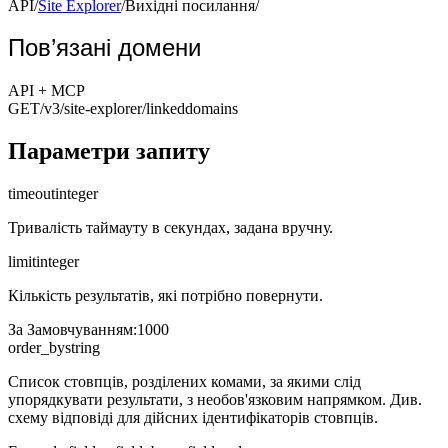
API
/
Site Explorer
/
Вихідні посилання
/
Пов’язані домени
API + MCP
GET
/v3/site-explorer
/linkeddomains
Параметри запиту
timeout
integer
Тривалість таймауту в секундах, задана вручну.
limit
integer
Кількість результатів, які потрібно повернути.
За Замовчуванням
:
1000
order_by
string
Список стовпців, розділених комами, за якими слід
упорядкувати результати, з необов'язковим напрямком. Див.
схему відповіді для дійсних ідентифікаторів стовпців.