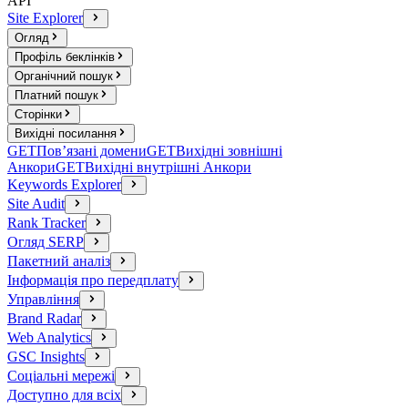
API
Site Explorer
Огляд
Профіль беклінків
Органічний пошук
Платний пошук
Сторінки
Вихідні посилання
GET
Пов’язані домени
GET
Вихідні зовнішні
Анкори
GET
Вихідні внутрішні Анкори
Keywords Explorer
Site Audit
Rank Tracker
Огляд SERP
Пакетний аналіз
Інформація про передплату
Управління
Brand Radar
Web Analytics
GSC Insights
Соціальні мережі
Доступно для всіх