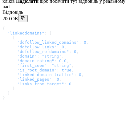
кліків
Надіслати
щоб побачити тут відповідь у реальному
часі.
Відповідь
200 OK
{
  "linkeddomains"
: [
    {
      "dofollow_linked_domains"
: 
0
,
      "dofollow_links"
: 
0
,
      "dofollow_refdomains"
: 
0
,
      "domain"
: 
"string"
,
      "domain_rating"
: 
0.0
,
      "first_seen"
: 
"string"
,
      "is_root_domain"
: 
true
,
      "linked_domain_traffic"
: 
0
,
      "linked_pages"
: 
0
,
      "links_from_target"
: 
0
    }
  ]
}