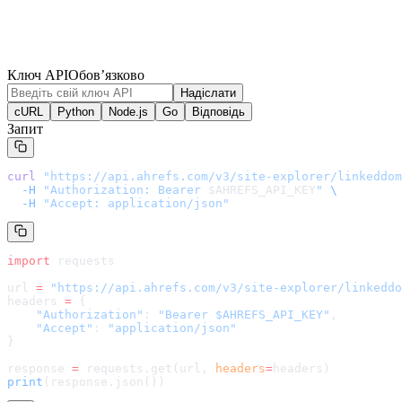
Ключ API
Обов’язково
Надіслати
cURL
Python
Node.js
Go
Відповідь
Запит
curl
 "
https://api.ahrefs.com/v3/site-explorer/linkeddom
  -H
 "Authorization: Bearer 
$AHREFS_API_KEY
"
 \
  -H
 "Accept: application/json"
import
 requests
url 
=
 "
https://api.ahrefs.com/v3/site-explorer/linkeddo
headers 
=
 {
    "Authorization"
: 
"Bearer $AHREFS_API_KEY"
,
    "Accept"
: 
"application/json"
}
response 
=
 requests.get(url, 
headers
=
headers
)
print
(response.json())