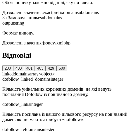
Обсяг пошуку залежно від цілі, яку ви ввели.
Дозволені значення
:
exact
prefix
domain
subdomains
За Замовчуванням
:
subdomains
output
string
Формат виводу.
Дозволені значення
:
json
csv
xml
php
Відповіді
200
400
401
403
429
500
linkeddomains
array<object>
dofollow_linked_domains
integer
Кількість унікальних кореневих доменів, на які ведуть
посилання Dofollow із пов’язаного домену.
dofollow_links
integer
Кількість посилань із вашого цільового ресурсу на пов’язаний
домен, які не мають атрибута «nofollow».
dofollow_refdomains
integer