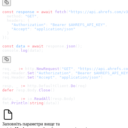
const
 response
 =
 await
 fetch
(
"
https://api.ahrefs.com/v3
  method: 
"GET"
,
  headers: {
    "Authorization"
: 
"Bearer $AHREFS_API_KEY"
,
    "Accept"
: 
"application/json"
  }
});
const
 data
 =
 await
 response.
json
();
console.
log
(data);
req, _ 
:=
 http.
NewRequest
(
"GET"
, 
"
https://api.ahrefs.co
req.Header.
Set
(
"Authorization"
, 
"Bearer $AHREFS_API_KEY
req.Header.
Set
(
"Accept"
, 
"application/json"
)
resp, _ 
:=
 http.DefaultClient.
Do
(req)
defer
 resp.Body.
Close
()
data, _ 
:=
 io.
ReadAll
(resp.Body)
fmt.
Println
(
string
(data))
Заповніть параметри вище та