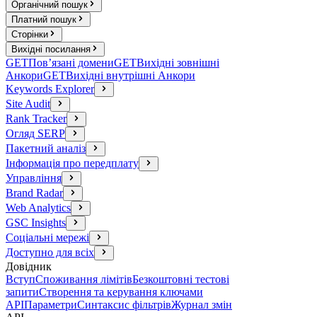
Органічний пошук
Платний пошук
Сторінки
Вихідні посилання
GET
Пов’язані домени
GET
Вихідні зовнішні
Анкори
GET
Вихідні внутрішні Анкори
Keywords Explorer
Site Audit
Rank Tracker
Огляд SERP
Пакетний аналіз
Інформація про передплату
Управління
Brand Radar
Web Analytics
GSC Insights
Соціальні мережі
Доступно для всіх
Довідник
Вступ
Споживання лімітів
Безкоштовні тестові
запити
Створення та керування ключами
API
Параметри
Синтаксис фільтрів
Журнал змін