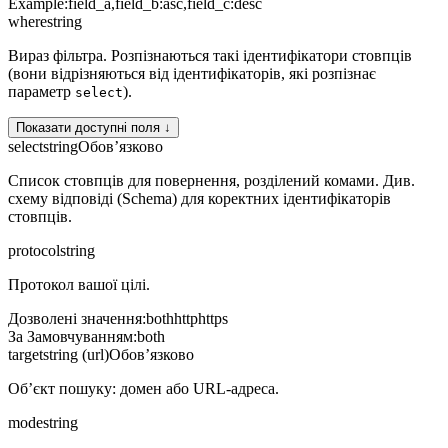
Example:
field_a,field_b:asc,field_c:desc
where
string
Вираз фільтра. Розпізнаються такі ідентифікатори стовпців
(вони відрізняються від ідентифікаторів, які розпізнає
параметр
).
select
Показати доступні поля ↓
select
string
Обов’язково
Список стовпців для повернення, розділений комами. Див.
схему відповіді (Schema) для коректних ідентифікаторів
стовпців.
protocol
string
Протокол вашої цілі.
Дозволені значення
:
both
http
https
За Замовчуванням
:
both
target
string (url)
Обов’язково
Об’єкт пошуку: домен або URL-адреса.
mode
string