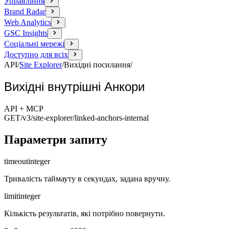
Управління
Brand Radar
Web Analytics
GSC Insights
Соціальні мережі
Доступно для всіх
API
/
Site Explorer
/
Вихідні посилання
/
Вихідні внутрішні Анкори
API + MCP
GET
/v3/site-explorer
/linked-anchors-internal
Параметри запиту
timeout
integer
Тривалість таймауту в секундах, задана вручну.
limit
integer
Кількість результатів, які потрібно повернути.