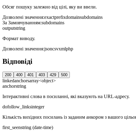
Обсяг пошуку залежно від цілі, яку ви ввели.
Дозволені значення
:
exact
prefix
domain
subdomains
За Замовчуванням
:
subdomains
output
string
Формат виводу.
Дозволені значення
:
json
csv
xml
php
Відповіді
200
400
401
403
429
500
linkedanchors
array<object>
anchor
string
Інтерактивні слова в посиланні, які вказують на URL-адресу.
dofollow_links
integer
Кількість вихідних посилань із заданим анкором з вашого цільов
first_seen
string (date-time)