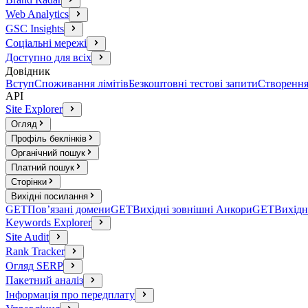
Web Analytics
GSC Insights
Соціальні мережі
Доступно для всіх
Довідник
Вступ
Споживання лімітів
Безкоштовні тестові запити
Створення
API
Site Explorer
Огляд
Профіль беклінків
Органічний пошук
Платний пошук
Сторінки
Вихідні посилання
GET
Пов’язані домени
GET
Вихідні зовнішні Анкори
GET
Вихідн
Keywords Explorer
Site Audit
Rank Tracker
Огляд SERP
Пакетний аналіз
Інформація про передплату