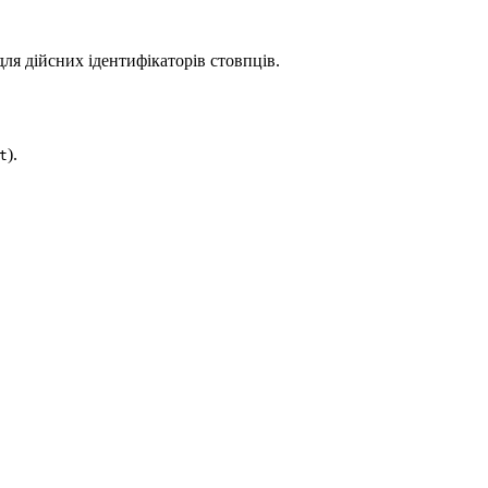
для дійсних ідентифікаторів стовпців.
).
t