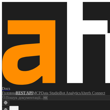
Docs
Головна
REST API
MCP
Data Studio
Bot Analytics
Ahrefs Connect
Пошук документації...
⌘K