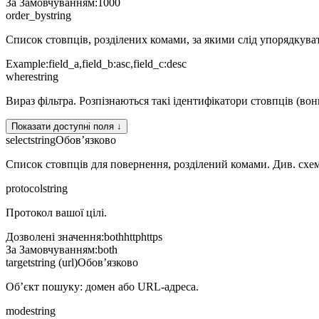
За Замовчуванням
:
1000
order_by
string
Список стовпців, розділених комами, за якими слід упорядкуват
Example:
field_a,field_b:asc,field_c:desc
where
string
Вираз фільтра. Розпізнаються такі ідентифікатори стовпців (вон
Показати доступні поля ↓
select
string
Обов’язково
Список стовпців для повернення, розділений комами. Див. схему
protocol
string
Протокол вашої цілі.
Дозволені значення
:
both
http
https
За Замовчуванням
:
both
target
string (url)
Обов’язково
Об’єкт пошуку: домен або URL-адреса.
mode
string