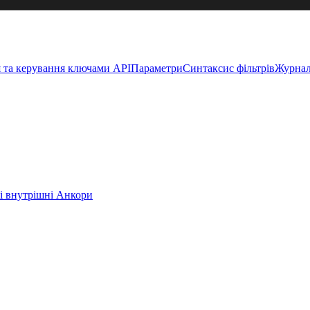
 та керування ключами API
Параметри
Синтаксис фільтрів
Журнал
і внутрішні Анкори