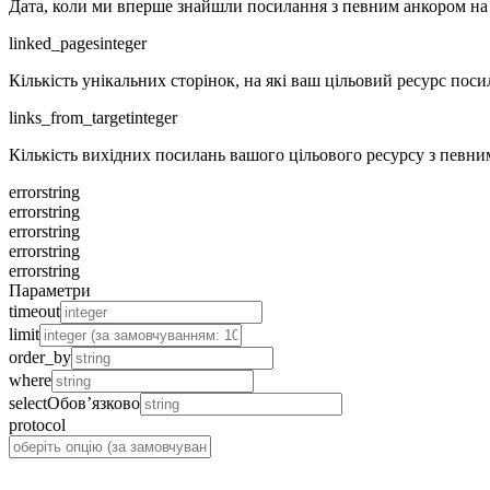
Дата, коли ми вперше знайшли посилання з певним анкором на 
linked_pages
integer
Кількість унікальних сторінок, на які ваш цільовий ресурс пос
links_from_target
integer
Кількість вихідних посилань вашого цільового ресурсу з певни
error
string
error
string
error
string
error
string
error
string
Параметри
timeout
limit
order_by
where
select
Обов’язково
protocol