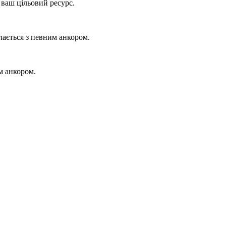
ваш цільовий ресурс.
илається з певним анкором.
м анкором.