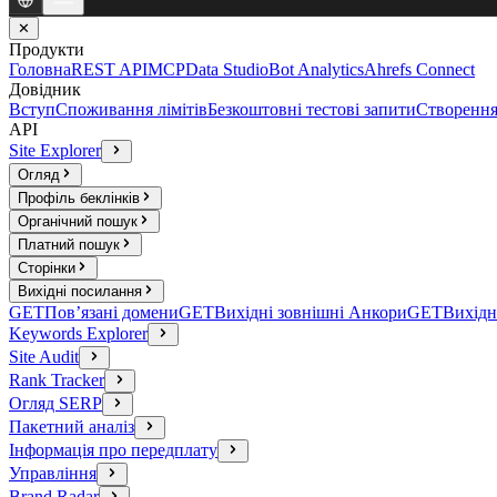
✕
Продукти
Головна
REST API
MCP
Data Studio
Bot Analytics
Ahrefs Connect
Довідник
Вступ
Споживання лімітів
Безкоштовні тестові запити
Створення
API
Site Explorer
Огляд
Профіль беклінків
Органічний пошук
Платний пошук
Сторінки
Вихідні посилання
GET
Пов’язані домени
GET
Вихідні зовнішні Анкори
GET
Вихідн
Keywords Explorer
Site Audit
Rank Tracker
Огляд SERP
Пакетний аналіз
Інформація про передплату
Управління
Brand Radar