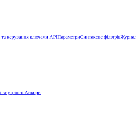
 та керування ключами API
Параметри
Синтаксис фільтрів
Журнал
і внутрішні Анкори