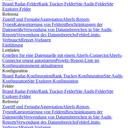
Brand Radar-Felder
Rank Tracker-Felder
Site Audit-Felder
Site
Explorer-Felder
Referenz
Zugriff und Freigabe
Aggregation
Ahrefs-Report-
Typen
Kategorisierung von Feldern
Beschränkungen der
Datengröße
Verwendung von Datumsbereichen in Site Audit-
Reports
Verwendung des Datumsbereichs
Fehler
Limits-
Verbrauch
Report-Vorlagen
Einführung
Leitfäden
Erstellen Sie eine Datenquelle mit einem Ahrefs-Connector
Ahrefs-
Connector erneut autorisieren
Projekt-/Report-Liste im
Konfigurationsmenü aktualisieren
Konfiguration
Brand Radar-Konfiguration
Rank Tracker-Konfiguration
Site Audit-
Konfiguration
Site Explorer-Konfiguration
Felder
Brand Radar-Felder
Rank Tracker-Felder
Site Audit-Felder
Site
Explorer-Felder
Referenz
Zugriff und Freigabe
Aggregation
Ahrefs-Report-
Typen
Kategorisierung von Feldern
Beschränkungen der
Datengröße
Verwendung von Datumsbereichen in Site Audit-
Reports
Verwendung des Datumsbereichs
Fehler
Limits-
Verbrauch
Report-Vorlagen