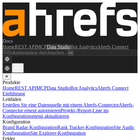
Docs
Home
REST API
MCP
Data Studio
Bot Analytics
Ahrefs Connect
Dokumentation durchsuchen...
⌘K
✕
Produkte
Home
REST API
MCP
Data Studio
Bot Analytics
Ahrefs Connect
Einführung
Leitfäden
Erstellen Sie eine Datenquelle mit einem Ahrefs-Connector
Ahrefs-
Connector erneut autorisieren
Projekt-/Report-Liste im
Konfigurationsmenü aktualisieren
Konfiguration
Brand Radar-Konfiguration
Rank Tracker-Konfiguration
Site Audit-
Konfiguration
Site Explorer-Konfiguration
Felder