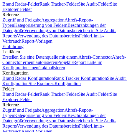
Brand Radar-Felder
Rank Tracker-Felder
Site Audit-Felder
Site
Explorer-Felder
Referenz
Zugriff und Freigabe
Aggregation
Ahrefs-Report-
Typen
Kategorisierung von Feldern
Beschränkungen der
Datengröße
Verwendung von Datumsbereichen in Site Audit-
Reports
Verwendung des Datumsbereichs
Fehler
Limits-
Verbrauch
Report-Vorlagen
Einführung
Leitfäden
Erstellen Sie eine Datenquelle mit einem Ahrefs-Connector
Ahrefs-
Connector erneut autorisieren
Projekt-/Report-Liste im
Konfigurationsmenü aktualisieren
Konfiguration
Brand Radar-Konfiguration
Rank Tracker-Konfiguration
Site Audit-
Konfiguration
Site Explorer-Konfiguration
Felder
Brand Radar-Felder
Rank Tracker-Felder
Site Audit-Felder
Site
Explorer-Felder
Referenz
Zugriff und Freigabe
Aggregation
Ahrefs-Report-
Typen
Kategorisierung von Feldern
Beschränkungen der
Datengröße
Verwendung von Datumsbereichen in Site Audit-
Reports
Verwendung des Datumsbereichs
Fehler
Limits-
Verbrauch
Report-Vorlagen