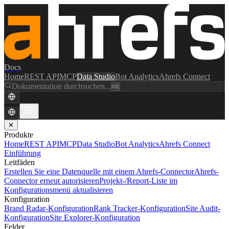
Docs
Home
REST API
MCP
Data Studio
Bot Analytics
Ahrefs Connect
Dokumentation durchsuchen...
⌘K
✕
Produkte
Home
REST API
MCP
Data Studio
Bot Analytics
Ahrefs Connect
Einführung
Leitfäden
Erstellen Sie eine Datenquelle mit einem Ahrefs-Connector
Ahrefs-
Connector erneut autorisieren
Projekt-/Report-Liste im
Konfigurationsmenü aktualisieren
Konfiguration
Brand Radar-Konfiguration
Rank Tracker-Konfiguration
Site Audit-
Konfiguration
Site Explorer-Konfiguration
Felder