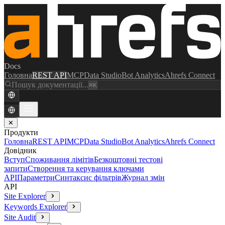
Docs
Головна
REST API
MCP
Data Studio
Bot Analytics
Ahrefs Connect
Пошук документації...
⌘K
✕
Продукти
Головна
REST API
MCP
Data Studio
Bot Analytics
Ahrefs Connect
Довідник
Вступ
Споживання лімітів
Безкоштовні тестові
запити
Створення та керування ключами
API
Параметри
Синтаксис фільтрів
Журнал змін
API
Site Explorer
Keywords Explorer
Site Audit