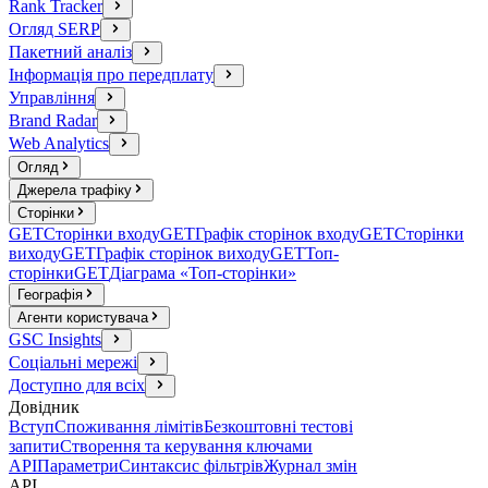
Rank Tracker
Огляд SERP
Пакетний аналіз
Інформація про передплату
Управління
Brand Radar
Web Analytics
Огляд
Джерела трафіку
Сторінки
GET
Сторінки входу
GET
Графік сторінок входу
GET
Сторінки
виходу
GET
Графік сторінок виходу
GET
Топ-
сторінки
GET
Діаграма «Топ-сторінки»
Географія
Агенти користувача
GSC Insights
Соціальні мережі
Доступно для всіх
Довідник
Вступ
Споживання лімітів
Безкоштовні тестові
запити
Створення та керування ключами
API
Параметри
Синтаксис фільтрів
Журнал змін
API