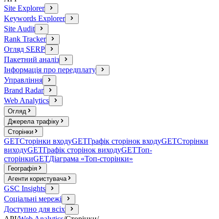
Site Explorer
Keywords Explorer
Site Audit
Rank Tracker
Огляд SERP
Пакетний аналіз
Інформація про передплату
Управління
Brand Radar
Web Analytics
Огляд
Джерела трафіку
Сторінки
GET
Сторінки входу
GET
Графік сторінок входу
GET
Сторінки
виходу
GET
Графік сторінок виходу
GET
Топ-
сторінки
GET
Діаграма «Топ-сторінки»
Географія
Агенти користувача
GSC Insights
Соціальні мережі
Доступно для всіх
API
/
Web Analytics
/
Сторінки
/