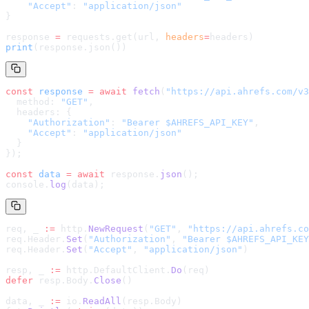
    "Accept"
: 
"application/json"
}
response 
=
 requests.get(url, 
headers
=
headers
)
print
(response.json())
const
 response
 =
 await
 fetch
(
"
https://api.ahrefs.com/v3
  method: 
"GET"
,
  headers: {
    "Authorization"
: 
"Bearer $AHREFS_API_KEY"
,
    "Accept"
: 
"application/json"
  }
});
const
 data
 =
 await
 response.
json
();
console.
log
(data);
req, _ 
:=
 http.
NewRequest
(
"GET"
, 
"
https://api.ahrefs.co
req.Header.
Set
(
"Authorization"
, 
"Bearer $AHREFS_API_KEY
req.Header.
Set
(
"Accept"
, 
"application/json"
)
resp, _ 
:=
 http.DefaultClient.
Do
(req)
defer
 resp.Body.
Close
()
data, _ 
:=
 io.
ReadAll
(resp.Body)