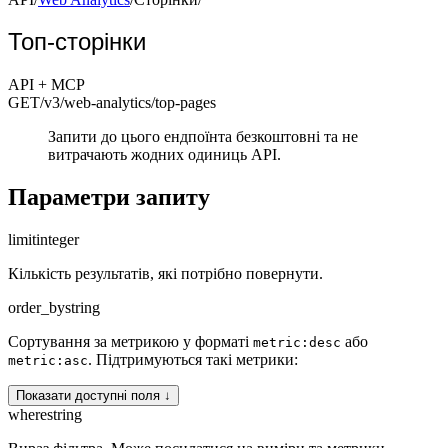
Топ-сторінки
API + MCP
GET
/v3/web-analytics
/top-pages
Запити до цього ендпоїнта безкоштовні та не
витрачають жодних одиниць API.
Параметри запиту
limit
integer
Кількість результатів, які потрібно повернути.
order_by
string
Сортування за метрикою у форматі
або
metric:desc
. Підтримуються такі метрики:
metric:asc
Показати доступні поля ↓
where
string