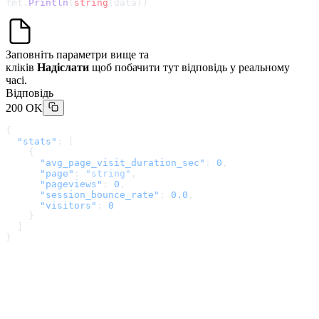
fmt.
Println
(
string
(data))
Заповніть параметри вище та
кліків
Надіслати
щоб побачити тут відповідь у реальному
часі.
Відповідь
200 OK
{
  "stats"
: [
    {
      "avg_page_visit_duration_sec"
: 
0
,
      "page"
: 
"string"
,
      "pageviews"
: 
0
,
      "session_bounce_rate"
: 
0.0
,
      "visitors"
: 
0
    }
  ]
}