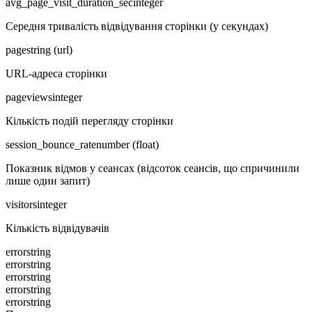
avg_page_visit_duration_sec
integer
Середня тривалість відвідування сторінки (у секундах)
page
string (url)
URL-адреса сторінки
pageviews
integer
Кількість подій перегляду сторінки
session_bounce_rate
number (float)
Показник відмов у сеансах (відсоток сеансів, що спричинили
лише один запит)
visitors
integer
Кількість відвідувачів
error
string
error
string
error
string
error
string
error
string