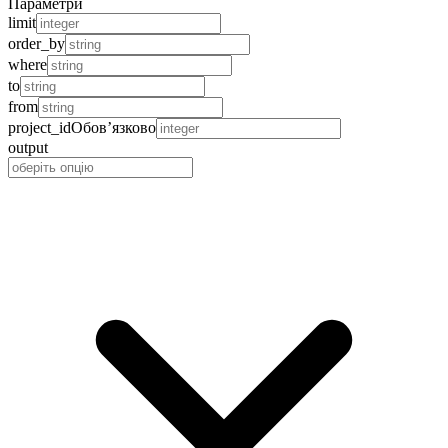
Параметри
limit
order_by
where
to
from
project_id
Обов’язково
output