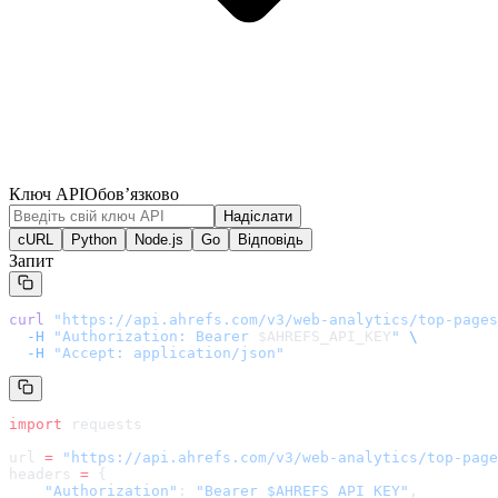
Ключ API
Обов’язково
Надіслати
cURL
Python
Node.js
Go
Відповідь
Запит
curl
 "
https://api.ahrefs.com/v3/web-analytics/top-pages
  -H
 "Authorization: Bearer 
$AHREFS_API_KEY
"
 \
  -H
 "Accept: application/json"
import
 requests
url 
=
 "
https://api.ahrefs.com/v3/web-analytics/top-page
headers 
=
 {
    "Authorization"
: 
"Bearer $AHREFS_API_KEY"
,