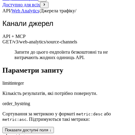
Доступно для всіх
API
/
Web Analytics
/
Джерела трафіку
/
Канали джерел
API + MCP
GET
/v3/web-analytics
/source-channels
Запити до цього ендпоїнта безкоштовні та не
витрачають жодних одиниць API.
Параметри запиту
limit
integer
Кількість результатів, які потрібно повернути.
order_by
string
Сортування за метрикою у форматі
або
metric:desc
. Підтримуються такі метрики:
metric:asc
Показати доступні поля ↓