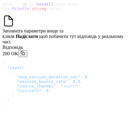
data, _ 
:=
 io.
ReadAll
(resp.Body)
fmt.
Println
(
string
(data))
Заповніть параметри вище та
кліків
Надіслати
щоб побачити тут відповідь у реальному
часі.
Відповідь
200 OK
{
  "stats"
: [
    {
      "avg_session_duration_sec"
: 
0
,
      "session_bounce_rate"
: 
0.0
,
      "source_channel"
: 
"search"
,
      "visitors"
: 
0
    }
  ]
}