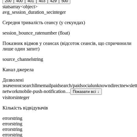
200
400
401
403
429
500
stats
array<object>
avg_session_duration_sec
integer
Середня тривалість сеансу (у секундах)
session_bounce_rate
number (float)
Показник відмов у сеансах (відсоток сеансів, що спричинили
лише один запит)
source_channel
string
Канал джерела
Дозволені
значення
:
search
llm
email
paid
search/paid
social
unknown
direct
newslett
network
mobile-push-notification
…
Показати всі ↓
visitors
integer
Кількість відвідувачів
error
string
error
string
error
string
error
string