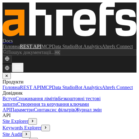
Docs
Головна
REST API
MCP
Data Studio
Bot Analytics
Ahrefs Connect
Пошук документації...
⌘K
✕
Продукти
Головна
REST API
MCP
Data Studio
Bot Analytics
Ahrefs Connect
Довідник
Вступ
Споживання лімітів
Безкоштовні тестові
запити
Створення та керування ключами
API
Параметри
Синтаксис фільтрів
Журнал змін
API
Site Explorer
Keywords Explorer
Site Audit