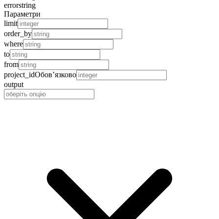
error
string
Параметри
limit
order_by
where
to
from
project_id
Обов’язково
output