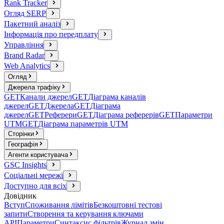
Rank Tracker
Огляд SERP
Пакетний аналіз
Інформація про передплату
Управління
Brand Radar
Web Analytics
Огляд
Джерела трафіку
GET
Канали джерел
GET
Діаграма каналів
джерел
GET
Джерела
GET
Діаграма
джерел
GET
Реферери
GET
Діаграма реферерів
GET
Параметри
UTM
GET
Діаграма параметрів UTM
Сторінки
Географія
Агенти користувача
GSC Insights
Соціальні мережі
Доступно для всіх
Довідник
Вступ
Споживання лімітів
Безкоштовні тестові
запити
Створення та керування ключами
API
Параметри
Синтаксис фільтрів
Журнал змін