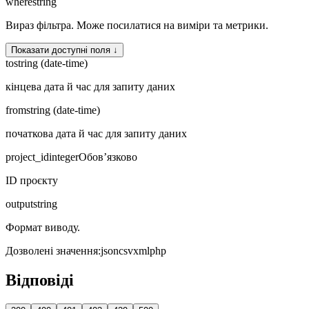
where
string
Вираз фільтра. Може посилатися на виміри та метрики.
Показати доступні поля ↓
to
string (date-time)
кінцева дата й час для запиту даних
from
string (date-time)
початкова дата й час для запиту даних
project_id
integer
Обов’язково
ID проєкту
output
string
Формат виводу.
Дозволені значення
:
json
csv
xml
php
Відповіді