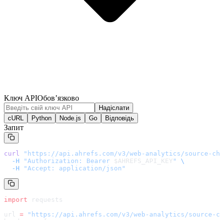
Ключ API
Обов’язково
Надіслати
cURL
Python
Node.js
Go
Відповідь
Запит
curl
 "
https://api.ahrefs.com/v3/web-analytics/source-ch
  -H
 "Authorization: Bearer 
$AHREFS_API_KEY
"
 \
  -H
 "Accept: application/json"
import
 requests
url 
=
 "
https://api.ahrefs.com/v3/web-analytics/source-c