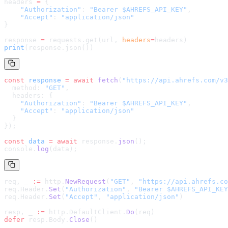
headers 
=
 {
    "Authorization"
: 
"Bearer $AHREFS_API_KEY"
,
    "Accept"
: 
"application/json"
}
response 
=
 requests.get(url, 
headers
=
headers
)
print
(response.json())
const
 response
 =
 await
 fetch
(
"
https://api.ahrefs.com/v3
  method: 
"GET"
,
  headers: {
    "Authorization"
: 
"Bearer $AHREFS_API_KEY"
,
    "Accept"
: 
"application/json"
  }
});
const
 data
 =
 await
 response.
json
();
console.
log
(data);
req, _ 
:=
 http.
NewRequest
(
"GET"
, 
"
https://api.ahrefs.co
req.Header.
Set
(
"Authorization"
, 
"Bearer $AHREFS_API_KEY
req.Header.
Set
(
"Accept"
, 
"application/json"
)
resp, _ 
:=
 http.DefaultClient.
Do
(req)
defer
 resp.Body.
Close
()