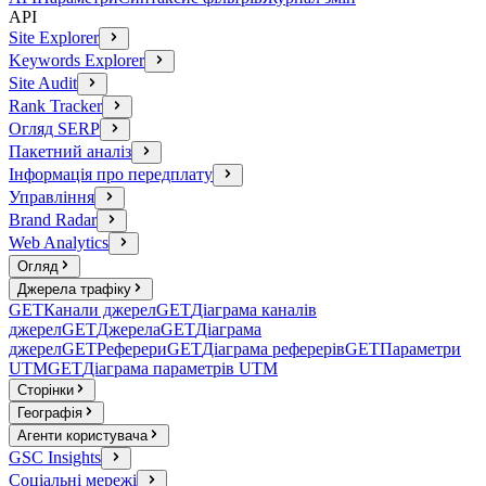
API
Site Explorer
Keywords Explorer
Site Audit
Rank Tracker
Огляд SERP
Пакетний аналіз
Інформація про передплату
Управління
Brand Radar
Web Analytics
Огляд
Джерела трафіку
GET
Канали джерел
GET
Діаграма каналів
джерел
GET
Джерела
GET
Діаграма
джерел
GET
Реферери
GET
Діаграма реферерів
GET
Параметри
UTM
GET
Діаграма параметрів UTM
Сторінки
Географія
Агенти користувача
GSC Insights
Соціальні мережі