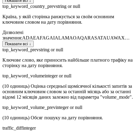
Показати всі ↓
top_keyword_country_prev
string or null
Країна, у якій сторінка ранжується за своїм основним
ключовим словом на дату порівняння.
Дозволені
значення
:
AD
AE
AF
AG
AI
AL
AM
AO
AQ
AR
AS
AT
AU
AW
AX
…
Показати всі ↓
top_keyword_prev
string or null
Ключове слово, яке приносить найбільше платного трафіку на
сторінку на дату порівняння.
top_keyword_volume
integer or null
(10 одиниць) Оцінка середньої щомісячної кількості запитів за
основним ключовим словом за останній місяць або за останні
відомі 12 місяців даних залежно від параметра "volume_mode".
top_keyword_volume_prev
integer or null
(10 одиниць) Обсяг пошуку на дату порівняння.
traffic_diff
integer