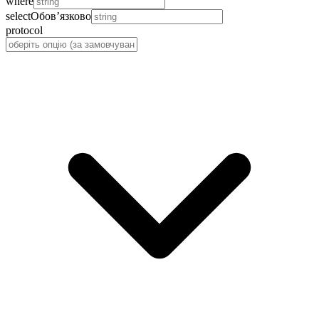
where
select
Обов’язково
protocol