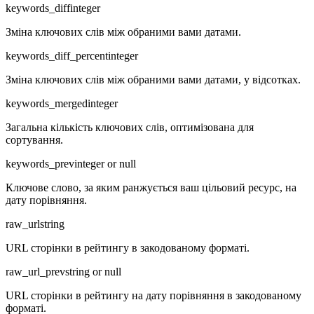
keywords_diff
integer
Зміна ключових слів між обраними вами датами.
keywords_diff_percent
integer
Зміна ключових слів між обраними вами датами, у відсотках.
keywords_merged
integer
Загальна кількість ключових слів, оптимізована для
сортування.
keywords_prev
integer or null
Ключове слово, за яким ранжується ваш цільовий ресурс, на
дату порівняння.
raw_url
string
URL сторінки в рейтингу в закодованому форматі.
raw_url_prev
string or null
URL сторінки в рейтингу на дату порівняння в закодованому
форматі.