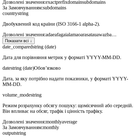
Дозволені значення
:
exact
prefix
domain
subdomains
За Замовчуванням
:
subdomains
country
string
Двобуквений код країни (ISO 3166-1 alpha-2).
Дозволені значення
:
ad
ae
af
ag
ai
al
am
ao
ar
as
at
au
aw
az
ba
…
Показати всі ↓
date_compared
string (date)
Дата для порівняння метрик у форматі YYYY-MM-DD.
date
string (date)
Обов’язково
Дата, за яку потрібно надати показники, у форматі YYYY-
MM-DD.
volume_mode
string
Режим розрахунку обсягу пошуку: щомісячний або середній.
Він впливає на обсяг, трафік і цінність трафіку.
Дозволені значення
:
monthly
average
За Замовчуванням
:
monthly
output
string