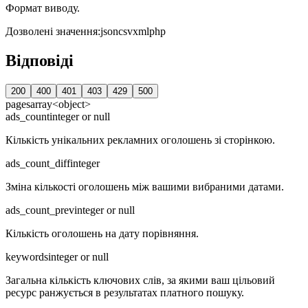
Формат виводу.
Дозволені значення
:
json
csv
xml
php
Відповіді
200
400
401
403
429
500
pages
array<object>
ads_count
integer or null
Кількість унікальних рекламних оголошень зі сторінкою.
ads_count_diff
integer
Зміна кількості оголошень між вашими вибраними датами.
ads_count_prev
integer or null
Кількість оголошень на дату порівняння.
keywords
integer or null
Загальна кількість ключових слів, за якими ваш цільовий
ресурс ранжується в результатах платного пошуку.