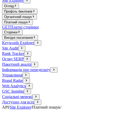
Site Explorer
Огляд
Профіль беклінків
Органічний пошук
Платний пошук
GET
Платні сторінки
Сторінки
Вихідні посилання
Keywords Explorer
Site Audit
Rank Tracker
Огляд SERP
Пакетний аналіз
Інформація про передплату
Управління
Brand Radar
Web Analytics
GSC Insights
Соціальні мережі
Доступно для всіх
API
/
Site Explorer
/
Платний пошук
/