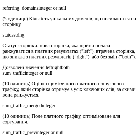
referring_domains
integer or null
(5 одиниць) Кількість унікальних доменів, що посилаються на
сторінку.
status
string
Статус сторінки: нова сторінка, яка щойно почала
ранжуватися в платних результатах ("left"), втрачена сторінка,
що зникла з платних результатів ("right"), або без змін ("both").
Дозволені значення
:
left
right
both
sum_traffic
integer or null
(10 одиниць) Оцінка щомісячного платного пошукового
трафіку, який сторінка отримує з усіх ключових слів, за якими
вона ранжується.
sum_traffic_merged
integer
(10 одиниць) Поле платного трафіку, оптимізоване для
сортування.
sum_traffic_prev
integer or null