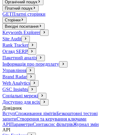
Органічний пошук
Платний пошук
GET
Платні сторінки
Сторінки
Вихідні посилання
Keywords Explorer
Site Audit
Rank Tracker
Огляд SERP
Пакетний аналіз
Інформація про передплату
Управління
Brand Radar
Web Analytics
GSC Insights
Соціальні мережі
Доступно для всіх
Довідник
Вступ
Споживання лімітів
Безкоштовні тестові
запити
Створення та керування ключами
API
Параметри
Синтаксис фільтрів
Журнал змін
API