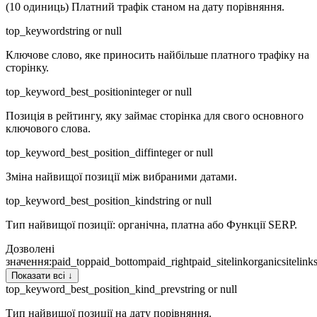
(10 одиниць) Платний трафік станом на дату порівняння.
top_keyword
string or null
Ключове слово, яке приносить найбільше платного трафіку на
сторінку.
top_keyword_best_position
integer or null
Позиція в рейтингу, яку займає сторінка для свого основного
ключового слова.
top_keyword_best_position_diff
integer or null
Зміна найвищої позиції між вибраними датами.
top_keyword_best_position_kind
string or null
Тип найвищої позиції: органічна, платна або Функції SERP.
Дозволені
значення
:
paid_top
paid_bottom
paid_right
paid_sitelink
organic
sitelink
Показати всі ↓
top_keyword_best_position_kind_prev
string or null
Тип найвищої позиції на дату порівняння.