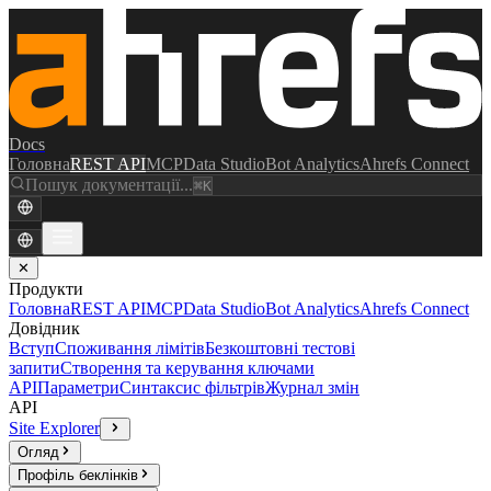
Docs
Головна
REST API
MCP
Data Studio
Bot Analytics
Ahrefs Connect
Пошук документації...
⌘K
✕
Продукти
Головна
REST API
MCP
Data Studio
Bot Analytics
Ahrefs Connect
Довідник
Вступ
Споживання лімітів
Безкоштовні тестові
запити
Створення та керування ключами
API
Параметри
Синтаксис фільтрів
Журнал змін
API
Site Explorer
Огляд
Профіль беклінків