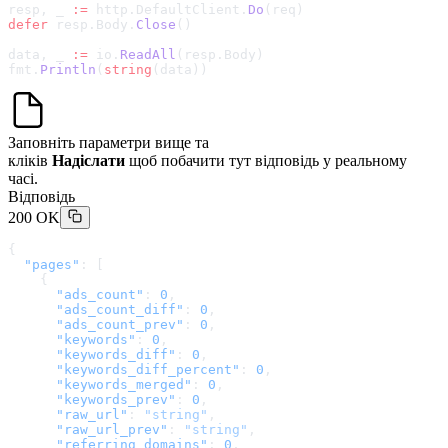
resp, _ 
:=
 http.DefaultClient.
Do
(req)
defer
 resp.Body.
Close
()
data, _ 
:=
 io.
ReadAll
(resp.Body)
fmt.
Println
(
string
(data))
Заповніть параметри вище та
кліків
Надіслати
щоб побачити тут відповідь у реальному
часі.
Відповідь
200 OK
{
  "pages"
: [
    {
      "ads_count"
: 
0
,
      "ads_count_diff"
: 
0
,
      "ads_count_prev"
: 
0
,
      "keywords"
: 
0
,
      "keywords_diff"
: 
0
,
      "keywords_diff_percent"
: 
0
,
      "keywords_merged"
: 
0
,
      "keywords_prev"
: 
0
,
      "raw_url"
: 
"string"
,
      "raw_url_prev"
: 
"string"
,
      "referring_domains"
: 
0
,