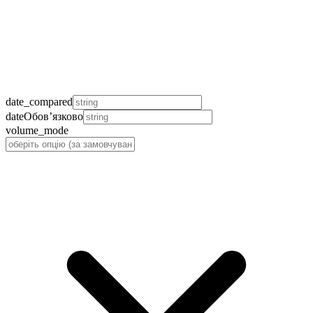
date_compared
date
Обов’язково
volume_mode