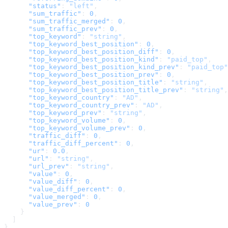
      "status"
: 
"left"
,
      "sum_traffic"
: 
0
,
      "sum_traffic_merged"
: 
0
,
      "sum_traffic_prev"
: 
0
,
      "top_keyword"
: 
"string"
,
      "top_keyword_best_position"
: 
0
,
      "top_keyword_best_position_diff"
: 
0
,
      "top_keyword_best_position_kind"
: 
"paid_top"
,
      "top_keyword_best_position_kind_prev"
: 
"paid_top"
      "top_keyword_best_position_prev"
: 
0
,
      "top_keyword_best_position_title"
: 
"string"
,
      "top_keyword_best_position_title_prev"
: 
"string"
,
      "top_keyword_country"
: 
"AD"
,
      "top_keyword_country_prev"
: 
"AD"
,
      "top_keyword_prev"
: 
"string"
,
      "top_keyword_volume"
: 
0
,
      "top_keyword_volume_prev"
: 
0
,
      "traffic_diff"
: 
0
,
      "traffic_diff_percent"
: 
0
,
      "ur"
: 
0.0
,
      "url"
: 
"string"
,
      "url_prev"
: 
"string"
,
      "value"
: 
0
,
      "value_diff"
: 
0
,
      "value_diff_percent"
: 
0
,
      "value_merged"
: 
0
,
      "value_prev"
: 
0
    }
  ]
}