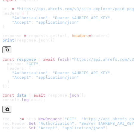
url 
=
 "
https://api.ahrefs.com/v3/site-explorer/paid-pag
headers 
=
 {
    "Authorization"
: 
"Bearer $AHREFS_API_KEY"
,
    "Accept"
: 
"application/json"
}
response 
=
 requests.get(url, 
headers
=
headers
)
print
(response.json())
const
 response
 =
 await
 fetch
(
"
https://api.ahrefs.com/v3
  method: 
"GET"
,
  headers: {
    "Authorization"
: 
"Bearer $AHREFS_API_KEY"
,
    "Accept"
: 
"application/json"
  }
});
const
 data
 =
 await
 response.
json
();
console.
log
(data);
req, _ 
:=
 http.
NewRequest
(
"GET"
, 
"
https://api.ahrefs.co
req.Header.
Set
(
"Authorization"
, 
"Bearer $AHREFS_API_KEY
req.Header.
Set
(
"Accept"
, 
"application/json"
)