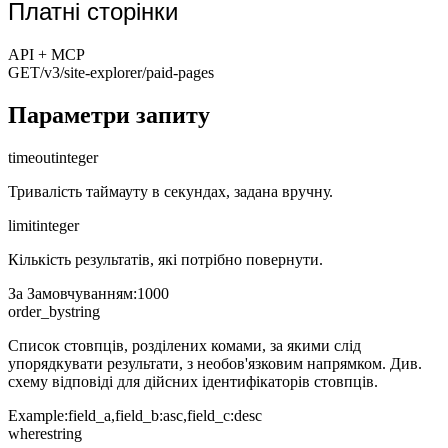
Платні сторінки
API + MCP
GET
/v3/site-explorer
/paid-pages
Параметри запиту
timeout
integer
Тривалість таймауту в секундах, задана вручну.
limit
integer
Кількість результатів, які потрібно повернути.
За Замовчуванням
:
1000
order_by
string
Список стовпців, розділених комами, за якими слід
упорядкувати результати, з необов'язковим напрямком. Див.
схему відповіді для дійсних ідентифікаторів стовпців.
Example:
field_a,field_b:asc,field_c:desc
where
string