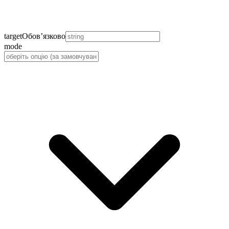
target
Обов’язково
mode