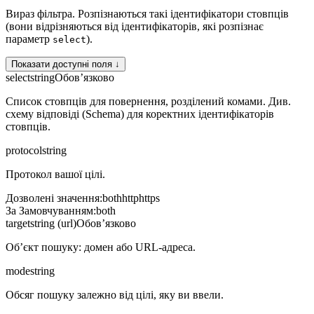
Вираз фільтра. Розпізнаються такі ідентифікатори стовпців
(вони відрізняються від ідентифікаторів, які розпізнає
параметр
).
select
Показати доступні поля ↓
select
string
Обов’язково
Список стовпців для повернення, розділений комами. Див.
схему відповіді (Schema) для коректних ідентифікаторів
стовпців.
protocol
string
Протокол вашої цілі.
Дозволені значення
:
both
http
https
За Замовчуванням
:
both
target
string (url)
Обов’язково
Об’єкт пошуку: домен або URL-адреса.
mode
string
Обсяг пошуку залежно від цілі, яку ви ввели.