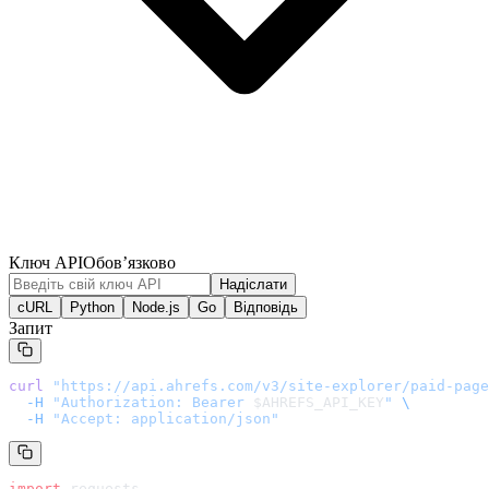
Ключ API
Обов’язково
Надіслати
cURL
Python
Node.js
Go
Відповідь
Запит
curl
 "
https://api.ahrefs.com/v3/site-explorer/paid-page
  -H
 "Authorization: Bearer 
$AHREFS_API_KEY
"
 \
  -H
 "Accept: application/json"
import
 requests