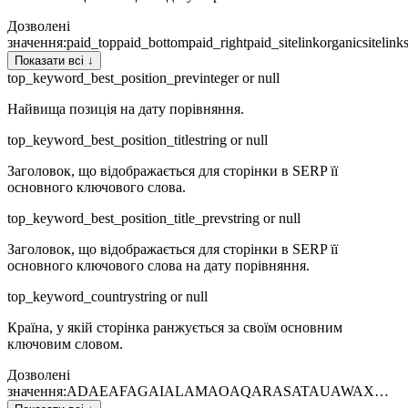
Дозволені
значення
:
paid_top
paid_bottom
paid_right
paid_sitelink
organic
sitelink
Показати всі ↓
top_keyword_best_position_prev
integer or null
Найвища позиція на дату порівняння.
top_keyword_best_position_title
string or null
Заголовок, що відображається для сторінки в SERP її
основного ключового слова.
top_keyword_best_position_title_prev
string or null
Заголовок, що відображається для сторінки в SERP її
основного ключового слова на дату порівняння.
top_keyword_country
string or null
Країна, у якій сторінка ранжується за своїм основним
ключовим словом.
Дозволені
значення
:
AD
AE
AF
AG
AI
AL
AM
AO
AQ
AR
AS
AT
AU
AW
AX
…