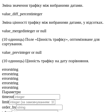
Зміна значення трафіку між вибраними датами.
value_diff_percent
integer
Зміна цінності трафіку між вибраними датами, у відсотках.
value_merged
integer or null
(10 одиниць) Поле «Цінність трафіку», оптимізоване для
сортування.
value_prev
integer or null
(10 одиниць) Цінність трафіку на дату порівняння.
error
string
error
string
error
string
error
string
error
string
Параметри
timeout
limit
order_by