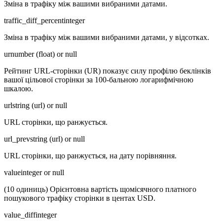
Зміна в трафіку між вашими вибраними датами.
traffic_diff_percent
integer
Зміна в трафіку між вашими вибраними датами, у відсотках.
ur
number (float) or null
Рейтинг URL-сторінки (UR) показує силу профілю беклінків
вашої цільової сторінки за 100-бальною логарифмічною
шкалою.
url
string (url) or null
URL сторінки, що ранжується.
url_prev
string (url) or null
URL сторінки, що ранжується, на дату порівняння.
value
integer or null
(10 одиниць) Орієнтовна вартість щомісячного платного
пошукового трафіку сторінки в центах USD.
value_diff
integer