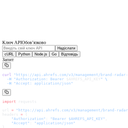
Ключ API
Обов’язково
Надіслати
cURL
Python
Node.js
Go
Відповідь
Запит
curl
 "
https://api.ahrefs.com/v3/management/brand-radar-
  -H
 "Authorization: Bearer 
$AHREFS_API_KEY
"
 \
  -H
 "Accept: application/json"
import
 requests
url 
=
 "
https://api.ahrefs.com/v3/management/brand-radar
headers 
=
 {
    "Authorization"
: 
"Bearer $AHREFS_API_KEY"
,
    "Accept"
: 
"application/json"
}