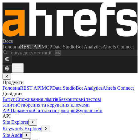
Docs
Головна
REST API
MCP
Data Studio
Bot Analytics
Ahrefs Connect
Пошук документації...
⌘K
✕
Продукти
Головна
REST API
MCP
Data Studio
Bot Analytics
Ahrefs Connect
Довідник
Вступ
Споживання лімітів
Безкоштовні тестові
запити
Створення та керування ключами
API
Параметри
Синтаксис фільтрів
Журнал змін
API
Site Explorer
Keywords Explorer
Site Audit