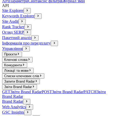
API
Параметри
Синтаксис фільтрів
Журнал змін
API
Site Explorer
Keywords Explorer
Site Audit
Rank Tracker
Огляд SERP
Пакетний аналіз
Інформація про передплату
Управління
Проєкти
Ключові слова
Конкуренти
Локації та мови
Списки ключових слів
Запити Brand Radar
Звіти Brand Radar
GET
Звіти Brand Radar
POST
Звіти Brand Radar
PATCH
Звіти
Brand Radar
Brand Radar
Web Analytics
GSC Insights