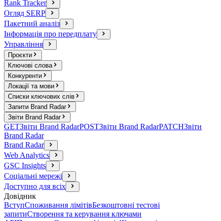
Rank Tracker
Огляд SERP
Пакетний аналіз
Інформація про передплату
Управління
Проєкти
Ключові слова
Конкуренти
Локації та мови
Списки ключових слів
Запити Brand Radar
Звіти Brand Radar
GET
Звіти Brand Radar
POST
Звіти Brand Radar
PATCH
Звіти
Brand Radar
Brand Radar
Web Analytics
GSC Insights
Соціальні мережі
Доступно для всіх
Довідник
Вступ
Споживання лімітів
Безкоштовні тестові
запити
Створення та керування ключами