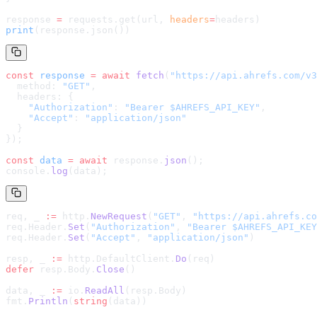
response 
=
 requests.get(url, 
headers
=
headers
)
print
(response.json())
const
 response
 =
 await
 fetch
(
"
https://api.ahrefs.com/v3
  method: 
"GET"
,
  headers: {
    "Authorization"
: 
"Bearer $AHREFS_API_KEY"
,
    "Accept"
: 
"application/json"
  }
});
const
 data
 =
 await
 response.
json
();
console.
log
(data);
req, _ 
:=
 http.
NewRequest
(
"GET"
, 
"
https://api.ahrefs.co
req.Header.
Set
(
"Authorization"
, 
"Bearer $AHREFS_API_KEY
req.Header.
Set
(
"Accept"
, 
"application/json"
)
resp, _ 
:=
 http.DefaultClient.
Do
(req)
defer
 resp.Body.
Close
()
data, _ 
:=
 io.
ReadAll
(resp.Body)
fmt.
Println
(
string
(data))