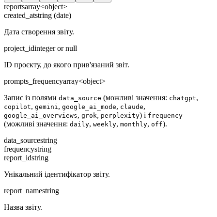
reports
array<object>
created_at
string (date)
Дата створення звіту.
project_id
integer or null
ID проєкту, до якого прив'язаний звіт.
prompts_frequency
array<object>
Запис із полями
(можливі значення:
,
data_source
chatgpt
,
,
,
,
copilot
gemini
google_ai_mode
claude
,
,
) і
google_ai_overviews
grok
perplexity
frequency
(можливі значення:
,
,
,
).
daily
weekly
monthly
off
data_source
string
frequency
string
report_id
string
Унікальний ідентифікатор звіту.
report_name
string
Назва звіту.