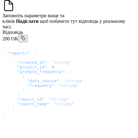
Заповніть параметри вище та
кліків
Надіслати
щоб побачити тут відповідь у реальному
часі.
Відповідь
200 OK
{
  "reports"
: [
    {
      "created_at"
: 
"string"
,
      "project_id"
: 
0
,
      "prompts_frequency"
: [
        {
          "data_source"
: 
"string"
,
          "frequency"
: 
"string"
        }
      ],
      "report_id"
: 
"string"
,
      "report_name"
: 
"string"
    }
  ]
}