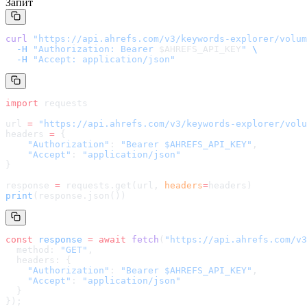
Запит
curl
 "
https://api.ahrefs.com/v3/keywords-explorer/volum
  -H
 "Authorization: Bearer 
$AHREFS_API_KEY
"
 \
  -H
 "Accept: application/json"
import
 requests
url 
=
 "
https://api.ahrefs.com/v3/keywords-explorer/volu
headers 
=
 {
    "Authorization"
: 
"Bearer $AHREFS_API_KEY"
,
    "Accept"
: 
"application/json"
}
response 
=
 requests.get(url, 
headers
=
headers
)
print
(response.json())
const
 response
 =
 await
 fetch
(
"
https://api.ahrefs.com/v3
  method: 
"GET"
,
  headers: {
    "Authorization"
: 
"Bearer $AHREFS_API_KEY"
,
    "Accept"
: 
"application/json"
  }
});