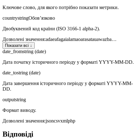
Ключове слово, для якого потрібно показати метрики.
country
string
Обов’язково
Двобуквений код країни (ISO 3166-1 alpha-2).
Дозволені значення
:
ad
ae
af
ag
ai
al
am
ao
ar
as
at
au
aw
az
ba
…
Показати всі ↓
date_from
string (date)
Дата початку історичного періоду у форматі YYYY-MM-DD.
date_to
string (date)
Дата завершення історичного періоду у форматі YYYY-MM-
DD.
output
string
Формат виводу.
Дозволені значення
:
json
csv
xml
php
Відповіді