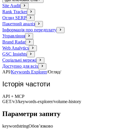
Site Audit
Rank Tracker
Огляд SERP
Пакетний аналіз
Інформація про передплату
Управління
Brand Radar
Web Analytics
GSC Insights
Соціальні мережі
Доступно для всіх
API
/
Keywords Explorer
/
Огляд
/
Історія частоти
API + MCP
GET
/v3/keywords-explorer
/volume-history
Параметри запиту
keyword
string
Обов’язково