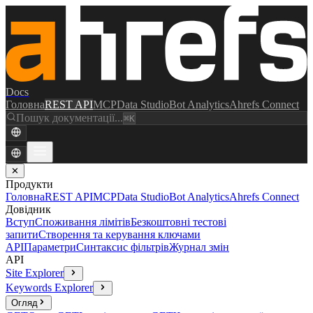
Docs
Головна
REST API
MCP
Data Studio
Bot Analytics
Ahrefs Connect
Пошук документації...
⌘K
✕
Продукти
Головна
REST API
MCP
Data Studio
Bot Analytics
Ahrefs Connect
Довідник
Вступ
Споживання лімітів
Безкоштовні тестові
запити
Створення та керування ключами
API
Параметри
Синтаксис фільтрів
Журнал змін
API
Site Explorer
Keywords Explorer
Огляд