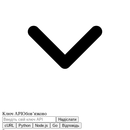
Ключ API
Обов’язково
Надіслати
cURL
Python
Node.js
Go
Відповідь