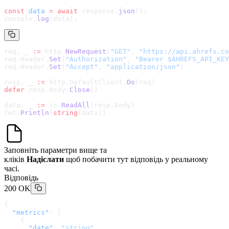
const
 data
 =
 await
 response.
json
();
console.
log
(data);
req, _ 
:=
 http.
NewRequest
(
"GET"
, 
"
https://api.ahrefs.co
req.Header.
Set
(
"Authorization"
, 
"Bearer $AHREFS_API_KEY
req.Header.
Set
(
"Accept"
, 
"application/json"
)
resp, _ 
:=
 http.DefaultClient.
Do
(req)
defer
 resp.Body.
Close
()
data, _ 
:=
 io.
ReadAll
(resp.Body)
fmt.
Println
(
string
(data))
Заповніть параметри вище та
кліків
Надіслати
щоб побачити тут відповідь у реальному
часі.
Відповідь
200 OK
{
  "metrics"
: [
    {
      "date"
: 
"string"
,