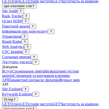
GET
Огляд
GET
Історія частоти
GET
Частотність за країною
Ідеї ключових слів
Site Audit
Rank Tracker
Огляд SERP
Пакетний аналіз
Інформація про передплату
Управління
Brand Radar
Web Analytics
GSC Insights
Соціальні мережі
Доступно для всіх
Довідник
Вступ
Споживання лімітів
Безкоштовні тестові
запити
Створення та керування ключами
API
Параметри
Синтаксис фільтрів
Журнал змін
API
Site Explorer
Keywords Explorer
Огляд
GET
Огляд
GET
Історія частоти
GET
Частотність за країною
Ідеї ключових слів