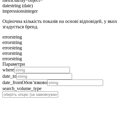
metrics
array<object>
date
string (date)
impressions
integer
Оціночна кількість показів на основі відповідей, у яких
згадується бренд.
error
string
error
string
error
string
error
string
error
string
Параметри
where
date_to
date_from
Обов’язково
search_volume_type