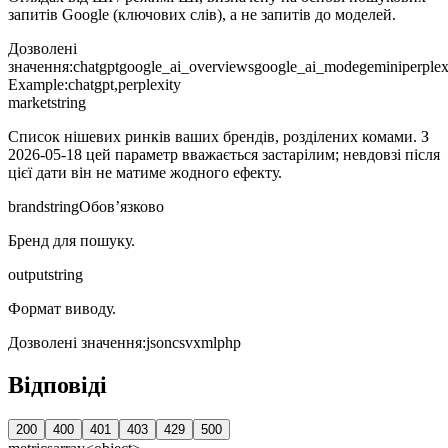
запитів Google (ключових слів), а не запитів до моделей.
Дозволені
значення
:
chatgpt
google_ai_overviews
google_ai_mode
gemini
perplex
Example:
chatgpt,perplexity
market
string
Список нішевих ринків ваших брендів, розділених комами. З
2026-05-18 цей параметр вважається застарілим; невдовзі після
цієї дати він не матиме жодного ефекту.
brand
string
Обов’язково
Бренд для пошуку.
output
string
Формат виводу.
Дозволені значення
:
json
csv
xml
php
Відповіді
200
400
401
403
429
500