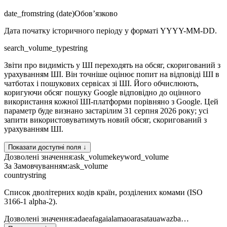
date_from
string (date)
Обов’язково
Дата початку історичного періоду у форматі YYYY-MM-DD.
search_volume_type
string
Звіти про видимість у ШІ переходять на обсяг, скоригований з
урахуванням ШІ. Він точніше оцінює попит на відповіді ШІ в
чатботах і пошукових сервісах зі ШІ. Його обчислюють,
коригуючи обсяг пошуку Google відповідно до оцінного
використання кожної ШІ-платформи порівняно з Google. Цей
параметр буде визнано застарілим 31 серпня 2026 року; усі
запити використовуватимуть новий обсяг, скоригований з
урахуванням ШІ.
Показати доступні поля ↓
Дозволені значення
:
ask_volume
keyword_volume
За Замовчуванням
:
ask_volume
country
string
Список дволітерних кодів країн, розділених комами (ISO
3166-1 alpha-2).
Дозволені значення
:
ad
ae
af
ag
ai
al
am
ao
ar
as
at
au
aw
az
ba
…