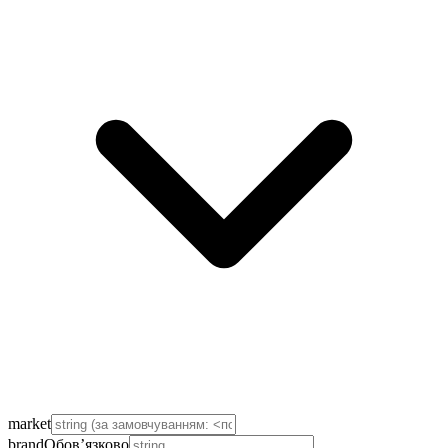
market
brand
Обов’язково