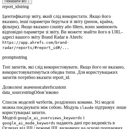
Показати всі ↓
report_id
string
Ідентифікатор звіту, який слід використати. Якщо його
вказано, інші параметри беруться зі звіту (ринок, країна,
фільтри). Якщо вказано country або filters, вони замінюють
відповідні параметри зі звіту. Ви можете знайти його в URL-
адресі вашого звіту Brand Radar в Ahrefs:
https://app.ahrefs.com/brand-
radar/reports/#report_id#/...
prompts
string
Тип запитів, які слід використовувати. Якщо його не вказано,
використовуватимуться обидва типи. Для користувацьких
запитів потрібно вказати report_id.
Дозволені значення
:
ahrefs
custom
data_source
string
Обов’язково
Список моделей чатботів, розділених комами. Усі моделі
можна поєднувати між собою. Модуль
підтримує лише
claude
користувацькі запити.
Моделі
і
google_ai_overviews_keywords
надають дані про видимість в
google_ai_mode_keywords
Оглядах від ШІ / режимі ШІ, визначену на основі пошукових