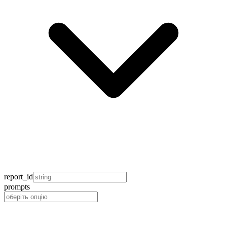
report_id
prompts