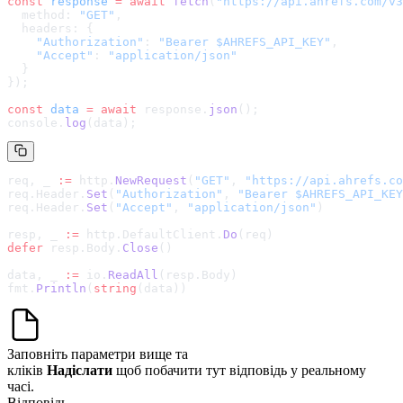
const
 response
 =
 await
 fetch
(
"
https://api.ahrefs.com/v3
  method: 
"GET"
,
  headers: {
    "Authorization"
: 
"Bearer $AHREFS_API_KEY"
,
    "Accept"
: 
"application/json"
  }
});
const
 data
 =
 await
 response.
json
();
console.
log
(data);
req, _ 
:=
 http.
NewRequest
(
"GET"
, 
"
https://api.ahrefs.co
req.Header.
Set
(
"Authorization"
, 
"Bearer $AHREFS_API_KEY
req.Header.
Set
(
"Accept"
, 
"application/json"
)
resp, _ 
:=
 http.DefaultClient.
Do
(req)
defer
 resp.Body.
Close
()
data, _ 
:=
 io.
ReadAll
(resp.Body)
fmt.
Println
(
string
(data))
Заповніть параметри вище та
кліків
Надіслати
щоб побачити тут відповідь у реальному
часі.
Відповідь