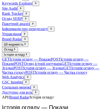
Keywords Explorer
Site Audit
Rank Tracker
Огляд SERP
Пакетний аналіз
Інформація про передплату
Управління
Brand Radar
ШІ-видимість
Огляд
Історія огляду
GET
Історія огляду — Покази
POST
Історія огляду —
Покази
POST
Огляд історії цитувань
GET
Історія огляду —
Згадки
POST
Історія огляду — Згадки
GET
Історія огляду —
Частка голосу
POST
Історія огляду — Частка голосу
Web Analytics
GSC Insights
Соціальні мережі
Доступно для всіх
API
/
Brand Radar
/
Історія огляду
/
Історія огляду — Покази