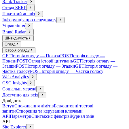
Rank Tracker
Огляд SERP
Пакетний аналіз
Інформація про передплату
Управління
Brand Radar
ШІ-видимість
Огляд
Історія огляду
GET
Історія огляду — Покази
POST
Історія огляду —
Покази
POST
Огляд історії цитувань
GET
Історія огляду —
Згадки
POST
Історія огляду — Згадки
GET
Історія огляду —
Частка голосу
POST
Історія огляду — Частка голосу
Web Analytics
GSC Insights
Соціальні мережі
Доступно для всіх
Довідник
Вступ
Споживання лімітів
Безкоштовні тестові
запити
Створення та керування ключами
API
Параметри
Синтаксис фільтрів
Журнал змін
API
Site Explorer