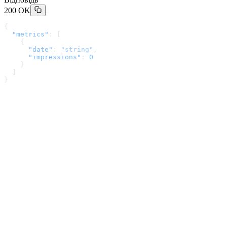
200 OK
{
  "metrics"
: [
    {
      "date"
: 
"string"
,
      "impressions"
: 
0
    }
  ]
}