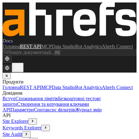
Docs
Головна
REST API
MCP
Data Studio
Bot Analytics
Ahrefs Connect
Пошук документації...
⌘K
✕
Продукти
Головна
REST API
MCP
Data Studio
Bot Analytics
Ahrefs Connect
Довідник
Вступ
Споживання лімітів
Безкоштовні тестові
запити
Створення та керування ключами
API
Параметри
Синтаксис фільтрів
Журнал змін
API
Site Explorer
Keywords Explorer
Site Audit