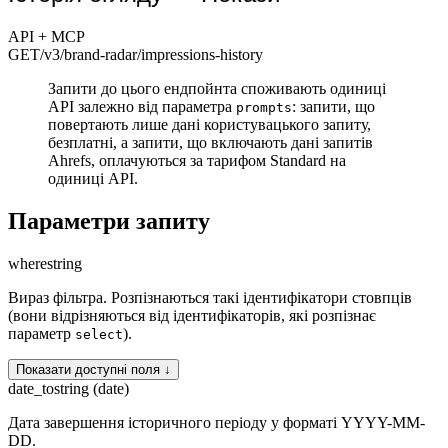
API + MCP
GET
/v3/brand-radar
/impressions-history
Запити до цього ендпойнта споживають одиниці
API залежно від параметра
: запити, що
prompts
повертають лише дані користувацького запиту,
безплатні, а запити, що включають дані запитів
Ahrefs, оплачуються за тарифом Standard на
одиниці API.
Параметри запиту
where
string
Вираз фільтра. Розпізнаються такі ідентифікатори стовпців
(вони відрізняються від ідентифікаторів, які розпізнає
параметр
).
select
Показати доступні поля ↓
date_to
string (date)
Дата завершення історичного періоду у форматі YYYY-MM-
DD.