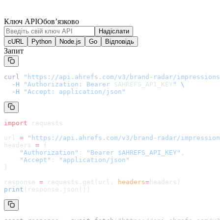
Ключ API
Обов’язково
Надіслати
cURL
Python
Node.js
Go
Відповідь
Запит
curl
 "
https://api.ahrefs.com/v3/brand-radar/impressions
  -H
 "Authorization: Bearer 
$AHREFS_API_KEY
"
 \
  -H
 "Accept: application/json"
import
 requests
url 
=
 "
https://api.ahrefs.com/v3/brand-radar/impression
headers 
=
 {
    "Authorization"
: 
"Bearer $AHREFS_API_KEY"
,
    "Accept"
: 
"application/json"
}
response 
=
 requests.get(url, 
headers
=
headers
)
print
(response.json())