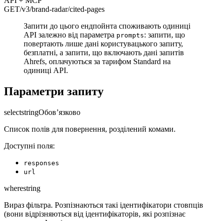
API + MCP
GET
/v3/brand-radar
/cited-pages
Запити до цього ендпойнта споживають одиниці
API залежно від параметра
: запити, що
prompts
повертають лише дані користувацького запиту,
безплатні, а запити, що включають дані запитів
Ahrefs, оплачуються за тарифом Standard на
одиниці API.
Параметри запиту
select
string
Обов’язково
Список полів для повернення, розділений комами.
Доступні поля:
responses
url
where
string
Вираз фільтра. Розпізнаються такі ідентифікатори стовпців
(вони відрізняються від ідентифікаторів, які розпізнає