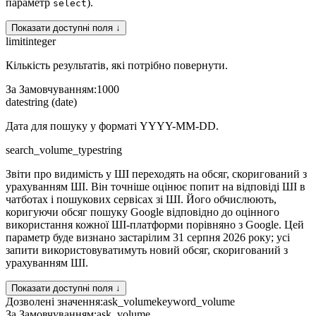
параметр
).
select
Показати доступні поля ↓
limit
integer
Кількість результатів, які потрібно повернути.
За Замовчуванням
:
1000
date
string (date)
Дата для пошуку у форматі YYYY-MM-DD.
search_volume_type
string
Звіти про видимість у ШІ переходять на обсяг, скоригований з
урахуванням ШІ. Він точніше оцінює попит на відповіді ШІ в
чатботах і пошукових сервісах зі ШІ. Його обчислюють,
коригуючи обсяг пошуку Google відповідно до оцінного
використання кожної ШІ-платформи порівняно з Google. Цей
параметр буде визнано застарілим 31 серпня 2026 року; усі
запити використовуватимуть новий обсяг, скоригований з
урахуванням ШІ.
Показати доступні поля ↓
Дозволені значення
:
ask_volume
keyword_volume
За Замовчуванням
:
ask_volume