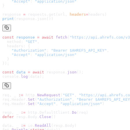
    "Accept"
: 
"application/json"
}
response 
=
 requests.get(url, 
headers
=
headers
)
print
(response.json())
const
 response
 =
 await
 fetch
(
"
https://api.ahrefs.com/v3
  method: 
"GET"
,
  headers: {
    "Authorization"
: 
"Bearer $AHREFS_API_KEY"
,
    "Accept"
: 
"application/json"
  }
});
const
 data
 =
 await
 response.
json
();
console.
log
(data);
req, _ 
:=
 http.
NewRequest
(
"GET"
, 
"
https://api.ahrefs.co
req.Header.
Set
(
"Authorization"
, 
"Bearer $AHREFS_API_KEY
req.Header.
Set
(
"Accept"
, 
"application/json"
)
resp, _ 
:=
 http.DefaultClient.
Do
(req)
defer
 resp.Body.
Close
()
data, _ 
:=
 io.
ReadAll
(resp.Body)
fmt.
Println
(
string
(data))