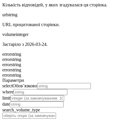
Кількість відповідей, у яких згадувалася ця сторінка.
url
string
URL процитованої сторінки.
volume
integer
Застаріло з 2026-03-24.
error
string
error
string
error
string
error
string
error
string
Параметри
select
Обов’язково
where
limit
date
search_volume_type