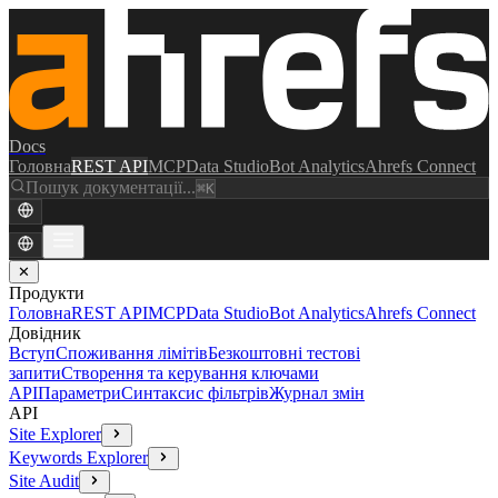
Docs
Головна
REST API
MCP
Data Studio
Bot Analytics
Ahrefs Connect
Пошук документації...
⌘K
✕
Продукти
Головна
REST API
MCP
Data Studio
Bot Analytics
Ahrefs Connect
Довідник
Вступ
Споживання лімітів
Безкоштовні тестові
запити
Створення та керування ключами
API
Параметри
Синтаксис фільтрів
Журнал змін
API
Site Explorer
Keywords Explorer
Site Audit