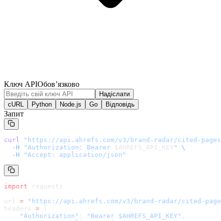
Ключ API
Обов’язково
Надіслати
cURL
Python
Node.js
Go
Відповідь
Запит
curl
 "
https://api.ahrefs.com/v3/brand-radar/cited-pages
  -H
 "Authorization: Bearer 
$AHREFS_API_KEY
"
 \
  -H
 "Accept: application/json"
import
 requests
url 
=
 "
https://api.ahrefs.com/v3/brand-radar/cited-page
headers 
=
 {
    "Authorization"
: 
"Bearer $AHREFS_API_KEY"
,