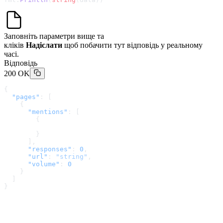
Заповніть параметри вище та
кліків
Надіслати
щоб побачити тут відповідь у реальному
часі.
Відповідь
200 OK
{
  "pages"
: [
    {
      "mentions"
: [
        {
        }
      ],
      "responses"
: 
0
,
      "url"
: 
"string"
,
      "volume"
: 
0
    }
  ]
}