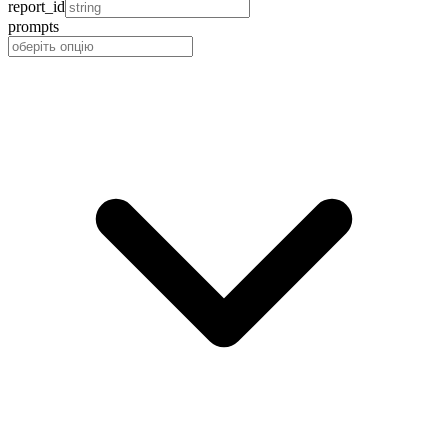
report_id
prompts