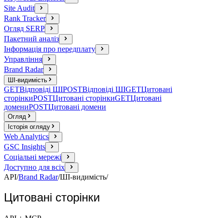
Site Audit
Rank Tracker
Огляд SERP
Пакетний аналіз
Інформація про передплату
Управління
Brand Radar
ШІ-видимість
GET
Відповіді ШІ
POST
Відповіді ШІ
GET
Цитовані
сторінки
POST
Цитовані сторінки
GET
Цитовані
домени
POST
Цитовані домени
Огляд
Історія огляду
Web Analytics
GSC Insights
Соціальні мережі
Доступно для всіх
API
/
Brand Radar
/
ШІ-видимість
/
Цитовані сторінки