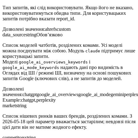
Тип запитів, які слід використовувати. Якщо його не вказано,
використовуватимуться обидва типи. Для користувацьких
запитів потрібно вказати report_id.
Дозволені значення
:
ahrefs
custom
data_source
string
Обов’язково
Список моделей чатботів, розділених комами. Усі моделі
можна поєднувати між собою. Модуль
підтримує лише
claude
користувацькі запити.
Моделі
і
google_ai_overviews_keywords
надають дані про видимість в
google_ai_mode_keywords
Оглядах від ШІ / режимі ШІ, визначену на основі пошукових
запитів Google (ключових слів), а не запитів до моделей.
Дозволені
значення
:
chatgpt
google_ai_overviews
google_ai_mode
gemini
perplex
Example:
chatgpt,perplexity
market
string
Список нішевих ринків ваших брендів, розділених комами. З
2026-05-18 цей параметр вважається застарілим; невдовзі після
цієї дати він не матиме жодного ефекту.
competitors
string