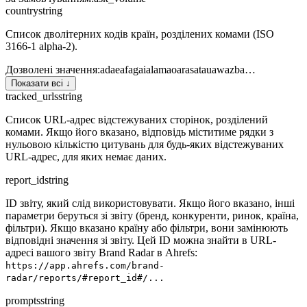
country
string
Список дволітерних кодів країн, розділених комами (ISO
3166-1 alpha-2).
Дозволені значення
:
ad
ae
af
ag
ai
al
am
ao
ar
as
at
au
aw
az
ba
…
Показати всі ↓
tracked_urls
string
Список URL-адрес відстежуваних сторінок, розділений
комами. Якщо його вказано, відповідь міститиме рядки з
нульовою кількістю цитувань для будь-яких відстежуваних
URL-адрес, для яких немає даних.
report_id
string
ID звіту, який слід використовувати. Якщо його вказано, інші
параметри беруться зі звіту (бренд, конкуренти, ринок, країна,
фільтри). Якщо вказано країну або фільтри, вони замінюють
відповідні значення зі звіту. Цей ID можна знайти в URL-
адресі вашого звіту Brand Radar в Ahrefs:
https://app.ahrefs.com/brand-
radar/reports/#report_id#/...
prompts
string