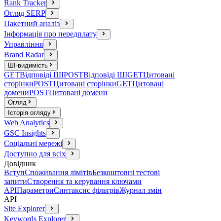
Rank Tracker
Огляд SERP
Пакетний аналіз
Інформація про передплату
Управління
Brand Radar
ШІ-видимість
GET
Відповіді ШІ
POST
Відповіді ШІ
GET
Цитовані
сторінки
POST
Цитовані сторінки
GET
Цитовані
домени
POST
Цитовані домени
Огляд
Історія огляду
Web Analytics
GSC Insights
Соціальні мережі
Доступно для всіх
Довідник
Вступ
Споживання лімітів
Безкоштовні тестові
запити
Створення та керування ключами
API
Параметри
Синтаксис фільтрів
Журнал змін
API
Site Explorer
Keywords Explorer