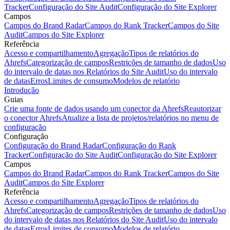
Tracker
Configuração do Site Audit
Configuração do Site Explorer
Campos
Campos do Brand Radar
Campos do Rank Tracker
Campos do Site
Audit
Campos do Site Explorer
Referência
Acesso e compartilhamento
Agregação
Tipos de relatórios do
Ahrefs
Categorização de campos
Restrições de tamanho de dados
Uso
do intervalo de datas nos Relatórios do Site Audit
Uso do intervalo
de datas
Erros
Limites de consumo
Modelos de relatório
Introdução
Guias
Crie uma fonte de dados usando um conector da Ahrefs
Reautorizar
o conector Ahrefs
Atualize a lista de projetos/relatórios no menu de
configuração
Configuração
Configuração do Brand Radar
Configuração do Rank
Tracker
Configuração do Site Audit
Configuração do Site Explorer
Campos
Campos do Brand Radar
Campos do Rank Tracker
Campos do Site
Audit
Campos do Site Explorer
Referência
Acesso e compartilhamento
Agregação
Tipos de relatórios do
Ahrefs
Categorização de campos
Restrições de tamanho de dados
Uso
do intervalo de datas nos Relatórios do Site Audit
Uso do intervalo
de datas
Erros
Limites de consumo
Modelos de relatório