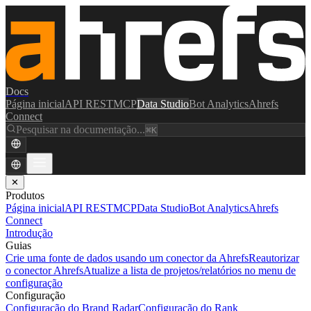
Docs
Página inicial
API REST
MCP
Data Studio
Bot Analytics
Ahrefs
Connect
Pesquisar na documentação...
⌘K
✕
Produtos
Página inicial
API REST
MCP
Data Studio
Bot Analytics
Ahrefs
Connect
Introdução
Guias
Crie uma fonte de dados usando um conector da Ahrefs
Reautorizar
o conector Ahrefs
Atualize a lista de projetos/relatórios no menu de
configuração
Configuração
Configuração do Brand Radar
Configuração do Rank