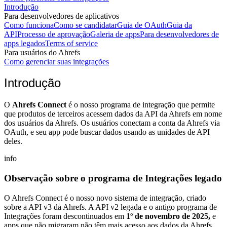
Introdução
Para desenvolvedores de aplicativos
Como funciona
Como se candidatar
Guia de OAuth
Guia da
API
Processo de aprovação
Galeria de apps
Para desenvolvedores de
apps legados
Terms of service
Para usuários do Ahrefs
Como gerenciar suas integrações
Introdução
O
Ahrefs Connect
é o nosso programa de integração que permite
que produtos de terceiros acessem dados da API da Ahrefs em nome
dos usuários da Ahrefs. Os usuários conectam a conta da Ahrefs via
OAuth, e seu app pode buscar dados usando as unidades de API
deles.
info
Observação sobre o programa de Integrações legado
O Ahrefs Connect é o nosso novo sistema de integração, criado
sobre a API v3 da Ahrefs. A API v2 legada e o antigo programa de
Integrações foram descontinuados em
1º de novembro de 2025,
e
apps que não migraram não têm mais acesso aos dados da Ahrefs.