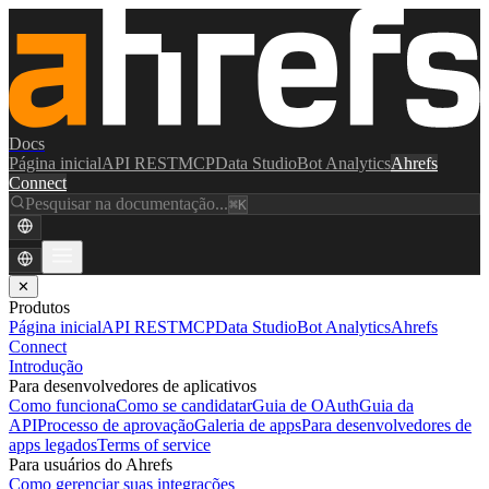
Docs
Página inicial
API REST
MCP
Data Studio
Bot Analytics
Ahrefs
Connect
Pesquisar na documentação...
⌘K
✕
Produtos
Página inicial
API REST
MCP
Data Studio
Bot Analytics
Ahrefs
Connect
Introdução
Para desenvolvedores de aplicativos
Como funciona
Como se candidatar
Guia de OAuth
Guia da
API
Processo de aprovação
Galeria de apps
Para desenvolvedores de
apps legados
Terms of service
Para usuários do Ahrefs
Como gerenciar suas integrações