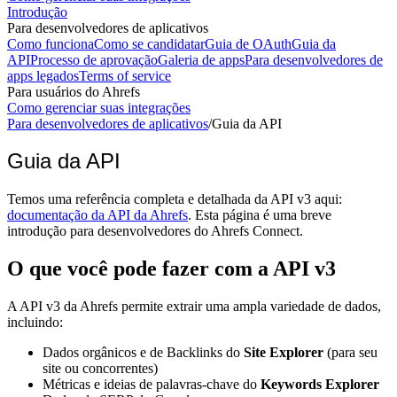
Introdução
Para desenvolvedores de aplicativos
Como funciona
Como se candidatar
Guia de OAuth
Guia da
API
Processo de aprovação
Galeria de apps
Para desenvolvedores de
apps legados
Terms of service
Para usuários do Ahrefs
Como gerenciar suas integrações
Para desenvolvedores de aplicativos
/
Guia da API
Guia da API
Temos uma referência completa e detalhada da API v3 aqui:
documentação da API da Ahrefs
. Esta página é uma breve
introdução para desenvolvedores do Ahrefs Connect.
O que você pode fazer com a API v3
A API v3 da Ahrefs permite extrair uma ampla variedade de dados,
incluindo:
Dados orgânicos e de Backlinks do
Site Explorer
(para seu
site ou concorrentes)
Métricas e ideias de palavras-chave do
Keywords Explorer