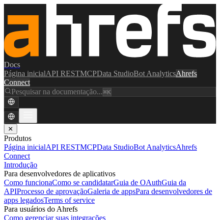
Docs
Página inicial
API REST
MCP
Data Studio
Bot Analytics
Ahrefs
Connect
Pesquisar na documentação...
⌘K
✕
Produtos
Página inicial
API REST
MCP
Data Studio
Bot Analytics
Ahrefs
Connect
Introdução
Para desenvolvedores de aplicativos
Como funciona
Como se candidatar
Guia de OAuth
Guia da
API
Processo de aprovação
Galeria de apps
Para desenvolvedores de
apps legados
Terms of service
Para usuários do Ahrefs
Como gerenciar suas integrações