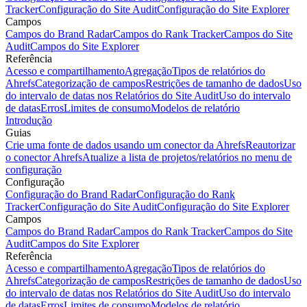
Tracker
Configuração do Site Audit
Configuração do Site Explorer
Campos
Campos do Brand Radar
Campos do Rank Tracker
Campos do Site
Audit
Campos do Site Explorer
Referência
Acesso e compartilhamento
Agregação
Tipos de relatórios do
Ahrefs
Categorização de campos
Restrições de tamanho de dados
Uso
do intervalo de datas nos Relatórios do Site Audit
Uso do intervalo
de datas
Erros
Limites de consumo
Modelos de relatório
Introdução
Guias
Crie uma fonte de dados usando um conector da Ahrefs
Reautorizar
o conector Ahrefs
Atualize a lista de projetos/relatórios no menu de
configuração
Configuração
Configuração do Brand Radar
Configuração do Rank
Tracker
Configuração do Site Audit
Configuração do Site Explorer
Campos
Campos do Brand Radar
Campos do Rank Tracker
Campos do Site
Audit
Campos do Site Explorer
Referência
Acesso e compartilhamento
Agregação
Tipos de relatórios do
Ahrefs
Categorização de campos
Restrições de tamanho de dados
Uso
do intervalo de datas nos Relatórios do Site Audit
Uso do intervalo
de datas
Erros
Limites de consumo
Modelos de relatório