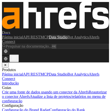
Docs
Página inicial
API REST
MCP
Data Studio
Bot Analytics
Ahrefs
Connect
Pesquisar na documentação...
⌘K
✕
Produtos
Página inicial
API REST
MCP
Data Studio
Bot Analytics
Ahrefs
Connect
Introdução
Guias
Crie uma fonte de dados usando um conector da Ahrefs
Reautorizar
o conector Ahrefs
Atualize a lista de projetos/relatórios no menu de
configuração
Configuração
Configuração do Brand Radar
Configuração do Rank