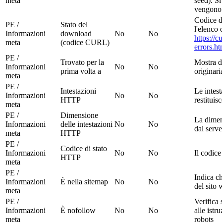
meta
seed). Si
vengono 
Codice d
PE /
Stato del
l'elenco
Informazioni
download
No
No
https://c
meta
(codice CURL)
errors.ht
PE /
Trovato per la
Mostra d
Informazioni
No
No
prima volta a
originar
meta
PE /
Intestazioni
Le intes
Informazioni
No
No
HTTP
restituis
meta
PE /
Dimensione
La dimen
Informazioni
delle intestazioni
No
No
dal serv
meta
HTTP
PE /
Codice di stato
Informazioni
No
No
Il codic
HTTP
meta
PE /
Indica ch
Informazioni
È nella sitemap
No
No
del sito
meta
PE /
Verifica 
Informazioni
È nofollow
No
No
alle ist
meta
robots