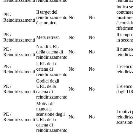
Reindirizzamenti
reindirizzamento
reindiri
Indica se
Il target del
contrass
PE /
reindirizzamento
No
No
mostrare 
Reindirizzamenti
è canonico
è consid
riferime
PE /
Il tempo 
Meta refresh
No
No
Reindirizzamenti
in secon
No. di URL
PE /
Il numer
della catena di
No
No
Reindirizzamenti
reindiri
reindirizzamento
URL della
PE /
L'elenco
catena di
No
No
Reindirizzamenti
reindiri
reindirizzamento
Codici degli
PE /
URL della
L'elenco 
No
No
Reindirizzamenti
catena di
dagli UR
reindirizzamento
Motivi di
mancata
I motivi 
PE /
scansione degli
No
No
reindiriz
Reindirizzamenti
URL della
scansion
catena di
reindirizzamento