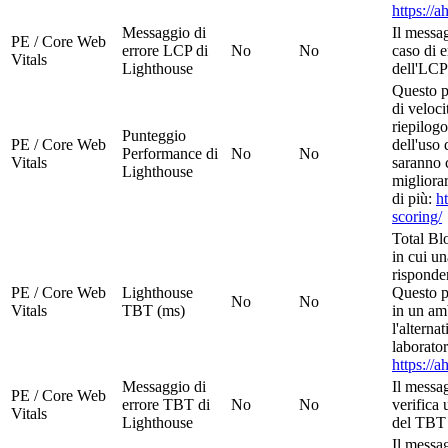
https://a
Messaggio di
Il messag
PE / Core Web
errore LCP di
No
No
caso di 
Vitals
Lighthouse
dell'LCP
Questo p
di veloci
riepilogo
Punteggio
PE / Core Web
dell'uso 
Performance di
No
No
Vitals
saranno 
Lighthouse
migliora
di più:
h
scoring/
Total Bl
in cui un
risponder
PE / Core Web
Lighthouse
Questo p
No
No
Vitals
TBT (ms)
in un amb
l'alterna
laborator
https://a
Messaggio di
Il messag
PE / Core Web
errore TBT di
No
No
verifica 
Vitals
Lighthouse
del TBT
Il messag