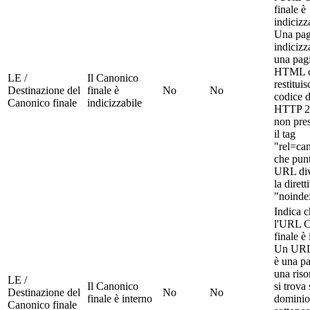
finale è
indicizz
Una pag
indicizz
una pag
HTML 
LE /
Il Canonico
restituis
Destinazione del
finale è
No
No
codice d
Canonico finale
indicizzabile
HTTP 2
non pre
il tag
"rel=ca
che pun
URL div
la dirett
"noinde
Indica c
l'URL C
finale è 
Un URL 
è una p
una riso
LE /
Il Canonico
si trova 
Destinazione del
No
No
finale è interno
dominio
Canonico finale