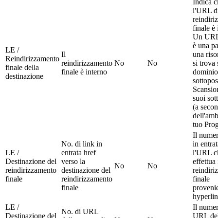
Indica c
l'URL d
reindir
finale è 
Un URL 
è una p
LE /
Il
una riso
Reindirizzamento
reindirizzamento
No
No
si trova 
finale della
finale è interno
dominio
destinazione
sottopos
Scansio
suoi sot
(a seco
dell'amb
tuo Prog
Il numer
No. di link in
in entra
LE /
entrata href
l'URL c
Destinazione del
verso la
effettua 
No
No
reindirizzamento
destinazione del
reindir
finale
reindirizzamento
finale
finale
provenie
hyperli
LE /
Il numer
No. di URL
Destinazione del
URL del