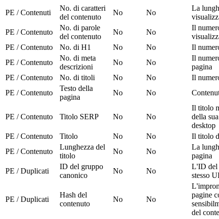
No. di caratteri
La lungh
PE / Contenuti
No
No
del contenuto
visualizz
No. di parole
Il numer
PE / Contenuto
No
No
del contenuto
visualizz
PE / Contenuto
No. di H1
No
No
Il numer
No. di meta
Il numer
PE / Contenuto
No
No
descrizioni
pagina
PE / Contenuto
No. di titoli
No
No
Il numero
Testo della
PE / Contenuto
No
No
Contenuto
pagina
Il titolo
PE / Contenuto
Titolo SERP
No
No
della sua
desktop
PE / Contenuto
Titolo
No
No
Il titolo
Lunghezza del
La lunghe
PE / Contenuto
No
No
titolo
pagina
ID del gruppo
L'ID del
PE / Duplicati
No
No
canonico
stesso 
L'impron
Hash del
pagine c
PE / Duplicati
No
No
contenuto
sensibil
del cont