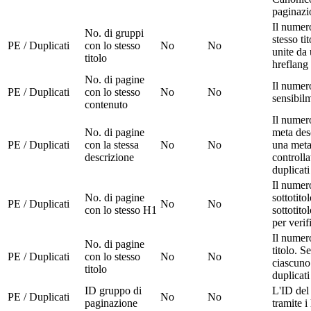
paginazi
Il numer
No. di gruppi
stesso t
PE / Duplicati
con lo stesso
No
No
unite d
titolo
hreflang
No. di pagine
Il numer
PE / Duplicati
con lo stesso
No
No
sensibilm
contenuto
Il numer
No. di pagine
meta des
PE / Duplicati
con la stessa
No
No
una meta
descrizione
controlla
duplicati
Il numer
No. di pagine
sottotito
PE / Duplicati
No
No
con lo stesso H1
sottotito
per verif
Il numer
No. di pagine
titolo. S
PE / Duplicati
con lo stesso
No
No
ciascuno 
titolo
duplicati
ID gruppo di
L'ID del
PE / Duplicati
No
No
paginazione
tramite i