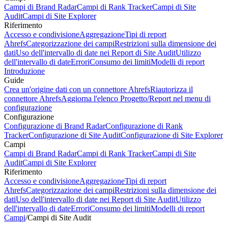
Campi di Brand Radar
Campi di Rank Tracker
Campi di Site
Audit
Campi di Site Explorer
Riferimento
Accesso e condivisione
Aggregazione
Tipi di report
Ahrefs
Categorizzazione dei campi
Restrizioni sulla dimensione dei
dati
Uso dell'intervallo di date nei Report di Site Audit
Utilizzo
dell'intervallo di date
Errori
Consumo dei limiti
Modelli di report
Introduzione
Guide
Crea un'origine dati con un connettore Ahrefs
Riautorizza il
connettore Ahrefs
Aggiorna l'elenco Progetto/Report nel menu di
configurazione
Configurazione
Configurazione di Brand Radar
Configurazione di Rank
Tracker
Configurazione di Site Audit
Configurazione di Site Explorer
Campi
Campi di Brand Radar
Campi di Rank Tracker
Campi di Site
Audit
Campi di Site Explorer
Riferimento
Accesso e condivisione
Aggregazione
Tipi di report
Ahrefs
Categorizzazione dei campi
Restrizioni sulla dimensione dei
dati
Uso dell'intervallo di date nei Report di Site Audit
Utilizzo
dell'intervallo di date
Errori
Consumo dei limiti
Modelli di report
Campi
/
Campi di Site Audit