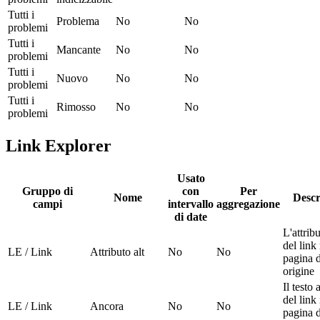
Tutti i
Problema
No
No
problemi
Tutti i
Mancante
No
No
problemi
Tutti i
Nuovo
No
No
problemi
Tutti i
Rimosso
No
No
problemi
Link Explorer
Usato
Gruppo di
con
Per
Nome
Descr
campi
intervallo
aggregazione
di date
L'attribu
del link
LE / Link
Attributo alt
No
No
pagina d
origine
Il testo
del link
LE / Link
Ancora
No
No
pagina d