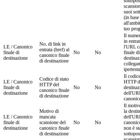
sottopos
scansion
suoi sot
(in base
all'ambi
tuo prog
Il numer
in entra
No. di link in
LE / Canonico
l'URL c
entrata (href) al
finale di
No
No
finale di
canonico finale
destinazione
destinaz
di destinazione
collega
ipertestu
Il codice
Codice di stato
LE / Canonico
HTTP de
HTTP del
finale di
No
No
destinaz
canonico finale
destinazione
dell'UR
di destinazione
canonico
Il motiv
Motivo di
la desti
LE / Canonico
mancata
dell'UR
finale di
scansione del
No
No
canonico
destinazione
canonico finale
non è st
di destinazione
sottopos
scansio