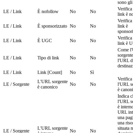
sono gli
Verifica 
LE / Link
È nofollow
No
No
link è n
Verifica 
LE / Link
È sponsorizzato
No
No
link è
sponsor
Verifica 
LE / Link
È UGC
No
No
link è 
Come l
sorgente
LE / Link
Tipo di link
No
No
l'URL d
destinaz
LE / Link
Link [Count]
No
Sì
Verifica
L'URL sorgente
LE / Sorgente
No
No
l'URL s
è canonico
è canon
Indica c
l'URL s
è intern
URL int
una pag
una riso
L'URL sorgente
situata n
LE / Sorgente
No
No