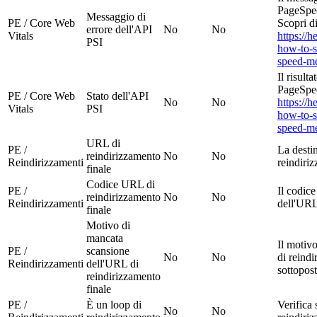
PageSpee
Messaggio di
PE / Core Web
Scopri di
errore dell'API
No
No
Vitals
https://
PSI
how-to-s
speed-met
Il risult
PageSpee
PE / Core Web
Stato dell'API
No
No
https://
Vitals
PSI
how-to-s
speed-met
URL di
PE /
La desti
reindirizzamento
No
No
Reindirizzamenti
reindiri
finale
Codice URL di
PE /
Il codic
reindirizzamento
No
No
Reindirizzamenti
dell'URL
finale
Motivo di
mancata
Il motiv
PE /
scansione
No
No
di reindi
Reindirizzamenti
dell'URL di
sottopos
reindirizzamento
finale
PE /
È un loop di
Verifica
No
No