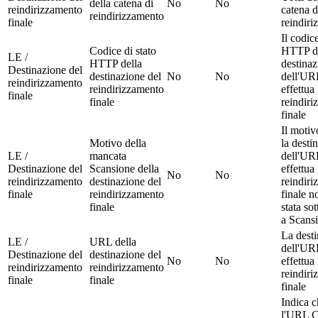
della catena di
No
No
reindirizzamento
catena d
reindirizzamento
finale
reindir
Il codice
Codice di stato
HTTP de
LE /
HTTP della
destinaz
Destinazione del
destinazione del
No
No
dell'UR
reindirizzamento
reindirizzamento
effettua 
finale
finale
reindir
finale
Il motiv
Motivo della
la desti
LE /
mancata
dell'UR
Destinazione del
Scansione della
effettua 
No
No
reindirizzamento
destinazione del
reindir
finale
reindirizzamento
finale n
finale
stata so
a Scans
La dest
LE /
URL della
dell'UR
Destinazione del
destinazione del
No
No
effettua 
reindirizzamento
reindirizzamento
reindir
finale
finale
finale
Indica c
l'URL C