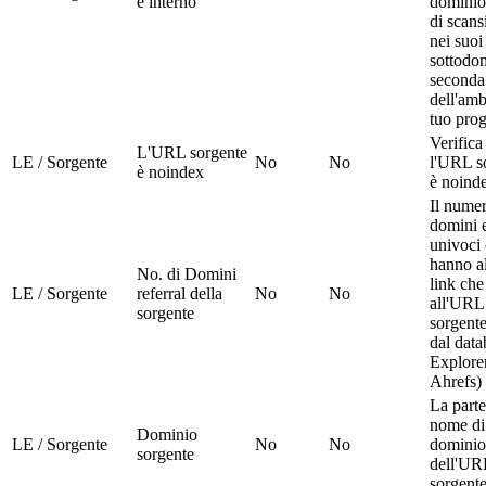
è interno
dominio
di scans
nei suoi
sottodom
seconda
dell'amb
tuo prog
Verifica
L'URL sorgente
LE / Sorgente
No
No
l'URL s
è noindex
è noind
Il numer
domini e
univoci
hanno a
No. di Domini
link che
LE / Sorgente
referral della
No
No
all'URL
sorgente
sorgente
dal data
Explorer
Ahrefs)
La parte
nome di
Dominio
LE / Sorgente
No
No
dominio
sorgente
dell'UR
sorgent