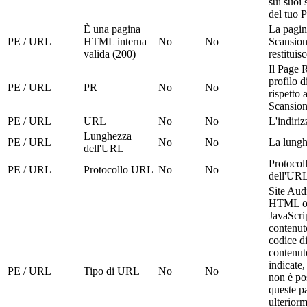
sui suoi
del tuo P
È una pagina
La pagin
PE / URL
HTML interna
No
No
Scansion
valida (200)
restitui
Il Page 
profilo 
PE / URL
PR
No
No
rispetto 
Scansio
PE / URL
URL
No
No
L'indiriz
Lunghezza
PE / URL
No
No
La lungh
dell'URL
Protocoll
PE / URL
Protocollo URL
No
No
dell'UR
Site Aud
HTML o f
JavaScrip
contenuto
codice di
contenut
indicate
PE / URL
Tipo di URL
No
No
non è pos
queste pa
ulteriorm