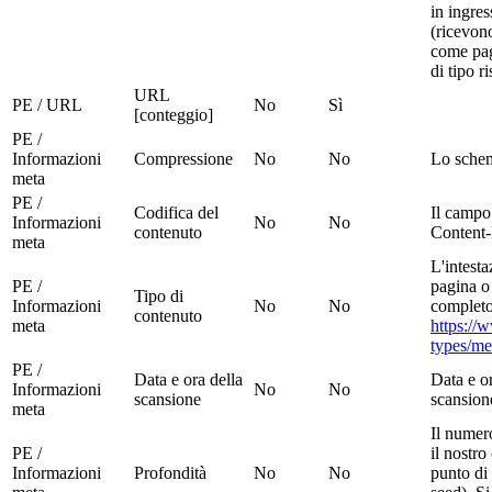
in ingres
(ricevono
come pag
di tipo r
URL
PE / URL
No
Sì
[conteggio]
PE /
Informazioni
Compressione
No
No
Lo schem
meta
PE /
Codifica del
Il campo
Informazioni
No
No
contenuto
Content
meta
L'intest
PE /
pagina o 
Tipo di
Informazioni
No
No
completo 
contenuto
meta
https://
types/me
PE /
Data e ora della
Data e or
Informazioni
No
No
scansione
scansion
meta
Il numer
PE /
il nostr
Informazioni
Profondità
No
No
punto di