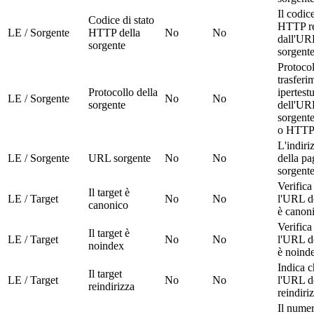
Il codice
Codice di stato
HTTP re
LE / Sorgente
HTTP della
No
No
dall'UR
sorgente
sorgent
Protocol
trasferi
Protocollo della
ipertest
LE / Sorgente
No
No
sorgente
dell'UR
sorgent
o HTTP
L'indir
LE / Sorgente
URL sorgente
No
No
della pa
sorgent
Verifica
Il target è
LE / Target
No
No
l'URL de
canonico
è canon
Verifica
Il target è
LE / Target
No
No
l'URL de
noindex
è noind
Indica c
Il target
LE / Target
No
No
l'URL de
reindirizza
reindiri
Il numer