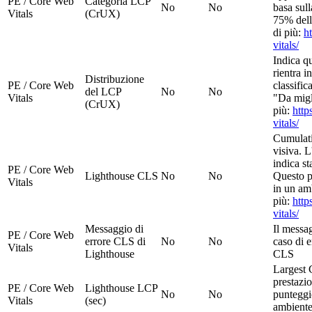
PE / Core Web
Categoria LCP
No
No
basa sull
Vitals
(CrUX)
75% dell
di più:
h
vitals/
Indica q
rientra i
Distribuzione
PE / Core Web
classifi
del LCP
No
No
Vitals
"Da migl
(CrUX)
più:
http
vitals/
Cumulati
visiva. L
indica st
PE / Core Web
Lighthouse CLS
No
No
Questo p
Vitals
in un amb
più:
http
vitals/
Messaggio di
Il messag
PE / Core Web
errore CLS di
No
No
caso di e
Vitals
Lighthouse
CLS
Largest 
prestazi
PE / Core Web
Lighthouse LCP
No
No
punteggi
Vitals
(sec)
ambiente 