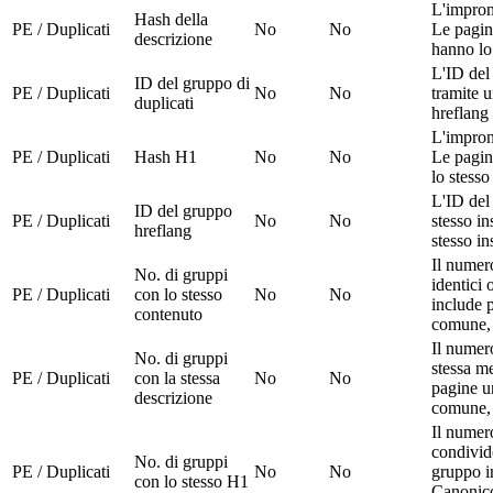
L'impron
Hash della
PE / Duplicati
No
No
Le pagin
descrizione
hanno lo
L'ID del 
ID del gruppo di
PE / Duplicati
No
No
tramite 
duplicati
hreflang
L'impront
PE / Duplicati
Hash H1
No
No
Le pagin
lo stess
L'ID del
ID del gruppo
PE / Duplicati
No
No
stesso in
hreflang
stesso i
Il numer
No. di gruppi
identici
PE / Duplicati
con lo stesso
No
No
include 
contenuto
comune, 
Il numer
No. di gruppi
stessa m
PE / Duplicati
con la stessa
No
No
pagine u
descrizione
comune, 
Il numer
condivid
No. di gruppi
PE / Duplicati
No
No
gruppo i
con lo stesso H1
Canonico