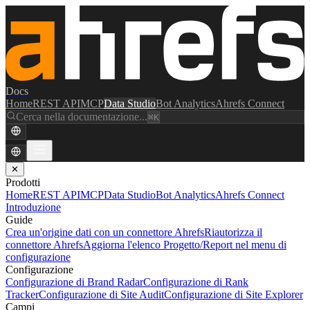
Docs
Home
REST API
MCP
Data Studio
Bot Analytics
Ahrefs Connect
Cerca nella documentazione...
⌘K
✕
Prodotti
Home
REST API
MCP
Data Studio
Bot Analytics
Ahrefs Connect
Introduzione
Guide
Crea un'origine dati con un connettore Ahrefs
Riautorizza il
connettore Ahrefs
Aggiorna l'elenco Progetto/Report nel menu di
configurazione
Configurazione
Configurazione di Brand Radar
Configurazione di Rank
Tracker
Configurazione di Site Audit
Configurazione di Site Explorer
Campi