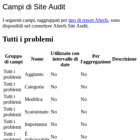
Campi di Site Audit
I seguenti campi, raggruppati per
tipo di report Ahrefs
, sono
disponibili nel connettore Ahrefs Site Audit.
Tutti i problemi
Utilizzato con
Gruppo
Per
Nome
intervallo di
Descrizione
di campi
l'aggregazione
date
Tutti i
Aggiunto
No
No
problemi
Tutti i
Categoria
No
No
problemi
Tutti i
Modifica
No
No
problemi
Tutti i
Scansionato
No
No
problemi
Tutti i
Importanza
No
No
problemi
Tutti i
È
No
No
problemi
indicizzabile