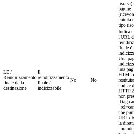
risorsa)
pagine
(ricevon
entrata 
tipo riso
Indica c
l'URL d
reindir
finale è
indicizz
Una pag
indicizz
una pag
LE /
Il
HTML 
Reindirizzamento
reindirizzamento
No
No
restituis
finale della
finale è
codice d
destinazione
indicizzabile
HTTP 2
non pre
il tag c
"rel=ca
che pun
URL div
la dirett
"noinde