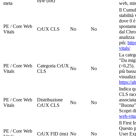
byte (ms)
meta
web, mis
Il Cumul
stabilità
dove 0 è 
PE / Core Web
spostame
CrUX CLS
No
No
Vitals
dal Chro
analizza 
più:
http
vitals/
La categ
"Da migl
PE / Core Web
Categoria CrUX
(>0,25). 
No
No
Vitals
CLS
più bass
visualizz
https://a
Indica q
CLS racco
PE / Core Web
Distribuzione
associata
No
No
Vitals
CrUX CLS
"Buona",
Scopri d
web-vita
Il First 
Questo p
PE / Core Web
CrUX FID (ms)
No
No
User Exp