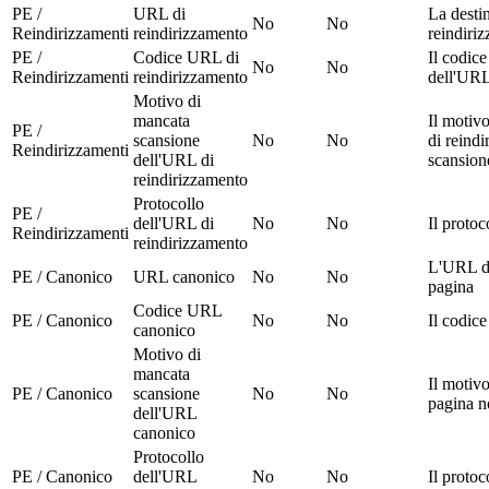
PE /
URL di
La desti
No
No
Reindirizzamenti
reindirizzamento
reindiri
PE /
Codice URL di
Il codic
No
No
Reindirizzamenti
reindirizzamento
dell'URL
Motivo di
mancata
Il motiv
PE /
scansione
No
No
di reindi
Reindirizzamenti
dell'URL di
scansion
reindirizzamento
Protocollo
PE /
dell'URL di
No
No
Il proto
Reindirizzamenti
reindirizzamento
L'URL de
PE / Canonico
URL canonico
No
No
pagina
Codice URL
PE / Canonico
No
No
Il codic
canonico
Motivo di
mancata
Il motivo
PE / Canonico
scansione
No
No
pagina n
dell'URL
canonico
Protocollo
PE / Canonico
dell'URL
No
No
Il proto