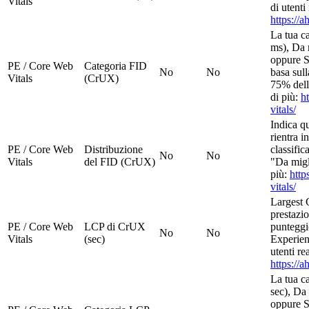
Vitals
di utenti
https://a
La tua c
ms), Da 
oppure S
PE / Core Web
Categoria FID
No
No
basa sull
Vitals
(CrUX)
75% dell
di più:
h
vitals/
Indica q
rientra i
PE / Core Web
Distribuzione
classifi
No
No
Vitals
del FID (CrUX)
"Da migl
più:
http
vitals/
Largest 
prestazi
PE / Core Web
LCP di CrUX
punteggi
No
No
Vitals
(sec)
Experienc
utenti re
https://a
La tua c
sec), Da 
oppure S