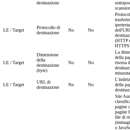
destinazione
sottopos
scansio
Protocol
trasferi
ipertest
Protocollo di
LE / Target
No
No
dell'UR
destinazione
destinaz
(HTTP 
HTTPS
La dime
Dimensione
della pa
della
LE / Target
No
No
risorsa d
destinazione
destinaz
(byte)
misurata
L'indir
URL di
LE / Target
No
No
della pa
destinazione
destinaz
Site Aud
classific
pagine 
pagine
file di r
(immagi
o JavaSc