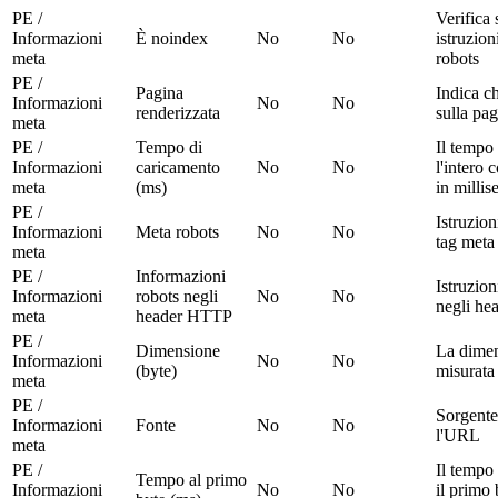
PE /
Verifica 
Informazioni
È noindex
No
No
istruzio
meta
robots
PE /
Pagina
Indica ch
Informazioni
No
No
renderizzata
sulla pa
meta
PE /
Tempo di
Il tempo 
Informazioni
caricamento
No
No
l'intero
meta
(ms)
in millis
PE /
Istruzion
Informazioni
Meta robots
No
No
tag meta
meta
PE /
Informazioni
Istruzion
Informazioni
robots negli
No
No
negli h
meta
header HTTP
PE /
Dimensione
La dimen
Informazioni
No
No
(byte)
misurata
meta
PE /
Sorgente
Informazioni
Fonte
No
No
l'URL
meta
PE /
Il tempo
Tempo al primo
Informazioni
No
No
il primo 