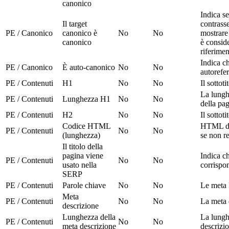
canonico
Indica se
Il target
contrass
PE / Canonico
canonico è
No
No
mostrare 
canonico
è consid
riferime
Indica c
PE / Canonico
È auto-canonico
No
No
autorefe
PE / Contenuti
H1
No
No
Il sottot
La lunghe
PE / Contenuti
Lunghezza H1
No
No
della pa
PE / Contenuti
H2
No
No
Il sottot
Codice HTML
HTML del
PE / Contenuti
No
No
(lunghezza)
se non r
Il titolo della
pagina viene
Indica ch
PE / Contenuti
No
No
usato nella
corrispo
SERP
PE / Contenuti
Parole chiave
No
No
Le meta 
Meta
PE / Contenuti
No
No
La meta 
descrizione
Lunghezza della
La lunghe
PE / Contenuti
No
No
meta descrizione
descrizi