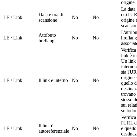
origine
La data 
Data e ora di
cui l'UR
LE / Link
No
No
scansione
origine 
scansio
L'attrib
Attributo
LE / Link
No
No
hreflang
hreflang
associat
Verifica 
link è i
Un link
interno
sia l'UR
origine 
LE / Link
Il link è interno
No
No
quello d
destinaz
trovano 
stesso 
sui relat
sottodo
Verifica
l'URL di
Il link è
LE / Link
No
No
e quello
autoreferenziale
destinaz