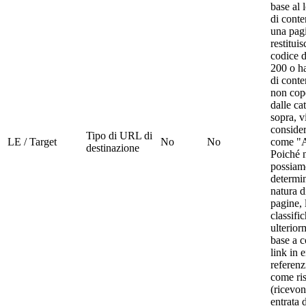
base al 
di conte
una pag
restituis
codice d
200 o ha
di conte
non cop
dalle ca
sopra, v
consider
Tipo di URL di
LE / Target
No
No
come "A
destinazione
Poiché 
possiam
determin
natura d
pagine, 
classifi
ulterior
base a 
link in e
referenz
come ri
(ricevon
entrata d