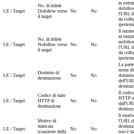
in entra
No. di inlink
dofollo
LE / Target
Dofollow verso
No
No
l'URL de
il target
da coll
ipertestu
Il numer
in entra
No. di inlink
nofollo
LE / Target
Nofollow verso
No
No
l'URL de
il target
da coll
ipertestu
La parte
nome di
Dominio di
LE / Target
No
No
dominio
destinazione
dell'UR
destinaz
Il codice
Codice di stato
HTTP re
LE / Target
HTTP di
No
No
dall'UR
destinazione
destinaz
Il motiv
Motivo di
l'URL d
mancata
destinaz
LE / Target
No
No
scansione della
non è st