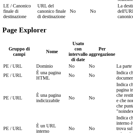
LE / Canonico
URL del
La dest
finale di
canonico finale
No
No
dell'UR
destinazione
di destinazione
canonico
Page Explorer
Usato
Gruppo di
con
Per
Nome
campi
intervallo
aggregazione
di date
PE / URL
Dominio
No
No
La parte
È una pagina
Indica ch
PE / URL
No
No
HTML
docume
Indica ch
pagina i
È una pagina
che resti
PE / URL
No
No
indicizzabile
e che no
che punt
"noinde
Indica c
interno è
È un URL
PE / URL
No
No
trova su
interno