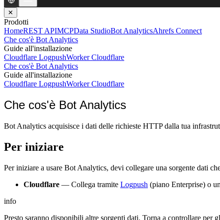
✕
Prodotti
Home
REST API
MCP
Data Studio
Bot Analytics
Ahrefs Connect
Che cos'è Bot Analytics
Guide all'installazione
Cloudflare Logpush
Worker Cloudflare
Che cos'è Bot Analytics
Guide all'installazione
Cloudflare Logpush
Worker Cloudflare
Che cos'è Bot Analytics
Bot Analytics acquisisce i dati delle richieste HTTP dalla tua infrastru
Per iniziare
Per iniziare a usare Bot Analytics, devi collegare una sorgente dati che i
Cloudflare
— Collega tramite
Logpush
(piano Enterprise) o u
info
Presto saranno disponibili altre sorgenti dati. Torna a controllare per 