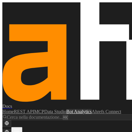
Docs
Home
REST API
MCP
Data Studio
Bot Analytics
Ahrefs Connect
Cerca nella documentazione...
⌘K