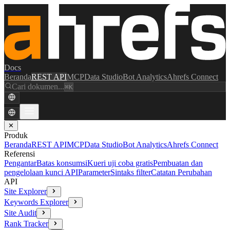
Docs
Beranda
REST API
MCP
Data Studio
Bot Analytics
Ahrefs Connect
Cari dokumen...
⌘K
✕
Produk
Beranda
REST API
MCP
Data Studio
Bot Analytics
Ahrefs Connect
Referensi
Pengantar
Batas konsumsi
Kueri uji coba gratis
Pembuatan dan
pengelolaan kunci API
Parameter
Sintaks filter
Catatan Perubahan
API
Site Explorer
Keywords Explorer
Site Audit
Rank Tracker