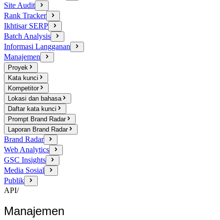
Site Audit
Rank Tracker
Ikhtisar SERP
Batch Analysis
Informasi Langganan
Manajemen
Proyek
Kata kunci
Kompetitor
Lokasi dan bahasa
Daftar kata kunci
Prompt Brand Radar
Laporan Brand Radar
Brand Radar
Web Analytics
GSC Insights
Media Sosial
Publik
API
/
Manajemen