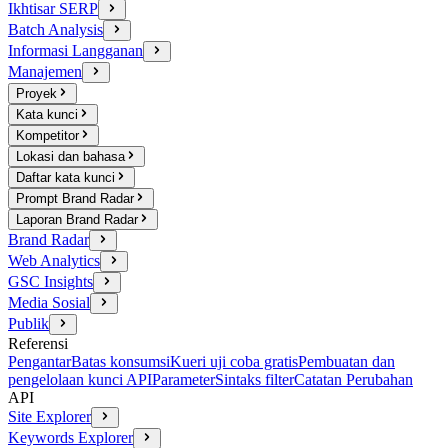
Ikhtisar SERP
Batch Analysis
Informasi Langganan
Manajemen
Proyek
Kata kunci
Kompetitor
Lokasi dan bahasa
Daftar kata kunci
Prompt Brand Radar
Laporan Brand Radar
Brand Radar
Web Analytics
GSC Insights
Media Sosial
Publik
Referensi
Pengantar
Batas konsumsi
Kueri uji coba gratis
Pembuatan dan
pengelolaan kunci API
Parameter
Sintaks filter
Catatan Perubahan
API
Site Explorer
Keywords Explorer