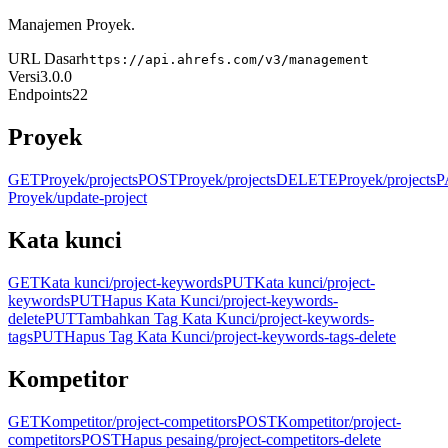
Manajemen Proyek.
URL Dasar
https://api.ahrefs.com/v3/management
Versi
3.0.0
Endpoints
22
Proyek
GET
Proyek
/projects
POST
Proyek
/projects
DELETE
Proyek
/projects
P
Proyek
/update-project
Kata kunci
GET
Kata kunci
/project-keywords
PUT
Kata kunci
/project-
keywords
PUT
Hapus Kata Kunci
/project-keywords-
delete
PUT
Tambahkan Tag Kata Kunci
/project-keywords-
tags
PUT
Hapus Tag Kata Kunci
/project-keywords-tags-delete
Kompetitor
GET
Kompetitor
/project-competitors
POST
Kompetitor
/project-
competitors
POST
Hapus pesaing
/project-competitors-delete